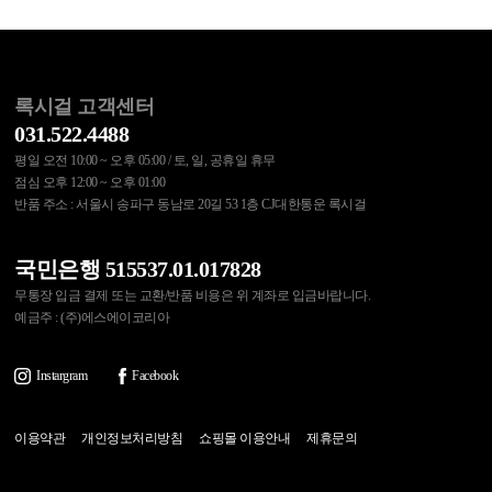
록시걸 고객센터
031.522.4488
평일 오전 10:00 ~ 오후 05:00 / 토, 일, 공휴일 휴무
점심 오후 12:00 ~ 오후 01:00
반품 주소 : 서울시 송파구 동남로 20길 53 1층 CJ대한통운 록시걸
국민은행 515537.01.017828
무통장 입금 결제 또는 교환/반품 비용은 위 계좌로 입금바랍니다.
예금주 : (주)에스에이코리아
Instargram
Facebook
이용약관
개인정보처리방침
쇼핑몰 이용안내
제휴문의