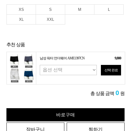
XS
S
M
L
XL
XXL
추천 상품
남성 워터 언더웨어 AME1397CN
9,800
선택 완료
0
총 상품 금액
원
바로구매
장바구니
찜하기