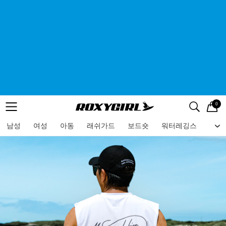
0
로고
메뉴
검색
메뉴
남성
여성
아동
래쉬가드
보드숏
워터레깅스
비치