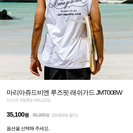
마리아쥬드비엔 루즈핏 래쉬가드 JMT008W
사이즈 XS(90)~XXL(115)
35,100
원
65,000
원
(29,900원 할인)
옵션을 선택해 주세요.