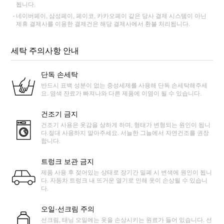
됩니다.
네이버페이, 삼성페이, 페이코, 카카오페이 같은 당사 결제 시스템이 아닌
제휴 결제사를 이용한 결제건은 해당 결제사에서 환불 처리됩니다.
세탁 주의사항 안내
단독 손세탁
반드시 표백 성분이 없는 중성세제를 사용해 단독 손세탁해주세
요. 염색 잔료가 빠져나와 다른 제품에 이염이 될 수 있습니다.
건조기 금지
건조기 사용은 옷감을 상하게 하며, 형태가 변형되는 원인이 됩니
다.절대 사용하지 말아주세요. 서늘한 그늘에서 자연건조를 권장
합니다.
트렁크 보관 금지
제품 사용 후 젖어있는 상태로 장기간 밀폐 시 변색에 원인이 됩니
다. 자동차 트렁크 내 뜨거운 열기로 인해 옷이 손상될 수 있습니
다.
오일·선크림 주의
선크림, 태닝 오일에는 옷을 손상시키는 원료가 들어 있습니다. 선