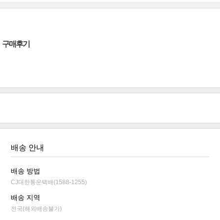
구매후기
배송 안내
배송 방법
CJ대한통운택배(1588-1255)
배송 지역
전국(해외배송불가)