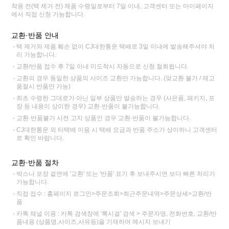
착용 전(택 제거 전) 제품 수령일로부터 7일 이내, 고객센터 또는 마이페이지
에서 직접 신청 가능합니다.
교환·반품 안내
택 제거와 제품 훼손 없이 CJ대한통운 택배로 3일 이내에 발송해주셔야 처
리 가능합니다.
교환/반품 접수 후 7일 이내 미도착시 자동으로 신청 철회됩니다.
교환의 경우 동일한 상품의 사이즈 교환만 가능합니다. (맞교환 불가 / 재고
품절시 반품만 가능)
최초 수령한 그대로가 아닌 일부 상품만 발송하는 경우 (사은품, 패키지, 포
장 등 내용이 상이한 경우) 교환·반품이 불가능합니다.
교환·반품불가 사전 고지 상품인 경우 교환·반품이 불가능합니다.
CJ대한통운 외 타택배 이용 시 택배 요금과 반품 주소가 상이하니 고객센터
로 확인 바랍니다.
교환·반품 절차
박스나 포장 겉면에 '교환' 또는 '반품' 표기 후 보내주시면 보다 빠른 처리가
가능합니다.
직접 접수 : 홈페이지 로그인>주문조회>최근주문내역>주문상세>교환/반
품
카톡 채널 이용 : 카톡 검색창에 '록시걸' 검색 > 주문자명, 전화번호, 교환/반
품내용 (상품명,사이즈,사유등)을 기재하여 메시지 보내기