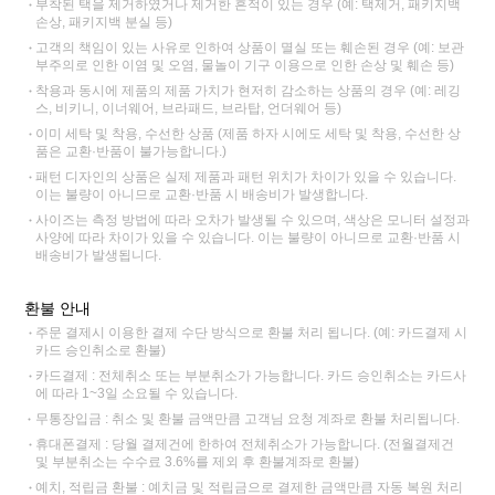
부착된 택을 제거하였거나 제거한 흔적이 있는 경우 (예: 택제거, 패키지백
손상, 패키지백 분실 등)
고객의 책임이 있는 사유로 인하여 상품이 멸실 또는 훼손된 경우 (예: 보관
부주의로 인한 이염 및 오염, 물놀이 기구 이용으로 인한 손상 및 훼손 등)
착용과 동시에 제품의 제품 가치가 현저히 감소하는 상품의 경우 (예: 레깅
스, 비키니, 이너웨어, 브라패드, 브라탑, 언더웨어 등)
이미 세탁 및 착용, 수선한 상품 (제품 하자 시에도 세탁 및 착용, 수선한 상
품은 교환·반품이 불가능합니다.)
패턴 디자인의 상품은 실제 제품과 패턴 위치가 차이가 있을 수 있습니다.
이는 불량이 아니므로 교환·반품 시 배송비가 발생합니다.
사이즈는 측정 방법에 따라 오차가 발생될 수 있으며, 색상은 모니터 설정과
사양에 따라 차이가 있을 수 있습니다. 이는 불량이 아니므로 교환·반품 시
배송비가 발생됩니다.
환불 안내
주문 결제시 이용한 결제 수단 방식으로 환불 처리 됩니다. (예: 카드결제 시
카드 승인취소로 환불)
카드결제 : 전체취소 또는 부분취소가 가능합니다. 카드 승인취소는 카드사
에 따라 1~3일 소요될 수 있습니다.
무통장입금 : 취소 및 환불 금액만큼 고객님 요청 계좌로 환불 처리됩니다.
휴대폰결제 : 당월 결제건에 한하여 전체취소가 가능합니다. (전월결제건
및 부분취소는 수수료 3.6%를 제외 후 환불계좌로 환불)
예치, 적립금 환불 : 예치금 및 적립금으로 결제한 금액만큼 자동 복원 처리