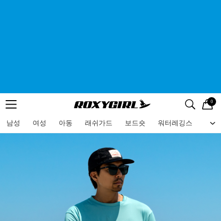
0
로고
메뉴
검색
메뉴
남성
여성
아동
래쉬가드
보드숏
워터레깅스
비치