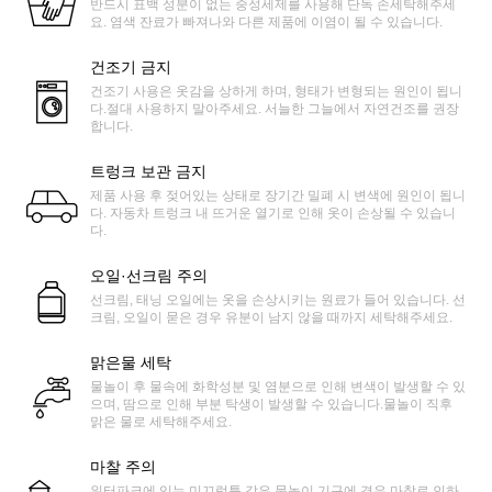
반드시 표백 성분이 없는 중성세제를 사용해 단독 손세탁해주세
요. 염색 잔료가 빠져나와 다른 제품에 이염이 될 수 있습니다.
건조기 금지
건조기 사용은 옷감을 상하게 하며, 형태가 변형되는 원인이 됩니
다.절대 사용하지 말아주세요. 서늘한 그늘에서 자연건조를 권장
합니다.
트렁크 보관 금지
제품 사용 후 젖어있는 상태로 장기간 밀폐 시 변색에 원인이 됩니
다. 자동차 트렁크 내 뜨거운 열기로 인해 옷이 손상될 수 있습니
다.
오일·선크림 주의
선크림, 태닝 오일에는 옷을 손상시키는 원료가 들어 있습니다. 선
크림, 오일이 묻은 경우 유분이 남지 않을 때까지 세탁해주세요.
맑은물 세탁
물놀이 후 물속에 화학성분 및 염분으로 인해 변색이 발생할 수 있
으며, 땀으로 인해 부분 탁생이 발생할 수 있습니다.물놀이 직후
맑은 물로 세탁해주세요.
마찰 주의
워터파크에 있는 미끄럼틀 같은 물놀이 기구에 경우 마찰로 인하