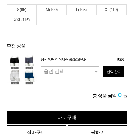
S(95)
M(100)
L(105)
XL(110)
XXL(115)
추천 상품
남성 워터 언더웨어 AME1397CN
9,800
선택 완료
0
총 상품 금액
원
바로구매
장바구니
찜하기