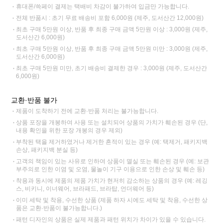
휴대폰/쓱페이 결제는 택배비 차감이 불가하여 입금만 가능합니다.
전체 반품시 : 초기 무료 배송비 포함 6,000원 (제주, 도서산간 12,000원)
최초 구매 5만원 이상, 반품 후 최종 구매 금액 5만원 이상 : 3,000원 (제주,
도서산간 6,000원)
최초 구매 5만원 이상, 반품 후 최종 구매 금액 5만원 미만 : 3,000원 (제주,
도서산간 6,000원)
최초 구매 5만원 미만, 초기 배송비 결제한 경우 : 3,000원 (제주, 도서산간
6,000원)
교환·반품 불가
제품이 도착하기 전에 교환·반품 처리는 불가능합니다.
상품 포장을 개봉하여 사용 또는 설치되어 상품의 가치가 훼손된 경우 (단,
내용 확인을 위한 포장 개봉의 경우 제외)
부착된 택을 제거하였거나 제거한 흔적이 있는 경우 (예: 택제거, 패키지백
손상, 패키지백 분실 등)
고객의 책임이 있는 사유로 인하여 상품이 멸실 또는 훼손된 경우 (예: 보관
부주의로 인한 이염 및 오염, 물놀이 기구 이용으로 인한 손상 및 훼손 등)
착용과 동시에 제품의 제품 가치가 현저히 감소하는 상품의 경우 (예: 레깅
스, 비키니, 이너웨어, 브라패드, 브라탑, 언더웨어 등)
이미 세탁 및 착용, 수선한 상품 (제품 하자 시에도 세탁 및 착용, 수선한 상
품은 교환·반품이 불가능합니다.)
패턴 디자인의 상품은 실제 제품과 패턴 위치가 차이가 있을 수 있습니다.