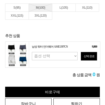
S(95)
M(100)
L(105)
XL(110)
XXL(115)
3XL(120)
추천 상품
남성 워터 언더웨어 AME1397CN
9,800
선택 완료
0
총 상품 금액
원
바로구매
장바구니
찜하기