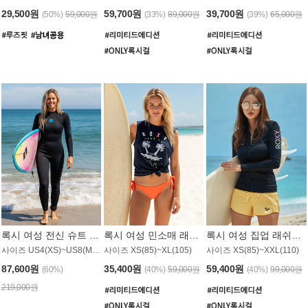
29,500원
59,700원
39,700원
(50%)
59,000원
(33%)
89,000원
(39%)
65,000원
록시 여성 전신 슈트 (4/3mm) WS221KRX
록시 여성 민소매 래쉬가드 WT907BRX
록시 여성 집업 래쉬가드 WT868BRX
사이즈 US4(XS)~US8(M) / 후면 지퍼
사이즈 XS(85)~XL(105)
사이즈 XS(85)~XXL(110)
87,600원
35,400원
59,400원
(60%)
(40%)
59,000원
(40%)
99,000원
219,000원