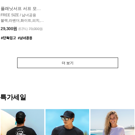
플래닛서프 서프 모자 UAC007PS
FREE SIZE / 남녀공용
블랙,라벤더,화이트,피치,그레이,오트밀 6컬러
29,300원
(63%)
79,000원
더 보기
특가세일