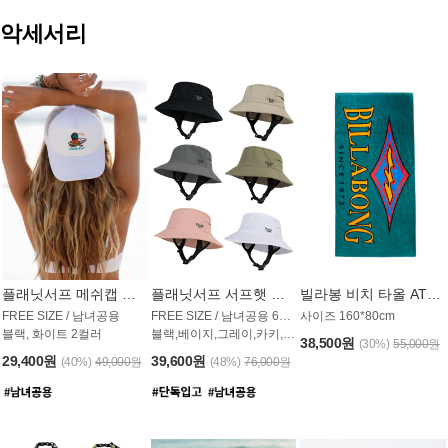
악세서리
플래닛서프 메쉬캡 모자 UAC009PS
플래닛서프 서프햇 모자 UAC002PS
빌라봉 비치 타올 AT1768PBB
FREE SIZE / 남녀공용
FREE SIZE / 남녀공용 6컬러
사이즈 160*80cm
블랙, 화이트 2컬러
블랙,베이지,그레이,카키,핑크,화이트
38,500원
(30%)
55,000원
29,400원
39,600원
(40%)
49,000원
(48%)
76,000원