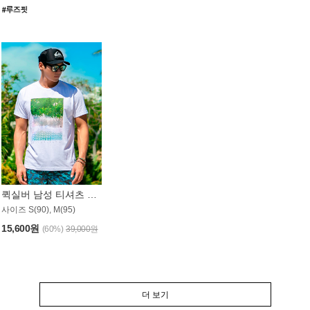
퀵실버 남성 티셔츠 MST357WQS
사이즈 S(90), M(95)
15,600원
(60%)
39,000원
더 보기