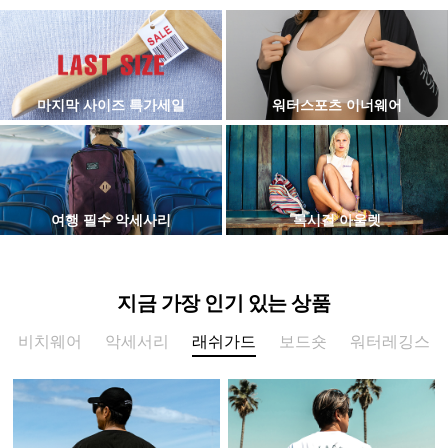
마지막 사이즈 특가세일
워터스포츠 이너웨어
여행 필수 악세사리
록시걸 아울렛
지금 가장 인기 있는 상품
비치웨어
악세서리
래쉬가드
보드숏
워터레깅스