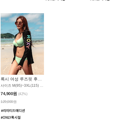
록시 여성 루즈핏 후드 래쉬가드 WT900BRX
사이즈 M(95)~3XL(115) / 롱기장 타입
74,900원
(42%)
129,000원