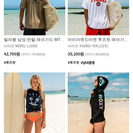
빌라봉 남성 반팔 래쉬가드 MT1082GBB
마리아쥬드비엔 루즈핏 래쉬가드 JMT005W
사이즈 M(95), L(100)
사이즈 XS(90)~XXL(115)
42,700원
35,100원
(46%)
79,000원
(46%)
65,000원
N