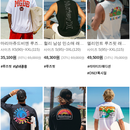
마리아쥬드비엔 루즈핏 래쉬가드 JMT005W
헐리 남성 민소매 래쉬가드 MT1155BHL
엘리먼트 루즈핏 래쉬가드 MT1114WEM
사이즈 XS(90)~XXL(115)
사이즈 S(95)~3XL(120)
사이즈 S(95)~XXL(115)
35,100원
48,300원
49,500원
(46%)
65,000원
(30%)
69,000원
(34%)
75,000원