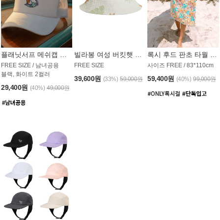
플래닛서프 메쉬캡 모자 UAC008PS
빌라봉 여성 버킷햇 AC1971MBB
록시 후드 판초 타월 AT1765WRX
FREE SIZE / 남녀공용
FREE SIZE
사이즈 FREE / 83*110cm
블랙, 화이트 2컬러
39,600원
59,400원
(33%)
59,000원
(40%)
99,000원
29,400원
(40%)
49,000원