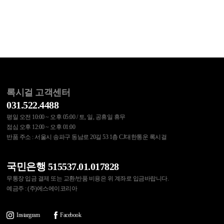
록시걸 고객센터
031.522.4488
평일 오전 10:00 ~ 오후 05:00 / 토, 일, 공휴일 휴무
점심 오후 12:00 ~ 오후 01:00
반품 주소 : 서울시 송파구 동남로 20길 53 1층 CJ대한통운 록시걸
국민은행 515537.01.017828
무통장 입금 결제 또는 교환/반품 비용은 위 계좌로 입금바랍니다.
예금주 : (주)에스에이코리아
Instargram
Facebook