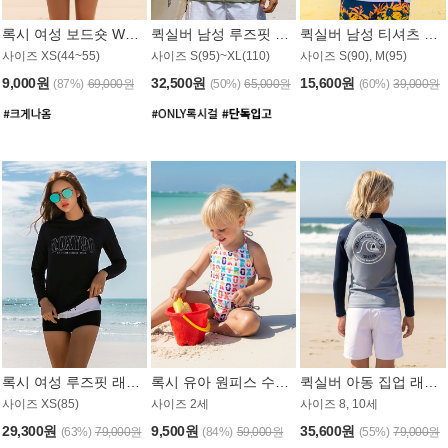
록시 여성 보드숏 WB791PRX
퀵실버 남성 루즈핏 래쉬가드 MT1072GQS
퀵실버 남성 티셔츠 MST356WQS
사이즈 XS(44~55)
사이즈 S(95)~XL(110)
사이즈 S(90), M(95)
9,000원
32,500원
15,600원
(87%)
69,000원
(50%)
65,000원
(60%)
39,000원
록시 여성 루즈핏 래쉬가드 WT909BRX
록시 유아 원피스 수영복 B588W
퀵실버 아동 집업 래쉬가드 BT682LQS
사이즈 XS(85)
사이즈 2세
사이즈 8, 10세
29,300원
9,500원
35,600원
(63%)
79,000원
(84%)
59,000원
(55%)
79,000원