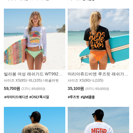
빌라봉 여성 래쉬가드 WT992WBB
마리아쥬드비엔 루즈핏 래쉬가드 JWT013O
사이즈 XS(85)~XL(105) / 레귤러핏
사이즈 XS(90)~L(105)
011PS
59,700원
35,100원
(33%)
89,000원
(46%)
65,000원