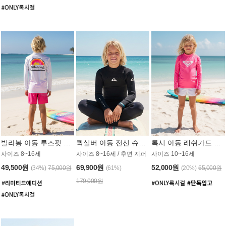
빌라봉 아동 루즈핏 래쉬가드 BT804WBB
퀵실버 아동 전신 슈트 (3/2mm) BS023KQS
록시 아동 래쉬가드 GT815MRX
사이즈 8~16세
사이즈 8~16세 / 후면 지퍼
사이즈 10~16세
49,500원
69,900원
52,000원
(34%)
75,000원
(61%)
(20%)
65,000원
179,000원