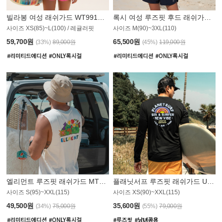
빌라봉 여성 래쉬가드 WT991BBB
록시 여성 루즈핏 후드 래쉬가드 WT555WRX
S
사이즈 XS(85)~L(100) / 레귤러핏
사이즈 M(90)~3XL(110)
59,700원
65,500원
(33%)
89,000원
(45%)
119,000원
엘리먼트 루즈핏 래쉬가드 MT1114WEM
플래닛서프 루즈핏 래쉬가드 UMT010BPS
사이즈 S(95)~XXL(115)
사이즈 XS(90)~XXL(115)
PS
49,500원
35,600원
(34%)
75,000원
(55%)
79,000원