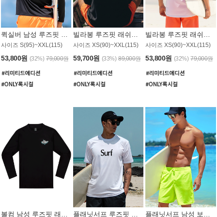
퀵실버 남성 루즈핏 래쉬가드 MT1017BQS
빌라봉 루즈핏 래쉬가드 MT1129BBB
빌라봉 루즈핏 래쉬가드 MT1135WBB
사이즈 S(95)~XXL(115)
사이즈 XS(90)~XXL(115)
사이즈 XS(90)~XXL(115)
53,800원
59,700원
53,800원
(32%)
79,000원
(33%)
89,000원
(32%)
79,000원
볼컴 남성 루즈핏 래쉬가드 MT1008BVC
플래닛서프 루즈핏 래쉬가드 UMT026WPS
플래닛서프 남성 보드숏 UMB002GPS