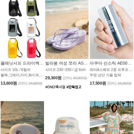
플래닛서프 드라이백 UAB009PS
빌라봉 여성 쪼리 AS1862PBB
아쿠아 선스틱 AE008MG
사이즈 10L / 6컬러
사이즈 230~250 / 굽 6cm
워터&스웨트 2중 프루프 / SPF 50+
블랙,그레이,카키,화이트,옐로우,핑크
뚜껑 상단 거울 탑재
29,300원
(25%)
39,000원
13,600원
17,500원
(60%)
34,000원
(50%)
35,000원