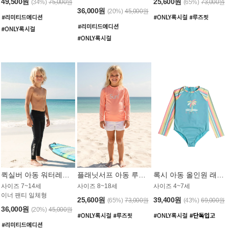
49,500원
25,600원
(34%)
75,000원
(65%)
73,000원
36,000원
(20%)
45,000원
퀵실버 아동 워터레깅스 BB776BQS
플래닛서프 아동 루즈핏 래쉬가드 UGT012CPS
록시 아동 올인원 래쉬가드 GT811BRX
사이즈 7~14세
사이즈 8~18세
사이즈 4~7세
이너 팬티 일체형
25,600원
39,400원
(65%)
73,000원
(43%)
69,000원
36,000원
(20%)
45,000원