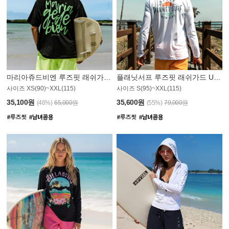
마리아쥬드비엔 루즈핏 래쉬가드 JMT004B
플래닛서프 루즈핏 래쉬가드 UMT008WPS
사이즈 XS(90)~XXL(115)
사이즈 S(95)~XXL(115)
35,100원
35,600원
(46%)
65,000원
(55%)
79,000원