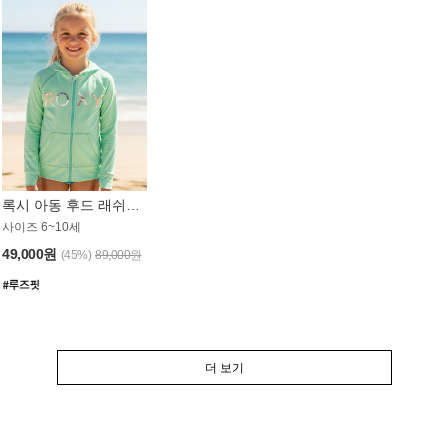
록시 아동 후드 래쉬가드 GT764MRX
사이즈 6~10세
49,000원
(45%)
89,000원
더 보기