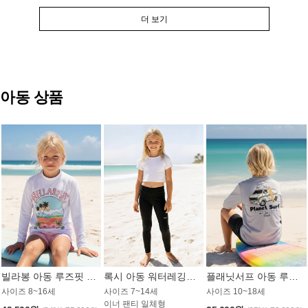
더 보기
아동 상품
빌라봉 아동 루즈핏 래쉬가드 GT813WBB
록시 아동 워터레깅스 GB672BRX
플래닛서프 아동 루즈핏 래쉬가드 UBT009GPS
사이즈 8~16세
사이즈 7~14세
사이즈 10~18세
이너 팬티 일체형