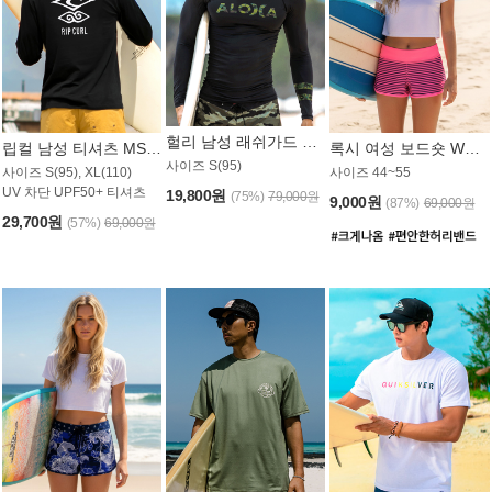
헐리 남성 래쉬가드 MT521CHL
립컬 남성 티셔츠 MST445BRC
록시 여성 보드숏 WB773KRX
사이즈 S(95)
사이즈 S(95), XL(110)
사이즈 44~55
UV 차단 UPF50+ 티셔츠
19,800원
(75%)
79,000원
9,000원
(87%)
69,000원
29,700원
(57%)
69,000원