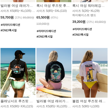
빌라봉 여성 래쉬가드 WT992WBB
록시 여성 루즈핏 후드 래쉬가드 WT556BRX
록시 여성 워터레깅스 WB1016BRX
사이즈 XS(85)~XL(105) / 레귤러핏
사이즈 S(85)~3XL(110)
사이즈 S(26)~XL(29)
하이웨이스트 밴드
59,700원
65,500원
(33%)
89,000원
(45%)
39,200원
(20%)
49,000원
119,000원
플래닛서프 루즈핏 래쉬가드 UWT044BPS
빌라봉 여성 래쉬가드 WT988BBB
볼컴 여성 루즈핏 래쉬가드 MT1005VC
사이즈 XS(90)~XXL(115)
사이즈 XS(85)~XL(105) / 오버핏
사이즈 S(90)~L(100)