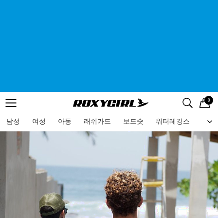
0
로고
메뉴
검색
메뉴
남성
여성
아동
래쉬가드
보드숏
워터레깅스
비치