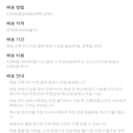
배송 방법
CJ대한통운택배(1588-1255)
배송 지역
전국(해외배송불가)
배송 기간
평일 오후 3시 이전 결제 완료시 당일 발송(주말, 공휴일 제외)
배송 비용
3,000원 / 50,000원 이상 결제 시 무료배송(제주도, 도서산간지역 배송비
3,000원 추가)
배송 안내
평일 오후 3시 이전 결제 완료시 당일 발송됩니다.
배송 상태가 상품 준비 단계까지만 배송 전 취소/변경이 가능합니다.(마이
페이지>최근주문내역>주문상세>취소/변경에서 직접 가능)
배송 준비 상태 이후에는 변경 불가하며, 수령 후 교환/반품으로만 처리되며
택배비는 고객님 부담입니다.
록시걸 온라인몰 주문 건과 타 판매처 주문 건은 묶음배송 처리가 불가합니
다.
배송사의 물량 증가로 인한 배송 지연이 간혹 있을 수 있습니다.
제품 품절 및 디테일, 소재 변경으로 인한 배송 불가 및 지연시 별도로 연락