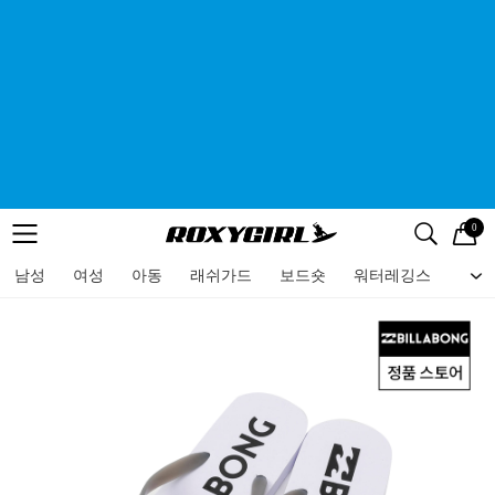
0
로고
메뉴
검색
메뉴
남성
여성
아동
래쉬가드
보드숏
워터레깅스
비치