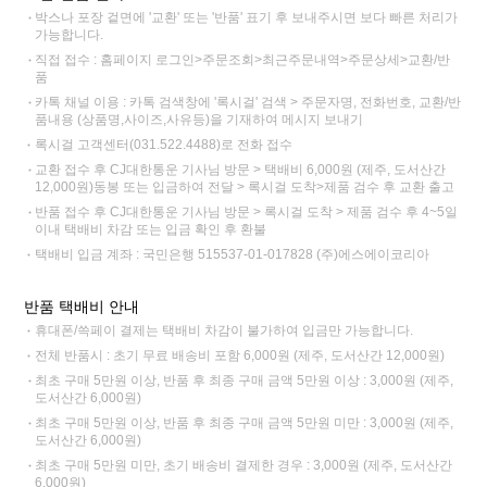
박스나 포장 겉면에 '교환' 또는 '반품' 표기 후 보내주시면 보다 빠른 처리가
가능합니다.
직접 접수 : 홈페이지 로그인>주문조회>최근주문내역>주문상세>교환/반
품
카톡 채널 이용 : 카톡 검색창에 '록시걸' 검색 > 주문자명, 전화번호, 교환/반
품내용 (상품명,사이즈,사유등)을 기재하여 메시지 보내기
록시걸 고객센터(031.522.4488)로 전화 접수
교환 접수 후 CJ대한통운 기사님 방문 > 택배비 6,000원 (제주, 도서산간
12,000원)동봉 또는 입금하여 전달 > 록시걸 도착>제품 검수 후 교환 출고
반품 접수 후 CJ대한통운 기사님 방문 > 록시걸 도착 > 제품 검수 후 4~5일
이내 택배비 차감 또는 입금 확인 후 환불
택배비 입금 계좌 : 국민은행 515537-01-017828 (주)에스에이코리아
반품 택배비 안내
휴대폰/쓱페이 결제는 택배비 차감이 불가하여 입금만 가능합니다.
전체 반품시 : 초기 무료 배송비 포함 6,000원 (제주, 도서산간 12,000원)
최초 구매 5만원 이상, 반품 후 최종 구매 금액 5만원 이상 : 3,000원 (제주,
도서산간 6,000원)
최초 구매 5만원 이상, 반품 후 최종 구매 금액 5만원 미만 : 3,000원 (제주,
도서산간 6,000원)
최초 구매 5만원 미만, 초기 배송비 결제한 경우 : 3,000원 (제주, 도서산간
6,000원)