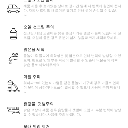
제품 사용 후 젖어있는 상태로 장기간 밀폐 시 변색에 원인이 됩니
다. 자동차 트렁크 내 뜨거운 열기로 인해 옷이 손상될 수 있습니
다.
오일·선크림 주의
선크림, 태닝 오일에는 옷을 손상시키는 원료가 들어 있습니다. 선
크림, 오일이 묻은 경우 유분이 남지 않을 때까지 세탁해주세요.
맑은물 세탁
물놀이 후 물속에 화학성분 및 염분으로 인해 변색이 발생할 수 있
으며, 땀으로 인해 부분 탁생이 발생할 수 있습니다.물놀이 직후
맑은 물로 세탁해주세요.
마찰 주의
워터파크에 있는 미끄럼틀 같은 물놀이 기구에 경우 마찰로 인하
여 옷감이 상하거나 보풀이 발생할 수 있으니 사용에 주의 바랍니
다.
흙탕물, 갯벌주의
밝은 색상의 제품 경우 흙탕물과 갯벌에 오염 시 부분 변색이 발생
할 수 있습니다. 사용에 주의 바랍니다.
모래 끼임 제거