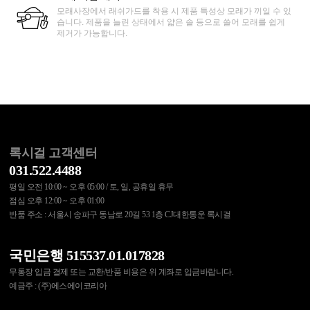
모래사장에서 래쉬가드를 착용 시 제품 특성상 모래가 끼일 수 있
습니다. 제품을 늘린 상태에서 얇은 솔 등으로 쓸어 모래를 쉽게
제거가 가능합니다.
록시걸 고객센터
031.522.4488
평일 오전 10:00 ~ 오후 05:00 / 토, 일, 공휴일 휴무
점심 오후 12:00 ~ 오후 01:00
반품 주소 : 서울시 송파구 동남로 20길 53 1층 CJ대한통운 록시걸
국민은행 515537.01.017828
무통장 입금 결제 또는 교환/반품 비용은 위 계좌로 입금바랍니다.
예금주 : (주)에스에이코리아