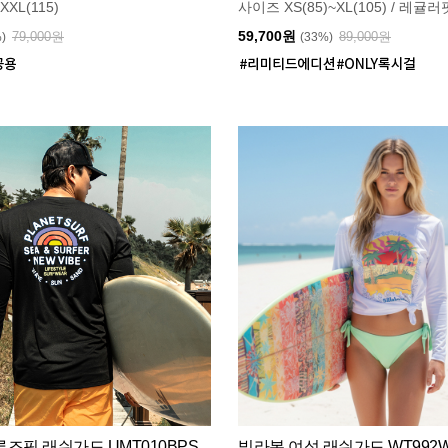
XXL(115)
사이즈 XS(85)~XL(105) / 레귤러
59,700원
79,000원
89,000원
%)
(33%)
즈핏 래쉬가드 UMT010BPS
빌라봉 여성 래쉬가드 WT992