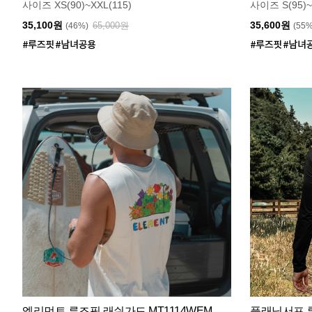
사이즈 XS(90)~XXL(115)
사이즈 S(95)~
35,100원
35,600원
65,000원
(46%)
(55
엘리먼트 루즈핏 래쉬가드 MT1114WEM
플래닛서프 루