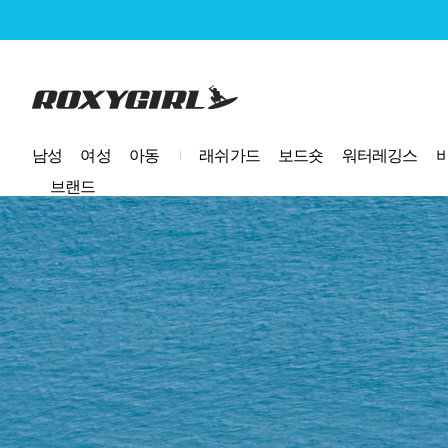
로고
남성
여성
아동
래쉬가드
보드숏
워터레깅스
브랜드