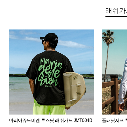
래쉬가
마리아쥬드비엔 루즈핏 래쉬가드 JMT004B
플래닛서프 루