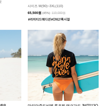
핏
사이즈 M(90)~3XL(110)
65,500원
119,000원
(45%)
WBB
마리아쥬드비엔 루즈핏 래쉬가드 JWT013O