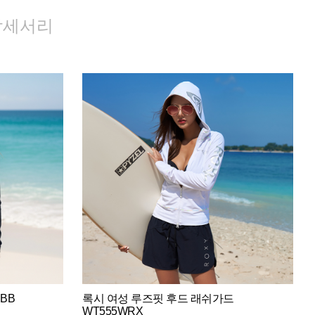
악세서리
BB
록시 여성 루즈핏 후드 래쉬가드
WT555WRX