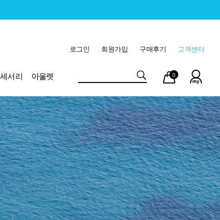
로그인
회원가입
구매후기
고객센터
마이
장바
악세서리
아울렛
0
페이
구니