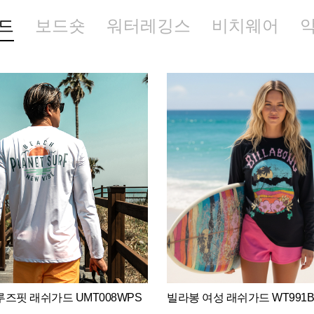
드
보드숏
워터레깅스
비치웨어
즈핏 래쉬가드 UMT008WPS
빌라봉 여성 래쉬가드 WT991B