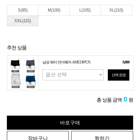
S(95)
M(100)
L(105)
XL(110)
XXL(115)
추천 상품
남성 워터 언더웨어 AME1397CN
9,800
선택 완료
0
총 상품 금액
원
바로구매
장바구니
찜하기