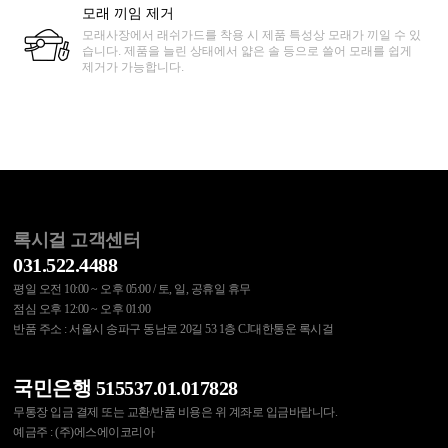
모래 끼임 제거
모래사장에서 래쉬가드를 착용 시 제품 특성상 모래가 끼일 수 있
습니다. 제품을 늘린 상태에서 얇은 솔 등으로 쓸어 모래를 쉽게
제거가 가능합니다.
록시걸 고객센터
031.522.4488
평일 오전 10:00 ~ 오후 05:00 / 토, 일, 공휴일 휴무
점심 오후 12:00 ~ 오후 01:00
반품 주소 : 서울시 송파구 동남로 20길 53 1층 CJ대한통운 록시걸
국민은행 515537.01.017828
무통장 입금 결제 또는 교환/반품 비용은 위 계좌로 입금바랍니다.
예금주 : (주)에스에이코리아