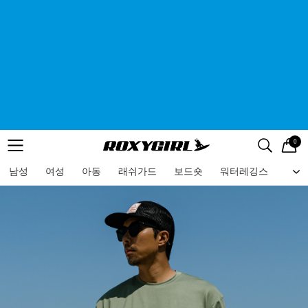
0
로고
메뉴
검색
메뉴
남성
여성
아동
래쉬가드
보드숏
워터레깅스
비치