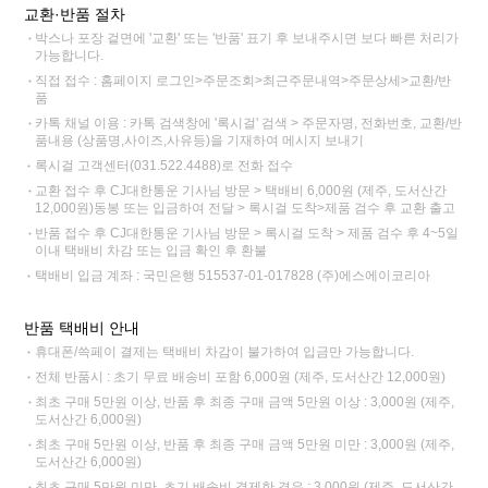
교환·반품 절차
박스나 포장 겉면에 '교환' 또는 '반품' 표기 후 보내주시면 보다 빠른 처리가
가능합니다.
직접 접수 : 홈페이지 로그인>주문조회>최근주문내역>주문상세>교환/반
품
카톡 채널 이용 : 카톡 검색창에 '록시걸' 검색 > 주문자명, 전화번호, 교환/반
품내용 (상품명,사이즈,사유등)을 기재하여 메시지 보내기
록시걸 고객센터(031.522.4488)로 전화 접수
교환 접수 후 CJ대한통운 기사님 방문 > 택배비 6,000원 (제주, 도서산간
12,000원)동봉 또는 입금하여 전달 > 록시걸 도착>제품 검수 후 교환 출고
반품 접수 후 CJ대한통운 기사님 방문 > 록시걸 도착 > 제품 검수 후 4~5일
이내 택배비 차감 또는 입금 확인 후 환불
택배비 입금 계좌 : 국민은행 515537-01-017828 (주)에스에이코리아
반품 택배비 안내
휴대폰/쓱페이 결제는 택배비 차감이 불가하여 입금만 가능합니다.
전체 반품시 : 초기 무료 배송비 포함 6,000원 (제주, 도서산간 12,000원)
최초 구매 5만원 이상, 반품 후 최종 구매 금액 5만원 이상 : 3,000원 (제주,
도서산간 6,000원)
최초 구매 5만원 이상, 반품 후 최종 구매 금액 5만원 미만 : 3,000원 (제주,
도서산간 6,000원)
최초 구매 5만원 미만, 초기 배송비 결제한 경우 : 3,000원 (제주, 도서산간