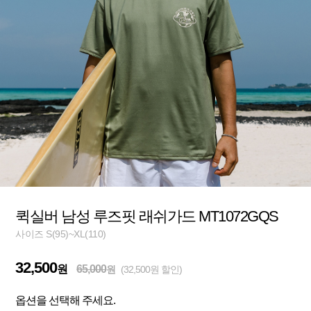
퀵실버 남성 루즈핏 래쉬가드 MT1072GQS
사이즈 S(95)~XL(110)
32,500
원
65,000
원
(32,500원 할인)
옵션을 선택해 주세요.