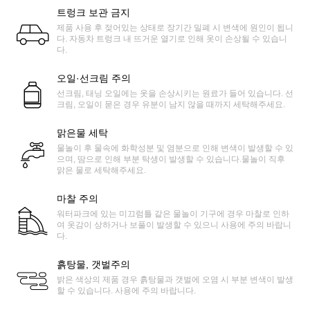
트렁크 보관 금지
제품 사용 후 젖어있는 상태로 장기간 밀폐 시 변색에 원인이 됩니
다. 자동차 트렁크 내 뜨거운 열기로 인해 옷이 손상될 수 있습니
다.
오일·선크림 주의
선크림, 태닝 오일에는 옷을 손상시키는 원료가 들어 있습니다. 선
크림, 오일이 묻은 경우 유분이 남지 않을 때까지 세탁해주세요.
맑은물 세탁
물놀이 후 물속에 화학성분 및 염분으로 인해 변색이 발생할 수 있
으며, 땀으로 인해 부분 탁생이 발생할 수 있습니다.물놀이 직후
맑은 물로 세탁해주세요.
마찰 주의
워터파크에 있는 미끄럼틀 같은 물놀이 기구에 경우 마찰로 인하
여 옷감이 상하거나 보풀이 발생할 수 있으니 사용에 주의 바랍니
다.
흙탕물, 갯벌주의
밝은 색상의 제품 경우 흙탕물과 갯벌에 오염 시 부분 변색이 발생
할 수 있습니다. 사용에 주의 바랍니다.