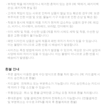
부착된 택을 제거하였거나 제거한 흔적이 있는 경우 (예: 택제거, 패키지백
손상, 패키지백 분실 등)
고객의 책임이 있는 사유로 인하여 상품이 멸실 또는 훼손된 경우 (예: 보관
부주의로 인한 이염 및 오염, 물놀이 기구 이용으로 인한 손상 및 훼손 등)
착용과 동시에 제품의 제품 가치가 현저히 감소하는 상품의 경우 (예: 레깅
스, 비키니, 이너웨어, 브라패드, 브라탑, 언더웨어 등)
이미 세탁 및 착용, 수선한 상품 (제품 하자 시에도 세탁 및 착용, 수선한 상
품은 교환·반품이 불가능합니다.)
패턴 디자인의 상품은 실제 제품과 패턴 위치가 차이가 있을 수 있습니다.
이는 불량이 아니므로 교환·반품 시 배송비가 발생합니다.
사이즈는 측정 방법에 따라 오차가 발생될 수 있으며, 색상은 모니터 설정과
사양에 따라 차이가 있을 수 있습니다. 이는 불량이 아니므로 교환·반품 시
배송비가 발생됩니다.
환불 안내
주문 결제시 이용한 결제 수단 방식으로 환불 처리 됩니다. (예: 카드결제 시
카드 승인취소로 환불)
카드결제 : 전체취소 또는 부분취소가 가능합니다. 카드 승인취소는 카드사
에 따라 1~3일 소요될 수 있습니다.
무통장입금 : 취소 및 환불 금액만큼 고객님 요청 계좌로 환불 처리됩니다.
휴대폰결제 : 당월 결제건에 한하여 전체취소가 가능합니다. (전월결제건
및 부분취소는 수수료 3.6%를 제외 후 환불계좌로 환불)