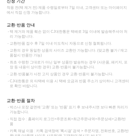
신청 기간
착용 전(택 제거 전) 제품 수령일로부터 7일 이내, 고객센터 또는 마이페이지
에서 직접 신청 가능합니다.
교환·반품 안내
택 제거와 제품 훼손 없이 CJ대한통운 택배로 3일 이내에 발송해주셔야 처
리 가능합니다.
교환/반품 접수 후 7일 이내 미도착시 자동으로 신청 철회됩니다.
교환의 경우 동일한 상품의 사이즈 교환만 가능합니다. (맞교환 불가 / 재고
품절시 반품만 가능)
최초 수령한 그대로가 아닌 일부 상품만 발송하는 경우 (사은품, 패키지, 포
장 등 내용이 상이한 경우) 교환·반품이 불가능합니다.
교환·반품불가 사전 고지 상품인 경우 교환·반품이 불가능합니다.
CJ대한통운 외 타택배 이용 시 택배 요금과 반품 주소가 상이하니 고객센터
로 확인 바랍니다.
교환·반품 절차
박스나 포장 겉면에 '교환' 또는 '반품' 표기 후 보내주시면 보다 빠른 처리가
가능합니다.
직접 접수 : 홈페이지 로그인>주문조회>최근주문내역>주문상세>교환/반
품
카톡 채널 이용 : 카톡 검색창에 '록시걸' 검색 > 주문자명, 전화번호, 교환/반
품내용 (상품명,사이즈,사유등)을 기재하여 메시지 보내기