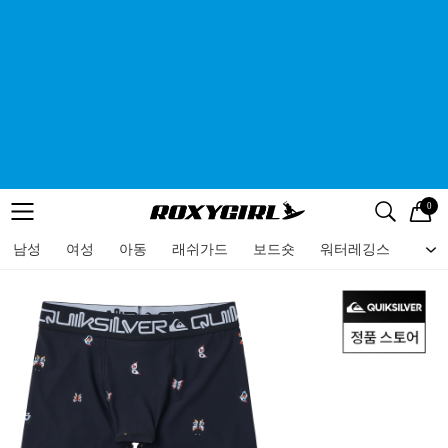
0
로고
메뉴
검색
메뉴
남성
여성
아동
래쉬가드
보드숏
워터레깅스
비치