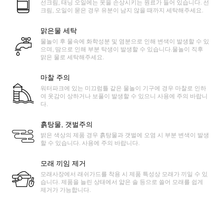
선크림, 태닝 오일에는 옷을 손상시키는 원료가 들어 있습니다. 선
크림, 오일이 묻은 경우 유분이 남지 않을 때까지 세탁해주세요.
맑은물 세탁
물놀이 후 물속에 화학성분 및 염분으로 인해 변색이 발생할 수 있
으며, 땀으로 인해 부분 탁생이 발생할 수 있습니다.물놀이 직후
맑은 물로 세탁해주세요.
마찰 주의
워터파크에 있는 미끄럼틀 같은 물놀이 기구에 경우 마찰로 인하
여 옷감이 상하거나 보풀이 발생할 수 있으니 사용에 주의 바랍니
다.
흙탕물, 갯벌주의
밝은 색상의 제품 경우 흙탕물과 갯벌에 오염 시 부분 변색이 발생
할 수 있습니다. 사용에 주의 바랍니다.
모래 끼임 제거
모래사장에서 래쉬가드를 착용 시 제품 특성상 모래가 끼일 수 있
습니다. 제품을 늘린 상태에서 얇은 솔 등으로 쓸어 모래를 쉽게
제거가 가능합니다.