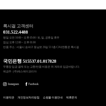
록시걸 고객센터
031.522.4488
평일 오전 10:00 ~ 오후 05:00 / 토, 일, 공휴일 휴무
점심 오후 12:00 ~ 오후 01:00
반품 주소 : 서울시 송파구 동남로 20길 53 1층 CJ대한통운 록시걸
국민은행 515537.01.017828
무통장 입금 결제 또는 교환/반품 비용은 위 계좌로 입금바랍니다.
예금주 : (주)에스에이코리아
Instargram
Facebook
이용약관
개인정보처리방침
쇼핑몰 이용안내
제휴문의