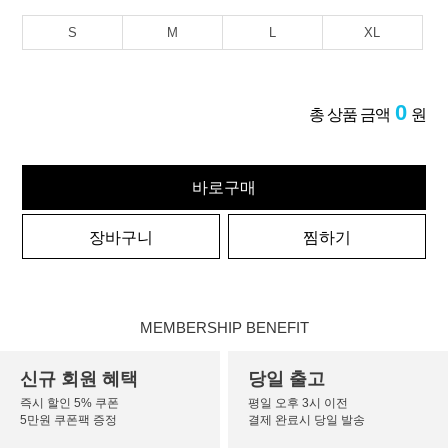
S
M
L
XL
0
총 상품 금액
원
바로구매
장바구니
찜하기
MEMBERSHIP BENEFIT
신규 회원 혜택
당일 출고
즉시 할인 5% 쿠폰
평일 오후 3시 이전
5만원 쿠폰팩 증정
결제 완료시 당일 발송