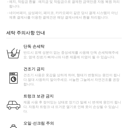
예치, 적립금 환불 : 예치금 및 적립금으로 결제한 금액만큼 자동 복원 처리
됩니다.
네이버페이, 삼성페이, 페이코, 카카오페이 같은 당사 결제 시스템이 아닌
제휴 결제사를 이용한 결제건은 해당 결제사에서 환불 처리됩니다.
세탁 주의사항 안내
단독 손세탁
반드시 표백 성분이 없는 중성세제를 사용해 단독 손세탁해주세
요. 염색 잔료가 빠져나와 다른 제품에 이염이 될 수 있습니다.
건조기 금지
건조기 사용은 옷감을 상하게 하며, 형태가 변형되는 원인이 됩니
다.절대 사용하지 말아주세요. 서늘한 그늘에서 자연건조를 권장
합니다.
트렁크 보관 금지
제품 사용 후 젖어있는 상태로 장기간 밀폐 시 변색에 원인이 됩니
다. 자동차 트렁크 내 뜨거운 열기로 인해 옷이 손상될 수 있습니
다.
오일·선크림 주의