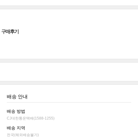
구매후기
배송 안내
배송 방법
CJ대한통운택배(1588-1255)
배송 지역
전국(해외배송불가)