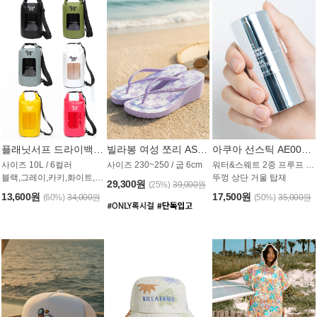
플래닛서프 드라이백 UAB009PS
빌라봉 여성 쪼리 AS1862PBB
아쿠아 선스틱 AE008MG
사이즈 10L / 6컬러
사이즈 230~250 / 굽 6cm
워터&스웨트 2중 프루프 / SPF 50+
블랙,그레이,카키,화이트,옐로우,핑크
뚜껑 상단 거울 탑재
29,300원
(25%)
39,000원
13,600원
17,500원
(60%)
34,000원
(50%)
35,000원