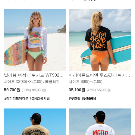
빌라봉 여성 래쉬가드 WT992WBB
마리아쥬드비엔 루즈핏 래쉬가드 JWT013O
사이즈 XS(85)~XL(105) / 레귤러핏
사이즈 S(95)~L(105)
011PS
59,700원
35,100원
(33%)
89,000원
(46%)
65,000원