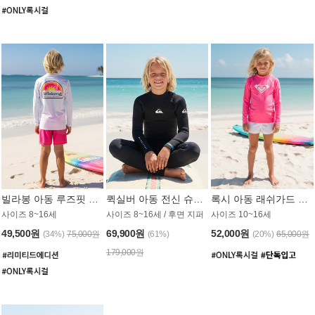
빌라봉 아동 루즈핏 래쉬가드 BT804WBB
퀵실버 아동 전신 슈트 (3/2mm) BS023KQS
록시 아동 래쉬가드 GT815MRX
사이즈 8~16세
사이즈 8~16세 / 후면 지퍼
사이즈 10~16세
49,500원
69,900원
52,000원
(34%)
75,000원
(61%)
(20%)
65,000원
179,000원