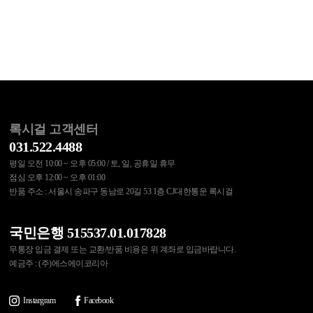
록시걸 고객센터
031.522.4488
평일 오전 10:00 ~ 오후 05:00 / 토, 일, 공휴일 휴무
점심 오후 12:00 ~ 오후 01:00
반품 주소 : 서울시 송파구 동남로 20길 53 1층 CJ대한통운 록시걸
국민은행 515537.01.017828
무통장 입금 결제 또는 교환/반품 비용은 위 계좌로 입금바랍니다.
예금주 : (주)에스에이코리아
Instargram
Facebook