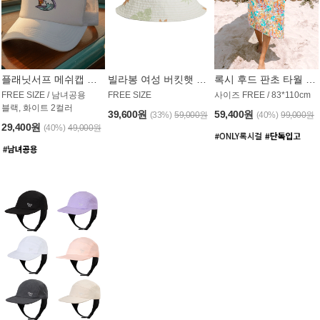
플래닛서프 메쉬캡 모자 UAC008PS
빌라봉 여성 버킷햇 AC1971MBB
록시 후드 판초 타월 AT1765WRX
FREE SIZE / 남녀공용
FREE SIZE
사이즈 FREE / 83*110cm
블랙, 화이트 2컬러
39,600원
59,400원
(33%)
59,000원
(40%)
99,000원
29,400원
(40%)
49,000원