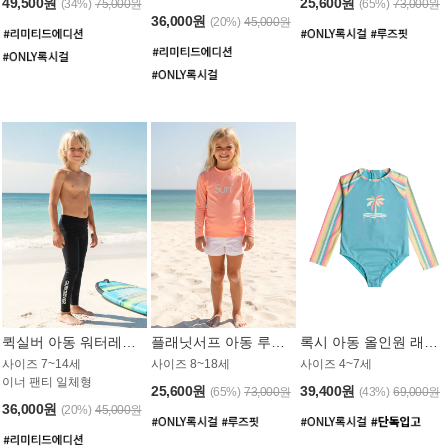
49,500원
25,600원
(34%)
75,000원
(65%)
73,000원
36,000원
(20%)
45,000원
퀵실버 아동 워터레깅스 BB776BQS
플래닛서프 아동 루즈핏 래쉬가드 UGT012CPS
록시 아동 올인원 래쉬가드 GT811BRX
사이즈 7~14세
사이즈 8~18세
사이즈 4~7세
이너 팬티 일체형
25,600원
39,400원
(65%)
73,000원
(43%)
69,000원
36,000원
(20%)
45,000원