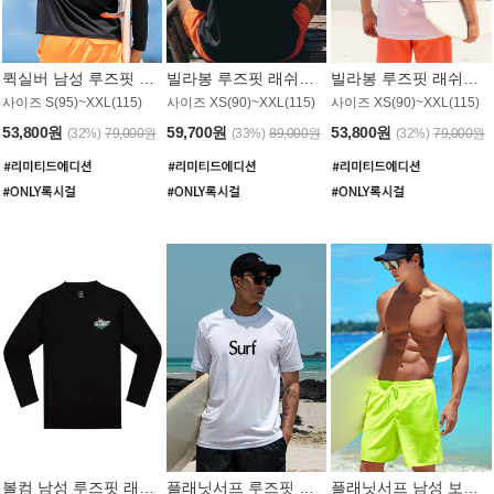
퀵실버 남성 루즈핏 래쉬가드 MT1017BQS
빌라봉 루즈핏 래쉬가드 MT1129BBB
빌라봉 루즈핏 래쉬가드 MT1135WBB
사이즈 S(95)~XXL(115)
사이즈 XS(90)~XXL(115)
사이즈 XS(90)~XXL(115)
53,800원
59,700원
53,800원
(32%)
79,000원
(33%)
89,000원
(32%)
79,000원
볼컴 남성 루즈핏 래쉬가드 MT1008BVC
플래닛서프 루즈핏 래쉬가드 UMT026WPS
플래닛서프 남성 보드숏 UMB002GPS