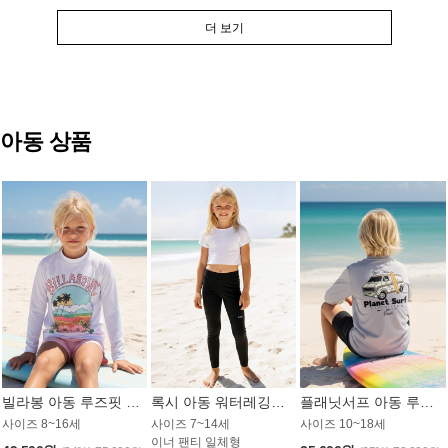
더 보기
아동 상품
빌라봉 아동 루즈핏 래쉬가드 GT813WBB
록시 아동 워터레깅스 GB672BRX
플래닛서프 아동 루즈핏 래쉬가드 UBT009GPS
사이즈 8~16세
사이즈 7~14세
사이즈 10~18세
이너 팬티 일체형