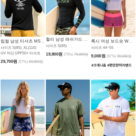
헐리 남성 래쉬가드 MT521CHL
립컬 남성 티셔츠 MST445BRC
록시 여성 보드숏 WB773KRX
사이즈 S(95)
사이즈 S(95), XL(110)
사이즈 44~55
UV 차단 UPF50+ 티셔츠
19,800원
(75%)
79,000원
9,000원
(87%)
69,000원
29,700원
(57%)
69,000원