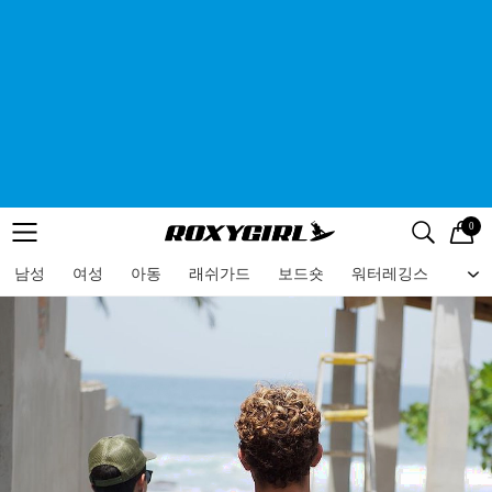
0
로고
메뉴
검색
메뉴
남성
여성
아동
래쉬가드
보드숏
워터레깅스
비치