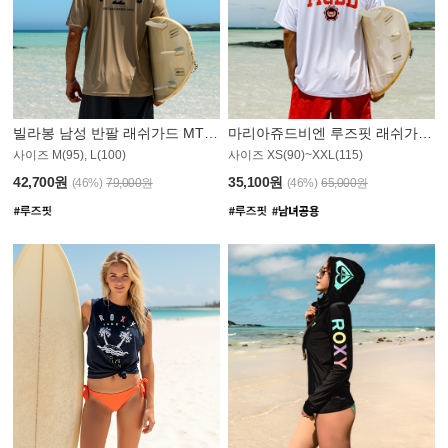
빌라봉 남성 반팔 래쉬가드 MT1082GBB
마리아쥬드비엔 루즈핏 래쉬가드 JMT005W
사이즈 M(95), L(100)
사이즈 XS(90)~XXL(115)
42,700원
35,100원
(46%)
79,000원
(46%)
65,000원
N