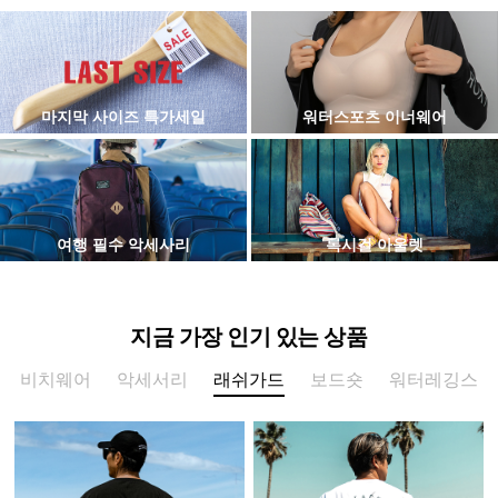
마지막 사이즈 특가세일
워터스포츠 이너웨어
여행 필수 악세사리
록시걸 아울렛
지금 가장 인기 있는 상품
비치웨어
악세서리
래쉬가드
보드숏
워터레깅스