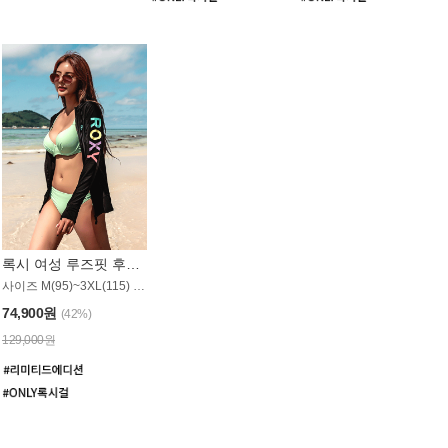
록시 여성 루즈핏 후드 래쉬가드 WT900BRX
사이즈 M(95)~3XL(115) / 롱기장 타입
74,900원
(42%)
129,000원