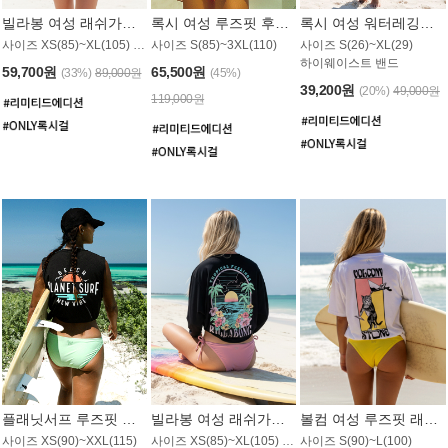
빌라봉 여성 래쉬가드 WT992WBB
록시 여성 루즈핏 후드 래쉬가드 WT556BRX
록시 여성 워터레깅스 WB1016BRX
사이즈 XS(85)~XL(105) / 레귤러핏
사이즈 S(85)~3XL(110)
사이즈 S(26)~XL(29)
하이웨이스트 밴드
59,700원
65,500원
(33%)
89,000원
(45%)
39,200원
(20%)
49,000원
119,000원
플래닛서프 루즈핏 래쉬가드 UWT044BPS
빌라봉 여성 래쉬가드 WT988BBB
볼컴 여성 루즈핏 래쉬가드 MT1005VC
사이즈 XS(90)~XXL(115)
사이즈 XS(85)~XL(105) / 오버핏
사이즈 S(90)~L(100)