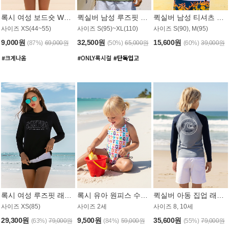
록시 여성 보드숏 WB791PRX
퀵실버 남성 루즈핏 래쉬가드 MT1072GQS
퀵실버 남성 티셔츠 MST356WQS
사이즈 XS(44~55)
사이즈 S(95)~XL(110)
사이즈 S(90), M(95)
9,000원
32,500원
15,600원
(87%)
69,000원
(50%)
65,000원
(60%)
39,000원
록시 여성 루즈핏 래쉬가드 WT909BRX
록시 유아 원피스 수영복 B588W
퀵실버 아동 집업 래쉬가드 BT682LQS
사이즈 XS(85)
사이즈 2세
사이즈 8, 10세
29,300원
9,500원
35,600원
(63%)
79,000원
(84%)
59,000원
(55%)
79,000원