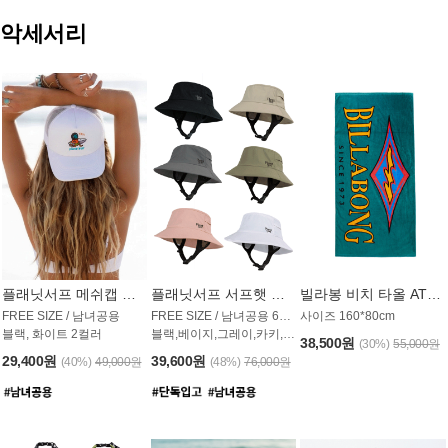
악세서리
플래닛서프 메쉬캡 모자 UAC009PS
플래닛서프 서프햇 모자 UAC002PS
빌라봉 비치 타올 AT1768PBB
FREE SIZE / 남녀공용
FREE SIZE / 남녀공용 6컬러
사이즈 160*80cm
블랙, 화이트 2컬러
블랙,베이지,그레이,카키,핑크,화이트
38,500원
(30%)
55,000원
29,400원
39,600원
(40%)
49,000원
(48%)
76,000원