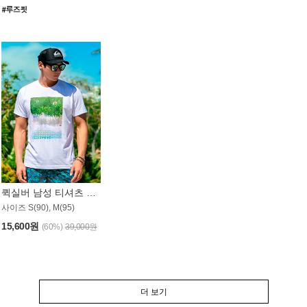
퀵실버 남성 티셔츠 MST357WQS
사이즈 S(90), M(95)
15,600원
(60%)
39,000원
더 보기