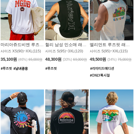
마리아쥬드비엔 루즈핏 래쉬가드 JMT005W
헐리 남성 민소매 래쉬가드 MT1155BHL
엘리먼트 루즈핏 래쉬가드 MT1114WEM
사이즈 XS(90)~XXL(115)
사이즈 S(95)~3XL(120)
사이즈 S(95)~XXL(115)
35,100원
48,300원
49,500원
(46%)
65,000원
(30%)
69,000원
(34%)
75,000원