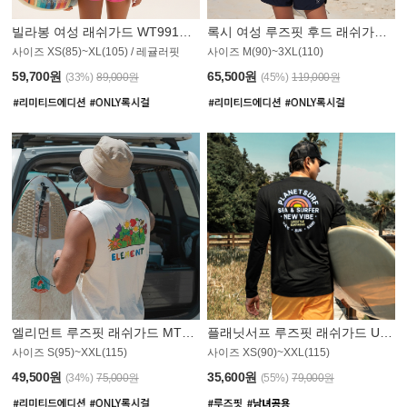
빌라봉 여성 래쉬가드 WT991BBB
록시 여성 루즈핏 후드 래쉬가드 WT555WRX
S
사이즈 XS(85)~XL(105) / 레귤러핏
사이즈 M(90)~3XL(110)
59,700원
65,500원
(33%)
89,000원
(45%)
119,000원
엘리먼트 루즈핏 래쉬가드 MT1114WEM
플래닛서프 루즈핏 래쉬가드 UMT010BPS
사이즈 S(95)~XXL(115)
사이즈 XS(90)~XXL(115)
PS
49,500원
35,600원
(34%)
75,000원
(55%)
79,000원