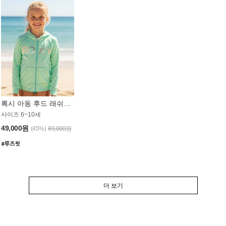
록시 아동 후드 래쉬가드 GT764MRX
사이즈 6~10세
49,000원
(45%)
89,000원
더 보기