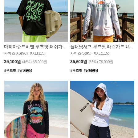
마리아쥬드비엔 루즈핏 래쉬가드 JMT004B
플래닛서프 루즈핏 래쉬가드 UMT008WPS
사이즈 XS(90)~XXL(115)
사이즈 S(95)~XXL(115)
35,100원
35,600원
(46%)
65,000원
(55%)
79,000원