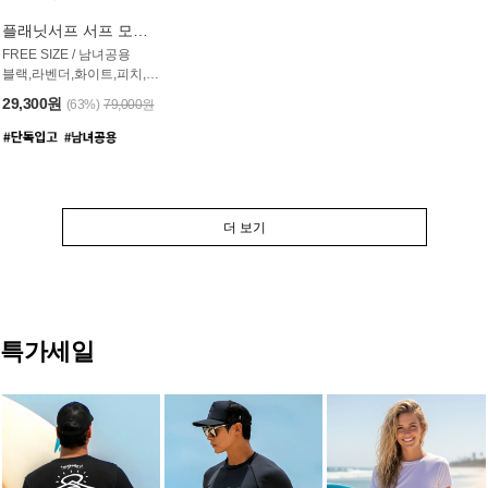
플래닛서프 서프 모자 UAC007PS
FREE SIZE / 남녀공용
블랙,라벤더,화이트,피치,그레이,오트밀 6컬러
29,300원
(63%)
79,000원
더 보기
특가세일