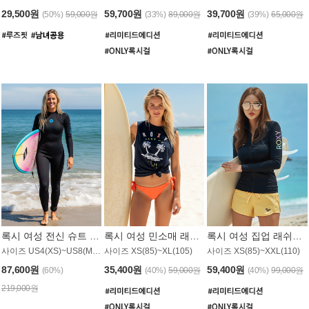
29,500원
59,700원
39,700원
(50%)
59,000원
(33%)
89,000원
(39%)
65,000원
록시 여성 전신 슈트 (4/3mm) WS221KRX
록시 여성 민소매 래쉬가드 WT907BRX
록시 여성 집업 래쉬가드 WT868BRX
사이즈 US4(XS)~US8(M) / 후면 지퍼
사이즈 XS(85)~XL(105)
사이즈 XS(85)~XXL(110)
87,600원
35,400원
59,400원
(60%)
(40%)
59,000원
(40%)
99,000원
219,000원