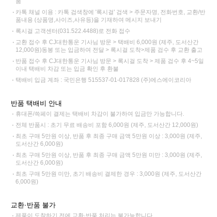
품
카톡 채널 이용 : 카톡 검색창에 '록시걸' 검색 > 주문자명, 전화번호, 교환/반
품내용 (상품명,사이즈,사유등)을 기재하여 메시지 보내기
록시걸 고객센터(031.522.4488)로 전화 접수
교환 접수 후 CJ대한통운 기사님 방문 > 택배비 6,000원 (제주, 도서산간
12,000원)동봉 또는 입금하여 전달 > 록시걸 도착>제품 검수 후 교환 출고
반품 접수 후 CJ대한통운 기사님 방문 > 록시걸 도착 > 제품 검수 후 4~5일
이내 택배비 차감 또는 입금 확인 후 환불
택배비 입금 계좌 : 국민은행 515537-01-017828 (주)에스에이코리아
반품 택배비 안내
휴대폰/쓱페이 결제는 택배비 차감이 불가하여 입금만 가능합니다.
전체 반품시 : 초기 무료 배송비 포함 6,000원 (제주, 도서산간 12,000원)
최초 구매 5만원 이상, 반품 후 최종 구매 금액 5만원 이상 : 3,000원 (제주,
도서산간 6,000원)
최초 구매 5만원 이상, 반품 후 최종 구매 금액 5만원 미만 : 3,000원 (제주,
도서산간 6,000원)
최초 구매 5만원 미만, 초기 배송비 결제한 경우 : 3,000원 (제주, 도서산간
6,000원)
교환·반품 불가
제품이 도착하기 전에 교환·반품 처리는 불가능합니다.