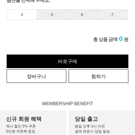
옵션을 선택해 주세요.
4
5
6
7
0
총 상품 금액
원
바로구매
장바구니
찜하기
MEMBERSHIP BENEFIT
신규 회원 혜택
당일 출고
즉시 할인 5% 쿠폰
평일 오후 3시 이전
5만원 쿠폰팩 증정
결제 완료시 당일 발송