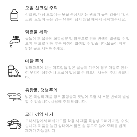
오일·선크림 주의
선크림, 태닝 오일에는 옷을 손상시키는 원료가 들어 있습니다. 선
크림, 오일이 묻은 경우 유분이 남지 않을 때까지 세탁해주세요.
맑은물 세탁
물놀이 후 물속에 화학성분 및 염분으로 인해 변색이 발생할 수 있
으며, 땀으로 인해 부분 탁생이 발생할 수 있습니다.물놀이 직후
맑은 물로 세탁해주세요.
마찰 주의
워터파크에 있는 미끄럼틀 같은 물놀이 기구에 경우 마찰로 인하
여 옷감이 상하거나 보풀이 발생할 수 있으니 사용에 주의 바랍니
다.
흙탕물, 갯벌주의
밝은 색상의 제품 경우 흙탕물과 갯벌에 오염 시 부분 변색이 발생
할 수 있습니다. 사용에 주의 바랍니다.
모래 끼임 제거
모래사장에서 래쉬가드를 착용 시 제품 특성상 모래가 끼일 수 있
습니다. 제품을 늘린 상태에서 얇은 솔 등으로 쓸어 모래를 쉽게
제거가 가능합니다.