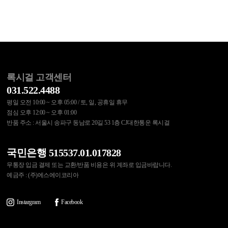
록시걸 고객센터
031.522.4488
평일 오전 10:00 ~ 오후 05:00 / 토, 일, 공휴일 휴무
점심 오후 12:00 ~ 오후 01:00
반품 주소 : 서울시 송파구 동남로 20길 53 1층 CJ대한통운 록시걸
국민은행 515537.01.017828
무통장 입금 결제 또는 교환/반품 비용은 위 계좌로 입금바랍니다.
예금주 : (주)에스에이코리아
Instargram
Facebook