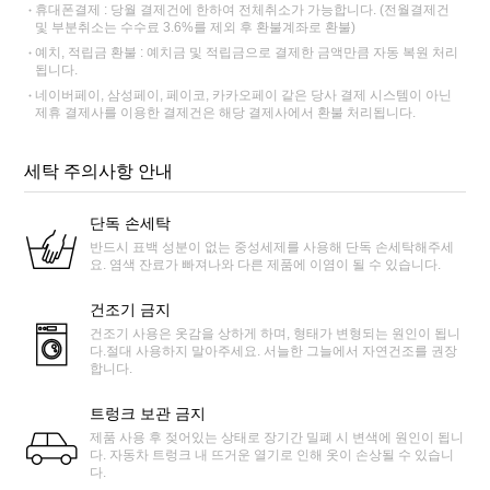
휴대폰결제 : 당월 결제건에 한하여 전체취소가 가능합니다. (전월결제건
및 부분취소는 수수료 3.6%를 제외 후 환불계좌로 환불)
예치, 적립금 환불 : 예치금 및 적립금으로 결제한 금액만큼 자동 복원 처리
됩니다.
네이버페이, 삼성페이, 페이코, 카카오페이 같은 당사 결제 시스템이 아닌
제휴 결제사를 이용한 결제건은 해당 결제사에서 환불 처리됩니다.
세탁 주의사항 안내
단독 손세탁
반드시 표백 성분이 없는 중성세제를 사용해 단독 손세탁해주세
요. 염색 잔료가 빠져나와 다른 제품에 이염이 될 수 있습니다.
건조기 금지
건조기 사용은 옷감을 상하게 하며, 형태가 변형되는 원인이 됩니
다.절대 사용하지 말아주세요. 서늘한 그늘에서 자연건조를 권장
합니다.
트렁크 보관 금지
제품 사용 후 젖어있는 상태로 장기간 밀폐 시 변색에 원인이 됩니
다. 자동차 트렁크 내 뜨거운 열기로 인해 옷이 손상될 수 있습니
다.