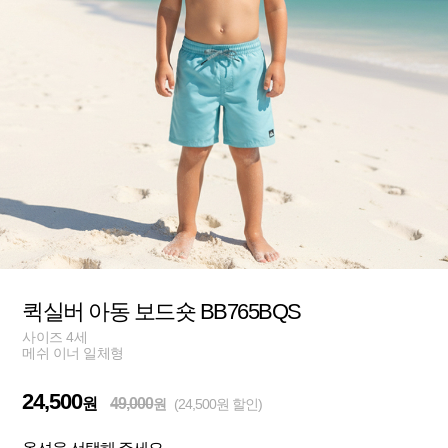
퀵실버 아동 보드숏 BB765BQS
사이즈 4세
메쉬 이너 일체형
24,500
원
49,000
원
(24,500원 할인)