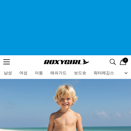
0
로고
메뉴
검색
메뉴
남성
여성
아동
래쉬가드
보드숏
워터레깅스
비치