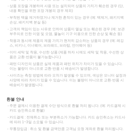
상품 포장을 개봉하여 사용 또는 설치되어 상품의 가치가 훼손된 경우 (단,
내용 확인을 위한 포장 개봉의 경우 제외)
부착된 택을 제거하였거나 제거한 흔적이 있는 경우 (예: 택제거, 패키지백
손상, 패키지백 분실 등)
고객의 책임이 있는 사유로 인하여 상품이 멸실 또는 훼손된 경우 (예: 보관
부주의로 인한 이염 및 오염, 물놀이 기구 이용으로 인한 손상 및 훼손 등)
착용과 동시에 제품의 제품 가치가 현저히 감소하는 상품의 경우 (예: 레깅
스, 비키니, 이너웨어, 브라패드, 브라탑, 언더웨어 등)
이미 세탁 및 착용, 수선한 상품 (제품 하자 시에도 세탁 및 착용, 수선한 상
품은 교환·반품이 불가능합니다.)
패턴 디자인의 상품은 실제 제품과 패턴 위치가 차이가 있을 수 있습니다.
이는 불량이 아니므로 교환·반품 시 배송비가 발생합니다.
사이즈는 측정 방법에 따라 오차가 발생될 수 있으며, 색상은 모니터 설정과
사양에 따라 차이가 있을 수 있습니다. 이는 불량이 아니므로 교환·반품 시
배송비가 발생됩니다.
환불 안내
주문 결제시 이용한 결제 수단 방식으로 환불 처리 됩니다. (예: 카드결제 시
카드 승인취소로 환불)
카드결제 : 전체취소 또는 부분취소가 가능합니다. 카드 승인취소는 카드사
에 따라 1~3일 소요될 수 있습니다.
무통장입금 : 취소 및 환불 금액만큼 고객님 요청 계좌로 환불 처리됩니다.