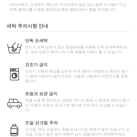
네이버페이, 삼성페이, 페이코, 카카오페이 같은 당사 결제 시스템이 아닌
제휴 결제사를 이용한 결제건은 해당 결제사에서 환불 처리됩니다.
세탁 주의사항 안내
단독 손세탁
반드시 표백 성분이 없는 중성세제를 사용해 단독 손세탁해주세
요. 염색 잔료가 빠져나와 다른 제품에 이염이 될 수 있습니다.
건조기 금지
건조기 사용은 옷감을 상하게 하며, 형태가 변형되는 원인이 됩니
다.절대 사용하지 말아주세요. 서늘한 그늘에서 자연건조를 권장
합니다.
트렁크 보관 금지
제품 사용 후 젖어있는 상태로 장기간 밀폐 시 변색에 원인이 됩니
다. 자동차 트렁크 내 뜨거운 열기로 인해 옷이 손상될 수 있습니
다.
오일·선크림 주의
선크림, 태닝 오일에는 옷을 손상시키는 원료가 들어 있습니다. 선
크림, 오일이 묻은 경우 유분이 남지 않을 때까지 세탁해주세요.