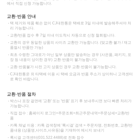
에서 직접 신청 가능합니다.
교환·반품 안내
택 제거와 제품 훼손 없이 CJ대한통운 택배로 3일 이내에 발송해주셔야 처
리 가능합니다.
교환/반품 접수 후 7일 이내 미도착시 자동으로 신청 철회됩니다.
교환의 경우 동일한 상품의 사이즈 교환만 가능합니다. (맞교환 불가 / 재고
품절시 반품만 가능)
최초 수령한 그대로가 아닌 일부 상품만 발송하는 경우 (사은품, 패키지, 포
장 등 내용이 상이한 경우) 교환·반품이 불가능합니다.
교환·반품불가 사전 고지 상품인 경우 교환·반품이 불가능합니다.
CJ대한통운 외 타택배 이용 시 택배 요금과 반품 주소가 상이하니 고객센터
로 확인 바랍니다.
교환·반품 절차
박스나 포장 겉면에 '교환' 또는 '반품' 표기 후 보내주시면 보다 빠른 처리가
가능합니다.
직접 접수 : 홈페이지 로그인>주문조회>최근주문내역>주문상세>교환/반
품
카톡 채널 이용 : 카톡 검색창에 '록시걸' 검색 > 주문자명, 전화번호, 교환/반
품내용 (상품명,사이즈,사유등)을 기재하여 메시지 보내기
록시걸 고객센터(031.522.4488)로 전화 접수