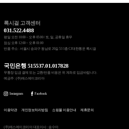
록시걸 고객센터
031.522.4488
평일 오전 10:00 ~ 오후 05:00 / 토, 일, 공휴일 휴무
점심 오후 12:00 ~ 오후 01:00
반품 주소 : 서울시 송파구 동남로 20길 53 1층 CJ대한통운 록시걸
국민은행 515537.01.017828
무통장 입금 결제 또는 교환/반품 비용은 위 계좌로 입금바랍니다.
예금주 : (주)에스에이코리아
Instargram
Facebook
이용약관
개인정보처리방침
쇼핑몰 이용안내
제휴문의
(주)에스에이코리아 대표이사 : 송수아