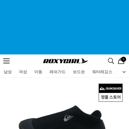
0
로고
메뉴
검색
메뉴
남성
여성
아동
래쉬가드
보드숏
워터레깅스
비치