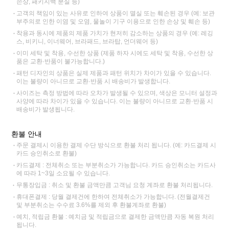
손상, 패키지백 분실 등)
고객의 책임이 있는 사유로 인하여 상품이 멸실 또는 훼손된 경우 (예: 보관
부주의로 인한 이염 및 오염, 물놀이 기구 이용으로 인한 손상 및 훼손 등)
착용과 동시에 제품의 제품 가치가 현저히 감소하는 상품의 경우 (예: 레깅
스, 비키니, 이너웨어, 브라패드, 브라탑, 언더웨어 등)
이미 세탁 및 착용, 수선한 상품 (제품 하자 시에도 세탁 및 착용, 수선한 상
품은 교환·반품이 불가능합니다.)
패턴 디자인의 상품은 실제 제품과 패턴 위치가 차이가 있을 수 있습니다.
이는 불량이 아니므로 교환·반품 시 배송비가 발생합니다.
사이즈는 측정 방법에 따라 오차가 발생될 수 있으며, 색상은 모니터 설정과
사양에 따라 차이가 있을 수 있습니다. 이는 불량이 아니므로 교환·반품 시
배송비가 발생됩니다.
환불 안내
주문 결제시 이용한 결제 수단 방식으로 환불 처리 됩니다. (예: 카드결제 시
카드 승인취소로 환불)
카드결제 : 전체취소 또는 부분취소가 가능합니다. 카드 승인취소는 카드사
에 따라 1~3일 소요될 수 있습니다.
무통장입금 : 취소 및 환불 금액만큼 고객님 요청 계좌로 환불 처리됩니다.
휴대폰결제 : 당월 결제건에 한하여 전체취소가 가능합니다. (전월결제건
및 부분취소는 수수료 3.6%를 제외 후 환불계좌로 환불)
예치, 적립금 환불 : 예치금 및 적립금으로 결제한 금액만큼 자동 복원 처리
됩니다.