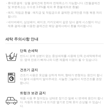
휴대폰결제 : 당월 결제건에 한하여 전체취소가 가능합니다. (전월결제건
및 부분취소는 수수료 3.6%를 제외 후 환불계좌로 환불)
예치, 적립금 환불 : 예치금 및 적립금으로 결제한 금액만큼 자동 복원 처리
됩니다.
네이버페이, 삼성페이, 페이코, 카카오페이 같은 당사 결제 시스템이 아닌
제휴 결제사를 이용한 결제건은 해당 결제사에서 환불 처리됩니다.
세탁 주의사항 안내
단독 손세탁
반드시 표백 성분이 없는 중성세제를 사용해 단독 손세탁해주세
요. 염색 잔료가 빠져나와 다른 제품에 이염이 될 수 있습니다.
건조기 금지
건조기 사용은 옷감을 상하게 하며, 형태가 변형되는 원인이 됩니
다.절대 사용하지 말아주세요. 서늘한 그늘에서 자연건조를 권장
합니다.
트렁크 보관 금지
제품 사용 후 젖어있는 상태로 장기간 밀폐 시 변색에 원인이 됩니
다. 자동차 트렁크 내 뜨거운 열기로 인해 옷이 손상될 수 있습니
다.