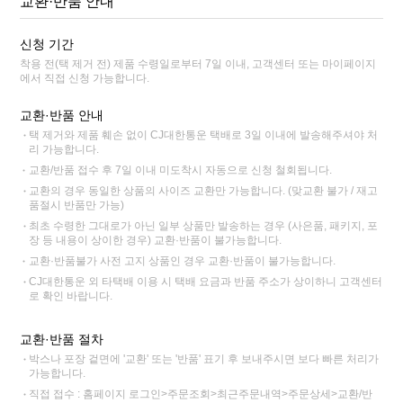
교환·반품 안내
신청 기간
착용 전(택 제거 전) 제품 수령일로부터 7일 이내, 고객센터 또는 마이페이지
에서 직접 신청 가능합니다.
교환·반품 안내
택 제거와 제품 훼손 없이 CJ대한통운 택배로 3일 이내에 발송해주셔야 처
리 가능합니다.
교환/반품 접수 후 7일 이내 미도착시 자동으로 신청 철회됩니다.
교환의 경우 동일한 상품의 사이즈 교환만 가능합니다. (맞교환 불가 / 재고
품절시 반품만 가능)
최초 수령한 그대로가 아닌 일부 상품만 발송하는 경우 (사은품, 패키지, 포
장 등 내용이 상이한 경우) 교환·반품이 불가능합니다.
교환·반품불가 사전 고지 상품인 경우 교환·반품이 불가능합니다.
CJ대한통운 외 타택배 이용 시 택배 요금과 반품 주소가 상이하니 고객센터
로 확인 바랍니다.
교환·반품 절차
박스나 포장 겉면에 '교환' 또는 '반품' 표기 후 보내주시면 보다 빠른 처리가
가능합니다.
직접 접수 : 홈페이지 로그인>주문조회>최근주문내역>주문상세>교환/반