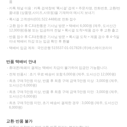
품
카톡 채널 이용 : 카톡 검색창에 '록시걸' 검색 > 주문자명, 전화번호, 교환/반
품내용 (상품명,사이즈,사유등)을 기재하여 메시지 보내기
록시걸 고객센터(031.522.4488)로 전화 접수
교환 접수 후 CJ대한통운 기사님 방문 > 택배비 6,000원 (제주, 도서산간
12,000원)동봉 또는 입금하여 전달 > 록시걸 도착>제품 검수 후 교환 출고
반품 접수 후 CJ대한통운 기사님 방문 > 록시걸 도착 > 제품 검수 후 4~5일
이내 택배비 차감 또는 입금 확인 후 환불
택배비 입금 계좌 : 국민은행 515537-01-017828 (주)에스에이코리아
반품 택배비 안내
휴대폰/쓱페이 결제는 택배비 차감이 불가하여 입금만 가능합니다.
전체 반품시 : 초기 무료 배송비 포함 6,000원 (제주, 도서산간 12,000원)
최초 구매 5만원 이상, 반품 후 최종 구매 금액 5만원 이상 : 3,000원 (제주,
도서산간 6,000원)
최초 구매 5만원 이상, 반품 후 최종 구매 금액 5만원 미만 : 3,000원 (제주,
도서산간 6,000원)
최초 구매 5만원 미만, 초기 배송비 결제한 경우 : 3,000원 (제주, 도서산간
6,000원)
교환·반품 불가