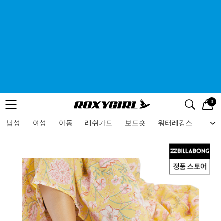
0
로고
메뉴
검색
메뉴
남성
여성
아동
래쉬가드
보드숏
워터레깅스
비치