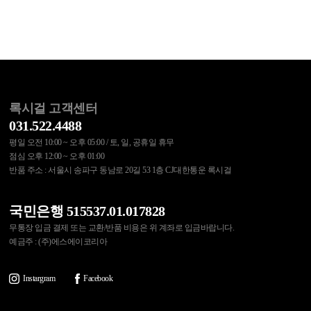
록시걸 고객센터
031.522.4488
평일 오전 10:00 ~ 오후 05:00 / 토, 일, 공휴일 휴무
점심 오후 12:00 ~ 오후 01:00
반품 주소 : 서울시 송파구 동남로 20길 53 1층 CJ대한통운 록시걸
국민은행 515537.01.017828
무통장 입금 결제 또는 교환/반품 비용은 위 계좌로 입금바랍니다.
예금주 : (주)에스에이코리아
Instargram
Facebook