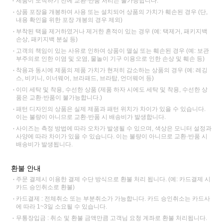
제품이 도착하기 전에 교환·반품 처리는 불가능합니다.
상품 포장을 개봉하여 사용 또는 설치되어 상품의 가치가 훼손된 경우 (단,
내용 확인을 위한 포장 개봉의 경우 제외)
부착된 택을 제거하였거나 제거한 흔적이 있는 경우 (예: 택제거, 패키지백
손상, 패키지백 분실 등)
고객의 책임이 있는 사유로 인하여 상품이 멸실 또는 훼손된 경우 (예: 보관
부주의로 인한 이염 및 오염, 물놀이 기구 이용으로 인한 손상 및 훼손 등)
착용과 동시에 제품의 제품 가치가 현저히 감소하는 상품의 경우 (예: 레깅
스, 비키니, 이너웨어, 브라패드, 브라탑, 언더웨어 등)
이미 세탁 및 착용, 수선한 상품 (제품 하자 시에도 세탁 및 착용, 수선한 상
품은 교환·반품이 불가능합니다.)
패턴 디자인의 상품은 실제 제품과 패턴 위치가 차이가 있을 수 있습니다.
이는 불량이 아니므로 교환·반품 시 배송비가 발생합니다.
사이즈는 측정 방법에 따라 오차가 발생될 수 있으며, 색상은 모니터 설정과
사양에 따라 차이가 있을 수 있습니다. 이는 불량이 아니므로 교환·반품 시
배송비가 발생됩니다.
환불 안내
주문 결제시 이용한 결제 수단 방식으로 환불 처리 됩니다. (예: 카드결제 시
카드 승인취소로 환불)
카드결제 : 전체취소 또는 부분취소가 가능합니다. 카드 승인취소는 카드사
에 따라 1~3일 소요될 수 있습니다.
무통장입금 : 취소 및 환불 금액만큼 고객님 요청 계좌로 환불 처리됩니다.