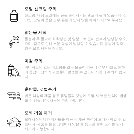
오일·선크림 주의
선크림, 태닝 오일에는 옷을 손상시키는 원료가 들어 있습니다. 선
크림, 오일이 묻은 경우 유분이 남지 않을 때까지 세탁해주세요.
맑은물 세탁
물놀이 후 물속에 화학성분 및 염분으로 인해 변색이 발생할 수 있
으며, 땀으로 인해 부분 탁생이 발생할 수 있습니다.물놀이 직후
맑은 물로 세탁해주세요.
마찰 주의
워터파크에 있는 미끄럼틀 같은 물놀이 기구에 경우 마찰로 인하
여 옷감이 상하거나 보풀이 발생할 수 있으니 사용에 주의 바랍니
다.
흙탕물, 갯벌주의
밝은 색상의 제품 경우 흙탕물과 갯벌에 오염 시 부분 변색이 발생
할 수 있습니다. 사용에 주의 바랍니다.
모래 끼임 제거
모래사장에서 래쉬가드를 착용 시 제품 특성상 모래가 끼일 수 있
습니다. 제품을 늘린 상태에서 얇은 솔 등으로 쓸어 모래를 쉽게
제거가 가능합니다.