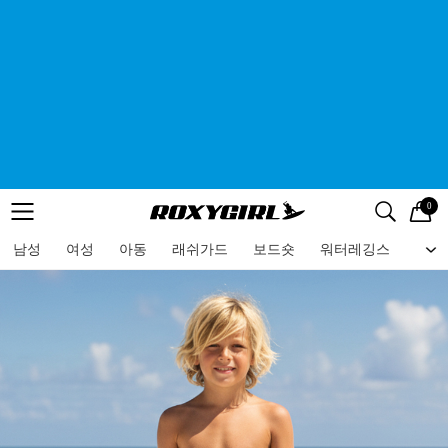
0
로고
메뉴
검색
메뉴
남성
여성
아동
래쉬가드
보드숏
워터레깅스
비치