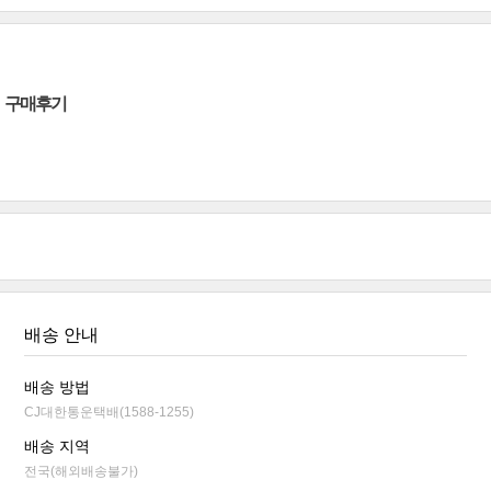
구매후기
배송 안내
배송 방법
CJ대한통운택배(1588-1255)
배송 지역
전국(해외배송불가)