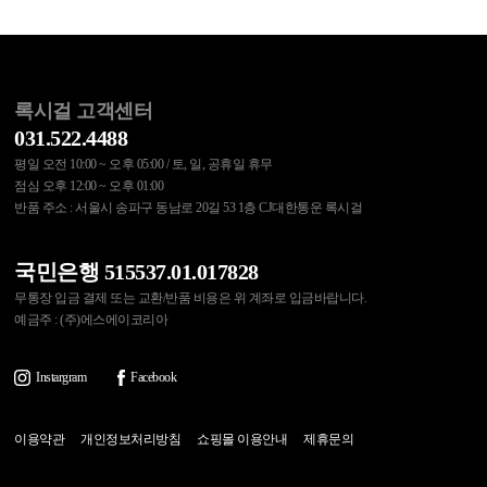
록시걸 고객센터
031.522.4488
평일 오전 10:00 ~ 오후 05:00 / 토, 일, 공휴일 휴무
점심 오후 12:00 ~ 오후 01:00
반품 주소 : 서울시 송파구 동남로 20길 53 1층 CJ대한통운 록시걸
국민은행 515537.01.017828
무통장 입금 결제 또는 교환/반품 비용은 위 계좌로 입금바랍니다.
예금주 : (주)에스에이코리아
Instargram
Facebook
이용약관
개인정보처리방침
쇼핑몰 이용안내
제휴문의