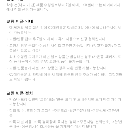
착용 전(택 제거 전) 제품 수령일로부터 7일 이내, 고객센터 또는 마이페이지
에서 직접 신청 가능합니다.
교환·반품 안내
택 제거와 제품 훼손 없이 CJ대한통운 택배로 3일 이내에 발송해주셔야 처
리 가능합니다.
교환/반품 접수 후 7일 이내 미도착시 자동으로 신청 철회됩니다.
교환의 경우 동일한 상품의 사이즈 교환만 가능합니다. (맞교환 불가 / 재고
품절시 반품만 가능)
최초 수령한 그대로가 아닌 일부 상품만 발송하는 경우 (사은품, 패키지, 포
장 등 내용이 상이한 경우) 교환·반품이 불가능합니다.
교환·반품불가 사전 고지 상품인 경우 교환·반품이 불가능합니다.
CJ대한통운 외 타택배 이용 시 택배 요금과 반품 주소가 상이하니 고객센터
로 확인 바랍니다.
교환·반품 절차
박스나 포장 겉면에 '교환' 또는 '반품' 표기 후 보내주시면 보다 빠른 처리가
가능합니다.
직접 접수 : 홈페이지 로그인>주문조회>최근주문내역>주문상세>교환/반
품
카톡 채널 이용 : 카톡 검색창에 '록시걸' 검색 > 주문자명, 전화번호, 교환/반
품내용 (상품명,사이즈,사유등)을 기재하여 메시지 보내기