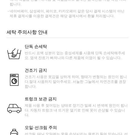
됩니다.
네이버페이, 삼성페이, 페이코, 카카오페이 같은 당사 결제 시스템이 아닌
제휴 결제사를 이용한 결제건은 해당 결제사에서 환불 처리됩니다.
세탁 주의사항 안내
단독 손세탁
반드시 표백 성분이 없는 중성세제를 사용해 단독 손세탁해주세
요. 염색 잔료가 빠져나와 다른 제품에 이염이 될 수 있습니다.
건조기 금지
건조기 사용은 옷감을 상하게 하며, 형태가 변형되는 원인이 됩니
다.절대 사용하지 말아주세요. 서늘한 그늘에서 자연건조를 권장
합니다.
트렁크 보관 금지
제품 사용 후 젖어있는 상태로 장기간 밀폐 시 변색에 원인이 됩니
다. 자동차 트렁크 내 뜨거운 열기로 인해 옷이 손상될 수 있습니
다.
오일·선크림 주의
선크림, 태닝 오일에는 옷을 손상시키는 원료가 들어 있습니다. 선