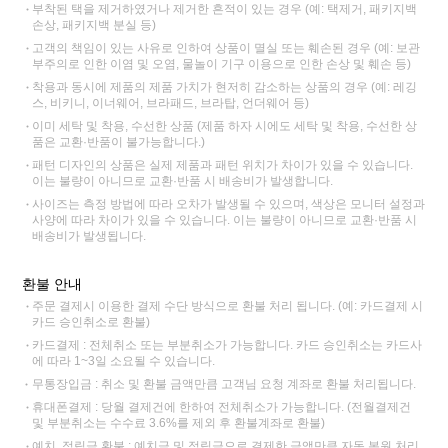
부착된 택을 제거하였거나 제거한 흔적이 있는 경우 (예: 택제거, 패키지백
손상, 패키지백 분실 등)
고객의 책임이 있는 사유로 인하여 상품이 멸실 또는 훼손된 경우 (예: 보관
부주의로 인한 이염 및 오염, 물놀이 기구 이용으로 인한 손상 및 훼손 등)
착용과 동시에 제품의 제품 가치가 현저히 감소하는 상품의 경우 (예: 레깅
스, 비키니, 이너웨어, 브라패드, 브라탑, 언더웨어 등)
이미 세탁 및 착용, 수선한 상품 (제품 하자 시에도 세탁 및 착용, 수선한 상
품은 교환·반품이 불가능합니다.)
패턴 디자인의 상품은 실제 제품과 패턴 위치가 차이가 있을 수 있습니다.
이는 불량이 아니므로 교환·반품 시 배송비가 발생합니다.
사이즈는 측정 방법에 따라 오차가 발생될 수 있으며, 색상은 모니터 설정과
사양에 따라 차이가 있을 수 있습니다. 이는 불량이 아니므로 교환·반품 시
배송비가 발생됩니다.
환불 안내
주문 결제시 이용한 결제 수단 방식으로 환불 처리 됩니다. (예: 카드결제 시
카드 승인취소로 환불)
카드결제 : 전체취소 또는 부분취소가 가능합니다. 카드 승인취소는 카드사
에 따라 1~3일 소요될 수 있습니다.
무통장입금 : 취소 및 환불 금액만큼 고객님 요청 계좌로 환불 처리됩니다.
휴대폰결제 : 당월 결제건에 한하여 전체취소가 가능합니다. (전월결제건
및 부분취소는 수수료 3.6%를 제외 후 환불계좌로 환불)
예치, 적립금 환불 : 예치금 및 적립금으로 결제한 금액만큼 자동 복원 처리