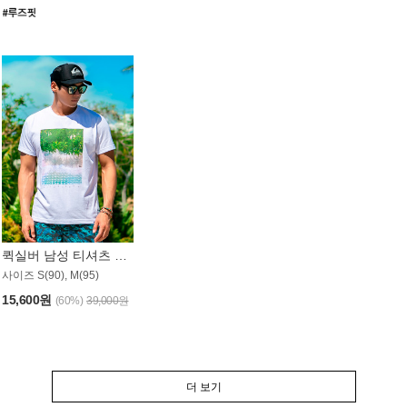
퀵실버 남성 티셔츠 MST357WQS
사이즈 S(90), M(95)
15,600원
(60%)
39,000원
더 보기