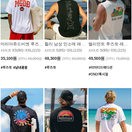
마리아쥬드비엔 루즈핏 래쉬가드 JMT005W
헐리 남성 민소매 래쉬가드 MT1155BHL
엘리먼트 루즈핏 래쉬가드 MT1114WEM
사이즈 XS(90)~XXL(115)
사이즈 S(95)~3XL(120)
사이즈 S(95)~XXL(115)
35,100원
48,300원
49,500원
(46%)
65,000원
(30%)
69,000원
(34%)
75,000원