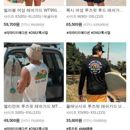
빌라봉 여성 래쉬가드 WT991BBB
록시 여성 루즈핏 후드 래쉬가드 WT555WRX
S
사이즈 XS(85)~XL(105) / 레귤러핏
사이즈 M(90)~3XL(110)
59,700원
65,500원
(33%)
89,000원
(45%)
119,000원
엘리먼트 루즈핏 래쉬가드 MT1114WEM
플래닛서프 루즈핏 래쉬가드 UMT010BPS
사이즈 S(95)~XXL(115)
사이즈 XS(90)~XXL(115)
PS
49,500원
35,600원
(34%)
75,000원
(55%)
79,000원