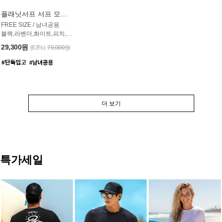
플래닛서프 서프 모자 UAC007PS
FREE SIZE / 남녀공용
블랙,라벤더,화이트,피치,그레이,오트밀 6컬러
29,300원
(63%)
79,000원
더 보기
특가세일