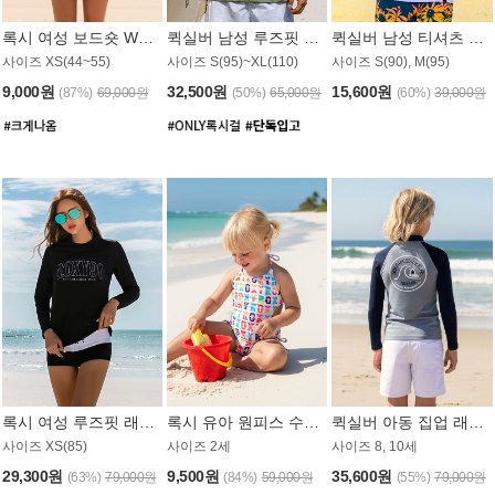
록시 여성 보드숏 WB791PRX
퀵실버 남성 루즈핏 래쉬가드 MT1072GQS
퀵실버 남성 티셔츠 MST356WQS
사이즈 XS(44~55)
사이즈 S(95)~XL(110)
사이즈 S(90), M(95)
9,000원
32,500원
15,600원
(87%)
69,000원
(50%)
65,000원
(60%)
39,000원
록시 여성 루즈핏 래쉬가드 WT909BRX
록시 유아 원피스 수영복 B588W
퀵실버 아동 집업 래쉬가드 BT682LQS
사이즈 XS(85)
사이즈 2세
사이즈 8, 10세
29,300원
9,500원
35,600원
(63%)
79,000원
(84%)
59,000원
(55%)
79,000원