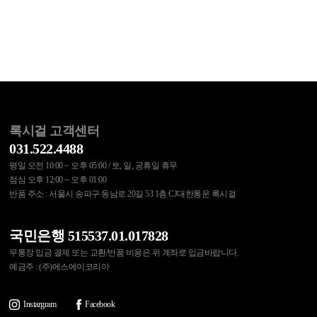
록시걸 고객센터
031.522.4488
평일 오전 10:00 ~ 오후 05:00 / 토, 일, 공휴일 휴무
점심 오후 12:00 ~ 오후 01:00
반품 주소 : 서울시 송파구 동남로 20길 53 1층 CJ대한통운 록시걸
국민은행 515537.01.017828
무통장 입금 결제 또는 교환/반품 비용은 위 계좌로 입금바랍니다.
예금주 : (주)에스에이코리아
Instargram
Facebook