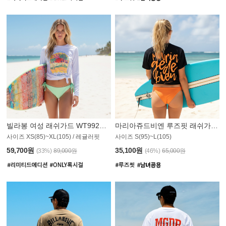
빌라봉 여성 래쉬가드 WT992WBB
마리아쥬드비엔 루즈핏 래쉬가드 JWT013O
사이즈 XS(85)~XL(105) / 레귤러핏
사이즈 S(95)~L(105)
011PS
59,700원
35,100원
(33%)
89,000원
(46%)
65,000원