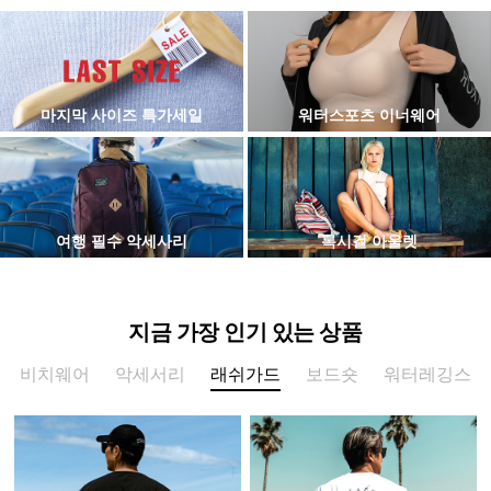
마지막 사이즈 특가세일
워터스포츠 이너웨어
여행 필수 악세사리
록시걸 아울렛
지금 가장 인기 있는 상품
비치웨어
악세서리
래쉬가드
보드숏
워터레깅스