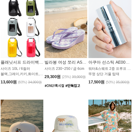
플래닛서프 드라이백 UAB009PS
빌라봉 여성 쪼리 AS1862PBB
아쿠아 선스틱 AE008MG
사이즈 10L / 6컬러
사이즈 230~250 / 굽 6cm
워터&스웨트 2중 프루프 / SPF 50+
블랙,그레이,카키,화이트,옐로우,핑크
뚜껑 상단 거울 탑재
29,300원
(25%)
39,000원
13,600원
17,500원
(60%)
34,000원
(50%)
35,000원