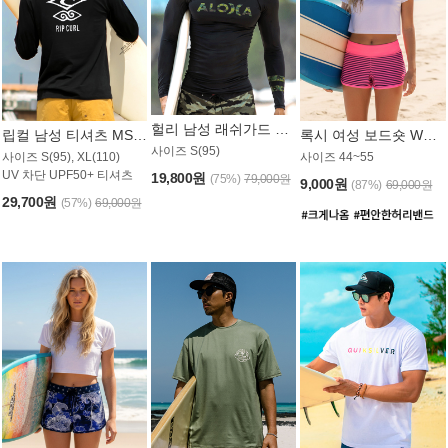
헐리 남성 래쉬가드 MT521CHL
립컬 남성 티셔츠 MST445BRC
록시 여성 보드숏 WB773KRX
사이즈 S(95)
사이즈 S(95), XL(110)
사이즈 44~55
UV 차단 UPF50+ 티셔츠
19,800원
(75%)
79,000원
9,000원
(87%)
69,000원
29,700원
(57%)
69,000원