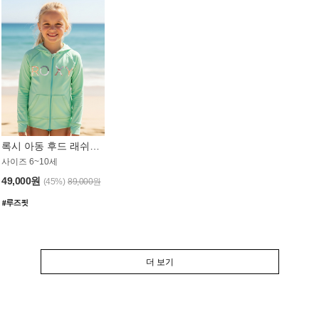
록시 아동 후드 래쉬가드 GT764MRX
사이즈 6~10세
49,000원
(45%)
89,000원
더 보기