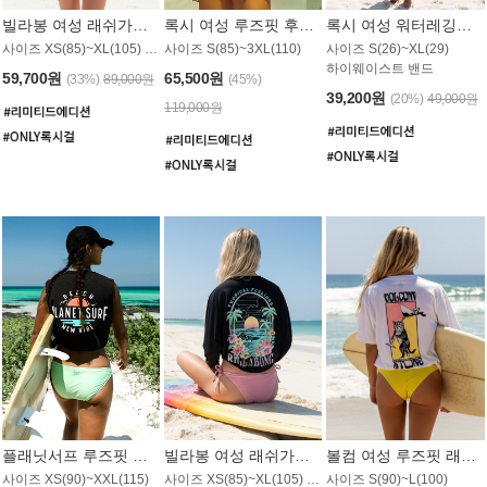
빌라봉 여성 래쉬가드 WT992WBB
록시 여성 루즈핏 후드 래쉬가드 WT556BRX
록시 여성 워터레깅스 WB1016BRX
사이즈 XS(85)~XL(105) / 레귤러핏
사이즈 S(85)~3XL(110)
사이즈 S(26)~XL(29)
하이웨이스트 밴드
59,700원
65,500원
(33%)
89,000원
(45%)
39,200원
(20%)
49,000원
119,000원
플래닛서프 루즈핏 래쉬가드 UWT044BPS
빌라봉 여성 래쉬가드 WT988BBB
볼컴 여성 루즈핏 래쉬가드 MT1005VC
사이즈 XS(90)~XXL(115)
사이즈 XS(85)~XL(105) / 오버핏
사이즈 S(90)~L(100)