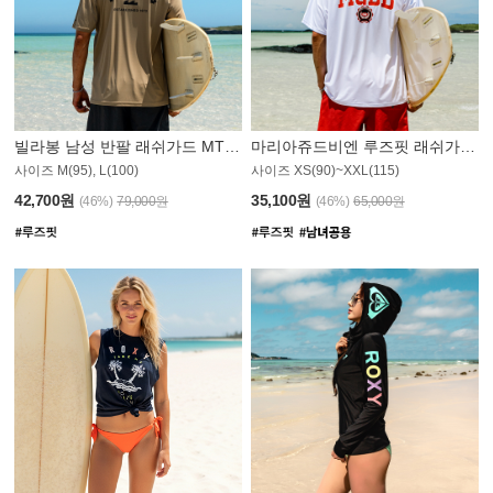
빌라봉 남성 반팔 래쉬가드 MT1082GBB
마리아쥬드비엔 루즈핏 래쉬가드 JMT005W
사이즈 M(95), L(100)
사이즈 XS(90)~XXL(115)
42,700원
35,100원
(46%)
79,000원
(46%)
65,000원
N