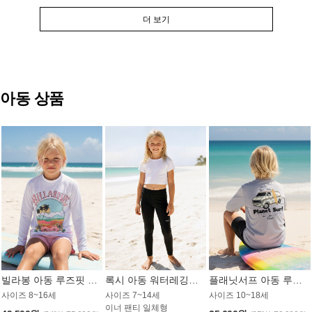
더 보기
아동 상품
빌라봉 아동 루즈핏 래쉬가드 GT813WBB
록시 아동 워터레깅스 GB672BRX
플래닛서프 아동 루즈핏 래쉬가드 UBT009GPS
사이즈 8~16세
사이즈 7~14세
사이즈 10~18세
이너 팬티 일체형