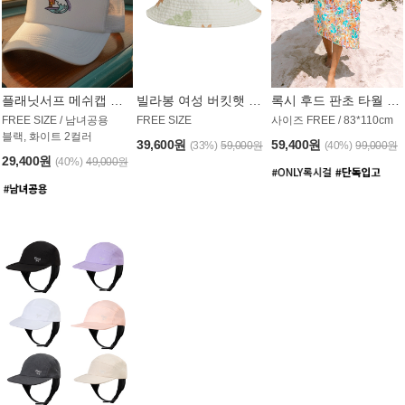
플래닛서프 메쉬캡 모자 UAC008PS
빌라봉 여성 버킷햇 AC1971MBB
록시 후드 판초 타월 AT1765WRX
FREE SIZE / 남녀공용
FREE SIZE
사이즈 FREE / 83*110cm
블랙, 화이트 2컬러
39,600원
59,400원
(33%)
59,000원
(40%)
99,000원
29,400원
(40%)
49,000원