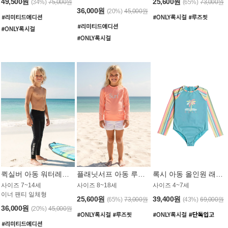
49,500원
25,600원
(34%)
75,000원
(65%)
73,000원
36,000원
(20%)
45,000원
퀵실버 아동 워터레깅스 BB776BQS
플래닛서프 아동 루즈핏 래쉬가드 UGT012CPS
록시 아동 올인원 래쉬가드 GT811BRX
사이즈 7~14세
사이즈 8~18세
사이즈 4~7세
이너 팬티 일체형
25,600원
39,400원
(65%)
73,000원
(43%)
69,000원
36,000원
(20%)
45,000원