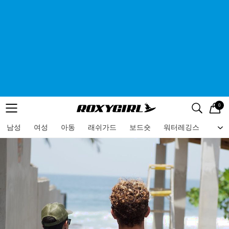
0
로고
메뉴
검색
메뉴
남성
여성
아동
래쉬가드
보드숏
워터레깅스
비치