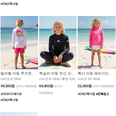
빌라봉 아동 루즈핏 래쉬가드 BT804WBB
퀵실버 아동 전신 슈트 (3/2mm) BS023KQS
록시 아동 래쉬가드 GT815MRX
사이즈 8~16세
사이즈 8~16세 / 후면 지퍼
사이즈 10~16세
49,500원
69,900원
52,000원
(34%)
75,000원
(61%)
(20%)
65,000원
179,000원