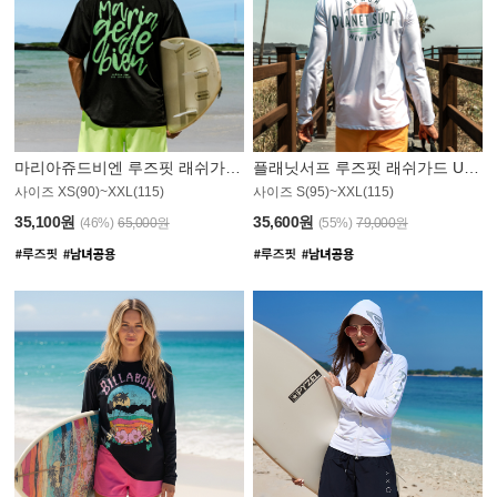
마리아쥬드비엔 루즈핏 래쉬가드 JMT004B
플래닛서프 루즈핏 래쉬가드 UMT008WPS
사이즈 XS(90)~XXL(115)
사이즈 S(95)~XXL(115)
35,100원
35,600원
(46%)
65,000원
(55%)
79,000원