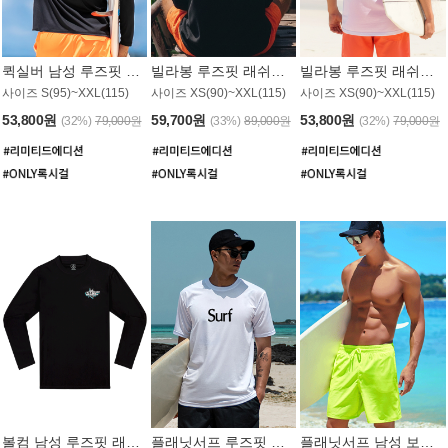
퀵실버 남성 루즈핏 래쉬가드 MT1017BQS
빌라봉 루즈핏 래쉬가드 MT1129BBB
빌라봉 루즈핏 래쉬가드 MT1135WBB
사이즈 S(95)~XXL(115)
사이즈 XS(90)~XXL(115)
사이즈 XS(90)~XXL(115)
53,800원
59,700원
53,800원
(32%)
79,000원
(33%)
89,000원
(32%)
79,000원
볼컴 남성 루즈핏 래쉬가드 MT1008BVC
플래닛서프 루즈핏 래쉬가드 UMT026WPS
플래닛서프 남성 보드숏 UMB002GPS