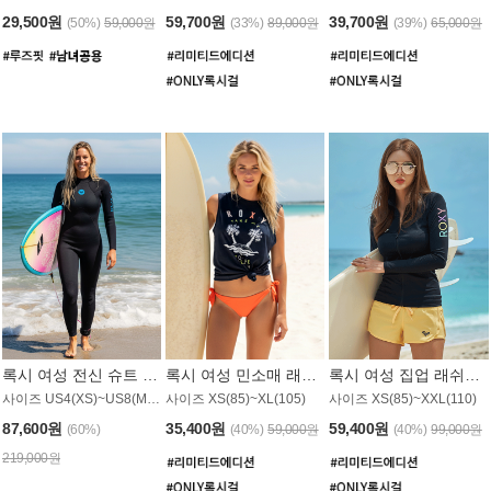
29,500원
59,700원
39,700원
(50%)
59,000원
(33%)
89,000원
(39%)
65,000원
록시 여성 전신 슈트 (4/3mm) WS221KRX
록시 여성 민소매 래쉬가드 WT907BRX
록시 여성 집업 래쉬가드 WT868BRX
사이즈 US4(XS)~US8(M) / 후면 지퍼
사이즈 XS(85)~XL(105)
사이즈 XS(85)~XXL(110)
87,600원
35,400원
59,400원
(60%)
(40%)
59,000원
(40%)
99,000원
219,000원