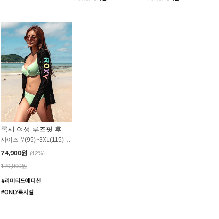
록시 여성 루즈핏 후드 래쉬가드 WT900BRX
사이즈 M(95)~3XL(115) / 롱기장 타입
74,900원
(42%)
129,000원