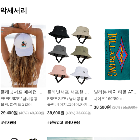
악세서리
플래닛서프 메쉬캡 모자 UAC009PS
플래닛서프 서프햇 모자 UAC002PS
빌라봉 비치 타올 AT1768PBB
FREE SIZE / 남녀공용
FREE SIZE / 남녀공용 6컬러
사이즈 160*80cm
블랙, 화이트 2컬러
블랙,베이지,그레이,카키,핑크,화이트
38,500원
(30%)
55,000원
29,400원
39,600원
(40%)
49,000원
(48%)
76,000원