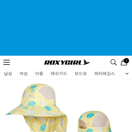
0
로고
메뉴
검색
메뉴
남성
여성
아동
래쉬가드
보드숏
워터레깅스
비치