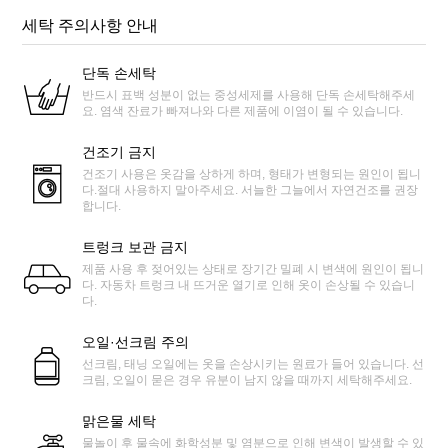
세탁 주의사항 안내
단독 손세탁
반드시 표백 성분이 없는 중성세제를 사용해 단독 손세탁해주세
요. 염색 잔료가 빠져나와 다른 제품에 이염이 될 수 있습니다.
건조기 금지
건조기 사용은 옷감을 상하게 하며, 형태가 변형되는 원인이 됩니
다.절대 사용하지 말아주세요. 서늘한 그늘에서 자연건조를 권장
합니다.
트렁크 보관 금지
제품 사용 후 젖어있는 상태로 장기간 밀폐 시 변색에 원인이 됩니
다. 자동차 트렁크 내 뜨거운 열기로 인해 옷이 손상될 수 있습니
다.
오일·선크림 주의
선크림, 태닝 오일에는 옷을 손상시키는 원료가 들어 있습니다. 선
크림, 오일이 묻은 경우 유분이 남지 않을 때까지 세탁해주세요.
맑은물 세탁
물놀이 후 물속에 화학성분 및 염분으로 인해 변색이 발생할 수 있