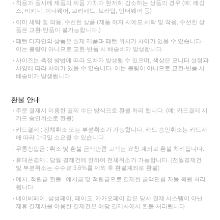
착용과 동시에 제품의 제품 가치가 현저히 감소하는 상품의 경우 (예: 레깅
스, 비키니, 이너웨어, 브라패드, 브라탑, 언더웨어 등)
이미 세탁 및 착용, 수선한 상품 (제품 하자 시에도 세탁 및 착용, 수선한 상
품은 교환·반품이 불가능합니다.)
패턴 디자인의 상품은 실제 제품과 패턴 위치가 차이가 있을 수 있습니다.
이는 불량이 아니므로 교환·반품 시 배송비가 발생합니다.
사이즈는 측정 방법에 따라 오차가 발생될 수 있으며, 색상은 모니터 설정과
사양에 따라 차이가 있을 수 있습니다. 이는 불량이 아니므로 교환·반품 시
배송비가 발생됩니다.
환불 안내
주문 결제시 이용한 결제 수단 방식으로 환불 처리 됩니다. (예: 카드결제 시
카드 승인취소로 환불)
카드결제 : 전체취소 또는 부분취소가 가능합니다. 카드 승인취소는 카드사
에 따라 1~3일 소요될 수 있습니다.
무통장입금 : 취소 및 환불 금액만큼 고객님 요청 계좌로 환불 처리됩니다.
휴대폰결제 : 당월 결제건에 한하여 전체취소가 가능합니다. (전월결제건
및 부분취소는 수수료 3.6%를 제외 후 환불계좌로 환불)
예치, 적립금 환불 : 예치금 및 적립금으로 결제한 금액만큼 자동 복원 처리
됩니다.
네이버페이, 삼성페이, 페이코, 카카오페이 같은 당사 결제 시스템이 아닌
제휴 결제사를 이용한 결제건은 해당 결제사에서 환불 처리됩니다.