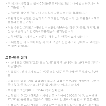
택 제거와 제품 훼손 없이 CJ대한통운 택배로 3일 이내에 발송해주셔야 처
리 가능합니다.
교환/반품 접수 후 7일 이내 미도착시 자동으로 신청 철회됩니다.
교환의 경우 동일한 상품의 사이즈 교환만 가능합니다. (맞교환 불가 / 재고
품절시 반품만 가능)
최초 수령한 그대로가 아닌 일부 상품만 발송하는 경우 (사은품, 패키지, 포
장 등 내용이 상이한 경우) 교환·반품이 불가능합니다.
교환·반품불가 사전 고지 상품인 경우 교환·반품이 불가능합니다.
CJ대한통운 외 타택배 이용 시 택배 요금과 반품 주소가 상이하니 고객센터
로 확인 바랍니다.
교환·반품 절차
박스나 포장 겉면에 '교환' 또는 '반품' 표기 후 보내주시면 보다 빠른 처리가
가능합니다.
직접 접수 : 홈페이지 로그인>주문조회>최근주문내역>주문상세>교환/반
품
카톡 채널 이용 : 카톡 검색창에 '록시걸' 검색 > 주문자명, 전화번호, 교환/반
품내용 (상품명,사이즈,사유등)을 기재하여 메시지 보내기
록시걸 고객센터(031.522.4488)로 전화 접수
교환 접수 후 CJ대한통운 기사님 방문 > 택배비 6,000원 (제주, 도서산간
12,000원)동봉 또는 입금하여 전달 > 록시걸 도착>제품 검수 후 교환 출고
반품 접수 후 CJ대한통운 기사님 방문 > 록시걸 도착 > 제품 검수 후 4~5일