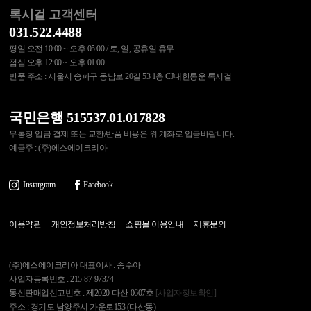
록시걸 고객센터
031.522.4488
평일 오전 10:00 ~ 오후 05:00 / 토, 일, 공휴일 휴무
점심 오후 12:00 ~ 오후 01:00
반품 주소 : 서울시 송파구 동남로 20길 53 1층 CJ대한통운 록시걸
국민은행 515537.01.017828
무통장 입금 결제 또는 교환/반품 비용은 위 계좌로 입금바랍니다.
예금주 : (주)에스에이코리아
Instargram
Facebook
이용약관
개인정보처리방침
쇼핑몰 이용안내
제휴문의
(주)에스에이코리아 대표이사 : 송수아
사업자등록번호 : 215-87-97374
통신판매업신고번호 : 제2020-다산-0607호
[사업자정보확인]
주소 : 경기도 남양주시 가운로153 (다산동)