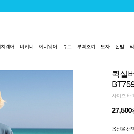
비치웨어
비키니
이너웨어
슈트
부력조끼
모자
신발
퀵실버
BT75
사이즈 8~
27,500
옵션을 선택