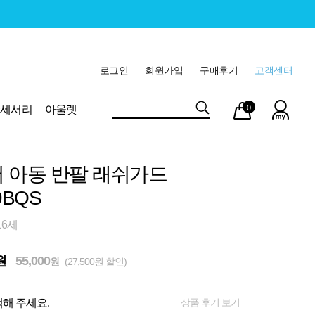
로그인
회원가입
구매후기
고객센터
마이
장바
악세서리
아울렛
0
페이
구니
 아동 반팔 래쉬가드
9BQS
16세
원
55,000
원
(27,500원 할인)
상품 후기 보기
해 주세요.