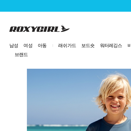
로고
남성
여성
아동
래쉬가드
보드숏
워터레깅스
브랜드