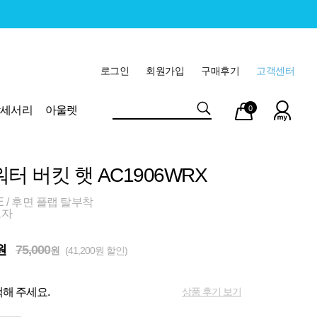
로그인
회원가입
구매후기
고객센터
마이
장바
악세서리
아울렛
0
페이
구니
터 버킷 햇 AC1906WRX
ZE / 후면 플랩 탈부착
모자
원
75,000
원
(41,200원 할인)
상품 후기 보기
해 주세요.