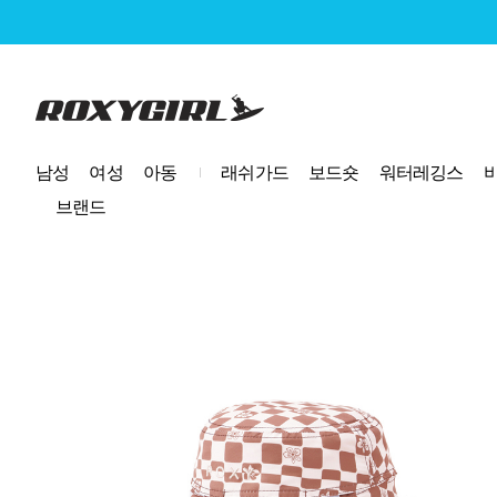
로고
남성
여성
아동
래쉬가드
보드숏
워터레깅스
브랜드