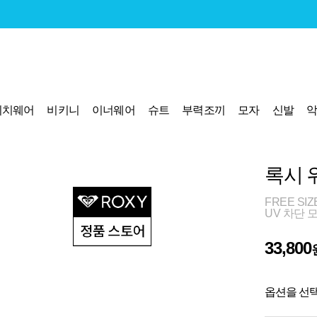
비치웨어
비키니
이너웨어
슈트
부력조끼
모자
신발
록시 워
FREE SI
UV 차단 
33,800
옵션을 선택