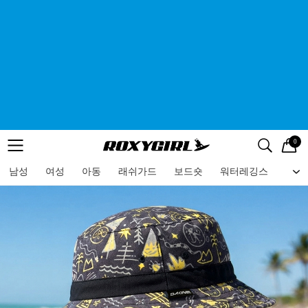
0
로고
메뉴
검색
메뉴
남성
여성
아동
래쉬가드
보드숏
워터레깅스
비치