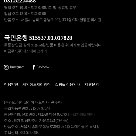
031.522.4488
평일 오전 10:00 ~ 오후 05:00 / 토, 일, 공휴일 휴무
점심 오후 12:00 ~ 오후 01:00
반품 주소 : 서울시 송파구 동남로 20길 53 1층 CJ대한통운 록시걸
국민은행 515537.01.017828
무통장 입금 결제 또는 교환/반품 비용은 위 계좌로 입금바랍니다.
예금주 : (주)에스에이코리아
Instargram
Facebook
이용약관
개인정보처리방침
쇼핑몰 이용안내
제휴문의
(주)에스에이코리아 대표이사 : 송수아
사업자등록번호 : 215-87-97374
통신판매업신고번호 : 제2020-다산-0607호
[사업자정보확인]
주소 : 경기도 남양주시 가운로153 (다산동)
반품주소 : 서울시 송파구 동남로20길 53 1층 CJ대한통운 록시걸
고객센터 : 031.522.4488