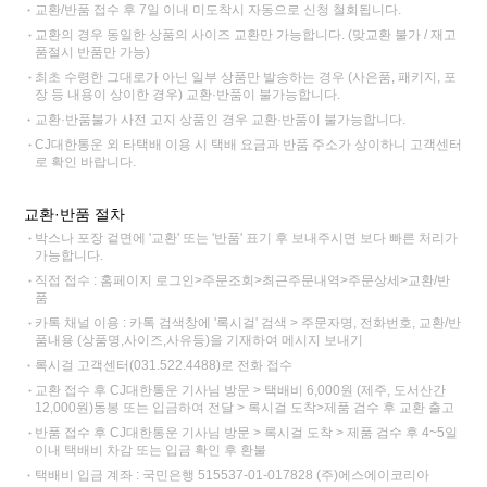
교환/반품 접수 후 7일 이내 미도착시 자동으로 신청 철회됩니다.
교환의 경우 동일한 상품의 사이즈 교환만 가능합니다. (맞교환 불가 / 재고
품절시 반품만 가능)
최초 수령한 그대로가 아닌 일부 상품만 발송하는 경우 (사은품, 패키지, 포
장 등 내용이 상이한 경우) 교환·반품이 불가능합니다.
교환·반품불가 사전 고지 상품인 경우 교환·반품이 불가능합니다.
CJ대한통운 외 타택배 이용 시 택배 요금과 반품 주소가 상이하니 고객센터
로 확인 바랍니다.
교환·반품 절차
박스나 포장 겉면에 '교환' 또는 '반품' 표기 후 보내주시면 보다 빠른 처리가
가능합니다.
직접 접수 : 홈페이지 로그인>주문조회>최근주문내역>주문상세>교환/반
품
카톡 채널 이용 : 카톡 검색창에 '록시걸' 검색 > 주문자명, 전화번호, 교환/반
품내용 (상품명,사이즈,사유등)을 기재하여 메시지 보내기
록시걸 고객센터(031.522.4488)로 전화 접수
교환 접수 후 CJ대한통운 기사님 방문 > 택배비 6,000원 (제주, 도서산간
12,000원)동봉 또는 입금하여 전달 > 록시걸 도착>제품 검수 후 교환 출고
반품 접수 후 CJ대한통운 기사님 방문 > 록시걸 도착 > 제품 검수 후 4~5일
이내 택배비 차감 또는 입금 확인 후 환불
택배비 입금 계좌 : 국민은행 515537-01-017828 (주)에스에이코리아