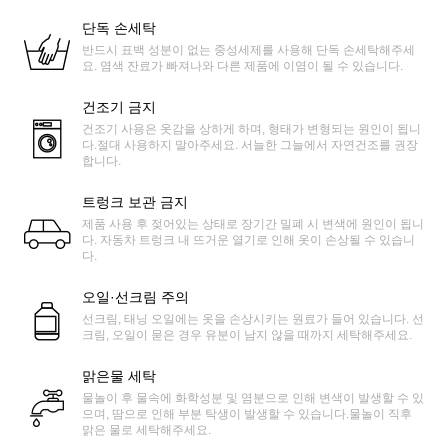
단독 손세탁
반드시 표백 성분이 없는 중성세제를 사용해 단독 손세탁해주세
요. 염색 잔료가 빠져나와 다른 제품에 이염이 될 수 있습니다.
건조기 금지
건조기 사용은 옷감을 상하게 하며, 형태가 변형되는 원인이 됩니
다.절대 사용하지 말아주세요. 서늘한 그늘에서 자연건조를 권장
합니다.
트렁크 보관 금지
제품 사용 후 젖어있는 상태로 장기간 밀폐 시 변색에 원인이 됩니
다. 자동차 트렁크 내 뜨거운 열기로 인해 옷이 손상될 수 있습니
다.
오일·선크림 주의
선크림, 태닝 오일에는 옷을 손상시키는 원료가 들어 있습니다. 선
크림, 오일이 묻은 경우 유분이 남지 않을 때까지 세탁해주세요.
맑은물 세탁
물놀이 후 물속에 화학성분 및 염분으로 인해 변색이 발생할 수 있
으며, 땀으로 인해 부분 탁생이 발생할 수 있습니다.물놀이 직후
맑은 물로 세탁해주세요.