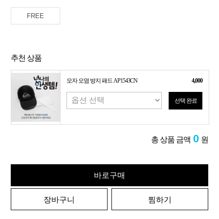
FREE
추천 상품
모자 오염 방지 패드 AP1543CN
4,000
선택 완료
0
총 상품 금액
원
바로구매
장바구니
찜하기