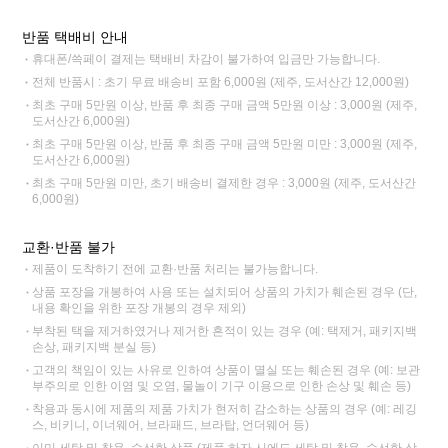
반품 택배비 안내
휴대폰/쓱페이 결제는 택배비 차감이 불가하여 입금만 가능합니다.
전체 반품시 : 초기 무료 배송비 포함 6,000원 (제주, 도서산간 12,000원)
최초 구매 5만원 이상, 반품 후 최종 구매 금액 5만원 이상 : 3,000원 (제주,
도서산간 6,000원)
최초 구매 5만원 이상, 반품 후 최종 구매 금액 5만원 미만 : 3,000원 (제주,
도서산간 6,000원)
최초 구매 5만원 미만, 초기 배송비 결제한 경우 : 3,000원 (제주, 도서산간
6,000원)
교환·반품 불가
제품이 도착하기 전에 교환·반품 처리는 불가능합니다.
상품 포장을 개봉하여 사용 또는 설치되어 상품의 가치가 훼손된 경우 (단,
내용 확인을 위한 포장 개봉의 경우 제외)
부착된 택을 제거하였거나 제거한 흔적이 있는 경우 (예: 택제거, 패키지백
손상, 패키지백 분실 등)
고객의 책임이 있는 사유로 인하여 상품이 멸실 또는 훼손된 경우 (예: 보관
부주의로 인한 이염 및 오염, 물놀이 기구 이용으로 인한 손상 및 훼손 등)
착용과 동시에 제품의 제품 가치가 현저히 감소하는 상품의 경우 (예: 레깅
스, 비키니, 이너웨어, 브라패드, 브라탑, 언더웨어 등)
이미 세탁 및 착용, 수선한 상품 (제품 하자 시에도 세탁 및 착용, 수선한 상