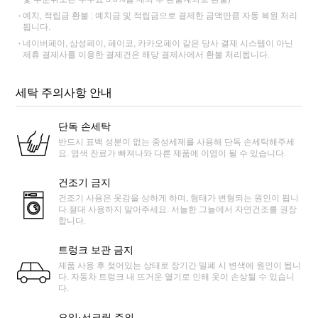
예치, 적립금 환불 : 예치금 및 적립금으로 결제한 금액만큼 자동 복원 처리
됩니다.
네이버페이, 삼성페이, 페이코, 카카오페이 같은 당사 결제 시스템이 아닌
제휴 결제사를 이용한 결제건은 해당 결제사에서 환불 처리됩니다.
세탁 주의사항 안내
단독 손세탁
반드시 표백 성분이 없는 중성세제를 사용해 단독 손세탁해주세
요. 염색 잔료가 빠져나와 다른 제품에 이염이 될 수 있습니다.
건조기 금지
건조기 사용은 옷감을 상하게 하며, 형태가 변형되는 원인이 됩니
다.절대 사용하지 말아주세요. 서늘한 그늘에서 자연건조를 권장
합니다.
트렁크 보관 금지
제품 사용 후 젖어있는 상태로 장기간 밀폐 시 변색에 원인이 됩니
다. 자동차 트렁크 내 뜨거운 열기로 인해 옷이 손상될 수 있습니
다.
오일·선크림 주의