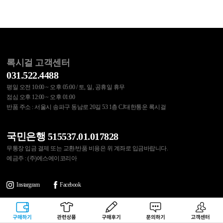
록시걸 고객센터
031.522.4488
평일 오전 10:00 ~ 오후 05:00 / 토, 일, 공휴일 휴무
점심 오후 12:00 ~ 오후 01:00
반품 주소 : 서울시 송파구 동남로 20길 53 1층 CJ대한통운 록시걸
국민은행 515537.01.017828
무통장 입금 결제 또는 교환/반품 비용은 위 계좌로 입금바랍니다.
예금주 : (주)에스에이코리아
Instargram
Facebook
이용약관
개인정보처리방침
쇼핑몰 이용안내
제휴문의
구매하기
관련상품
상품후기
문의하기
고객센터