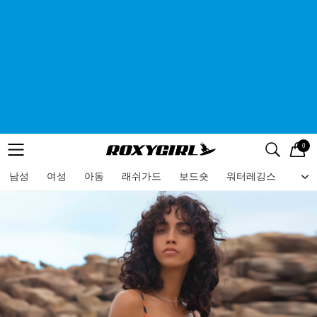
0
로고
메뉴
검색
메뉴
남성
여성
아동
래쉬가드
보드숏
워터레깅스
비치