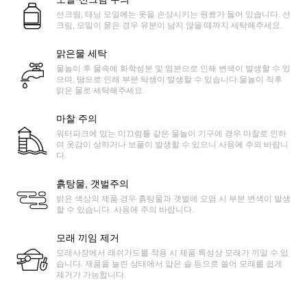
선크림, 태닝 오일에는 옷을 손상시키는 원료가 들어 있습니다. 선
크림, 오일이 묻은 경우 유분이 남지 않을 때까지 세탁해주세요.
맑은물 세탁
물놀이 후 물속에 화학성분 및 염분으로 인해 변색이 발생할 수 있
으며, 땀으로 인해 부분 탁생이 발생할 수 있습니다.물놀이 직후
맑은 물로 세탁해주세요.
마찰 주의
워터파크에 있는 미끄럼틀 같은 물놀이 기구에 경우 마찰로 인하
여 옷감이 상하거나 보풀이 발생할 수 있으니 사용에 주의 바랍니
다.
흙탕물, 갯벌주의
밝은 색상의 제품 경우 흙탕물과 갯벌에 오염 시 부분 변색이 발생
할 수 있습니다. 사용에 주의 바랍니다.
모래 끼임 제거
모래사장에서 래쉬가드를 착용 시 제품 특성상 모래가 끼일 수 있
습니다. 제품을 늘린 상태에서 얇은 솔 등으로 쓸어 모래를 쉽게
제거가 가능합니다.