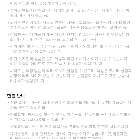
내용 확인을 위한 포장 개봉의 경우 제외)
부착된 택을 제거하였거나 제거한 흔적이 있는 경우 (예: 택제거, 패키지백
손상, 패키지백 분실 등)
고객의 책임이 있는 사유로 인하여 상품이 멸실 또는 훼손된 경우 (예: 보관
부주의로 인한 이염 및 오염, 물놀이 기구 이용으로 인한 손상 및 훼손 등)
착용과 동시에 제품의 제품 가치가 현저히 감소하는 상품의 경우 (예: 레깅
스, 비키니, 이너웨어, 브라패드, 브라탑, 언더웨어 등)
이미 세탁 및 착용, 수선한 상품 (제품 하자 시에도 세탁 및 착용, 수선한 상
품은 교환·반품이 불가능합니다.)
패턴 디자인의 상품은 실제 제품과 패턴 위치가 차이가 있을 수 있습니다.
이는 불량이 아니므로 교환·반품 시 배송비가 발생합니다.
사이즈는 측정 방법에 따라 오차가 발생될 수 있으며, 색상은 모니터 설정과
사양에 따라 차이가 있을 수 있습니다. 이는 불량이 아니므로 교환·반품 시
배송비가 발생됩니다.
환불 안내
주문 결제시 이용한 결제 수단 방식으로 환불 처리 됩니다. (예: 카드결제 시
카드 승인취소로 환불)
카드결제 : 전체취소 또는 부분취소가 가능합니다. 카드 승인취소는 카드사
에 따라 1~3일 소요될 수 있습니다.
무통장입금 : 취소 및 환불 금액만큼 고객님 요청 계좌로 환불 처리됩니다.
휴대폰결제 : 당월 결제건에 한하여 전체취소가 가능합니다. (전월결제건
및 부분취소는 수수료 3.6%를 제외 후 환불계좌로 환불)