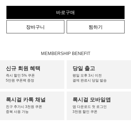
바로구매
장바구니
찜하기
MEMBERSHIP BENEFIT
신규 회원 혜택
당일 출고
즉시 할인 5% 쿠폰
평일 오후 3시 이전
5만원 쿠폰팩 증정
결제 완료시 당일 발송
록시걸 카톡 채널
록시걸 모바일앱
친구 추가시 3천원 쿠폰
앱 다운로드 첫 로그인
중복 사용 가능
3천원 할인 쿠폰