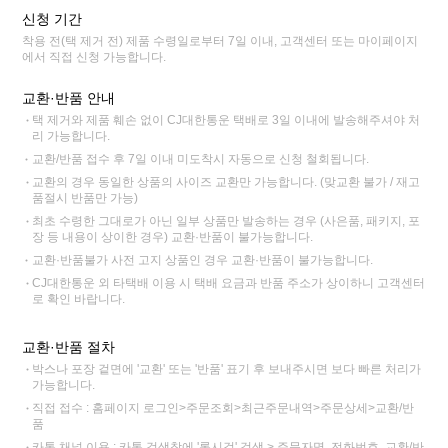
신청 기간
착용 전(택 제거 전) 제품 수령일로부터 7일 이내, 고객센터 또는 마이페이지
에서 직접 신청 가능합니다.
교환·반품 안내
택 제거와 제품 훼손 없이 CJ대한통운 택배로 3일 이내에 발송해주셔야 처
리 가능합니다.
교환/반품 접수 후 7일 이내 미도착시 자동으로 신청 철회됩니다.
교환의 경우 동일한 상품의 사이즈 교환만 가능합니다. (맞교환 불가 / 재고
품절시 반품만 가능)
최초 수령한 그대로가 아닌 일부 상품만 발송하는 경우 (사은품, 패키지, 포
장 등 내용이 상이한 경우) 교환·반품이 불가능합니다.
교환·반품불가 사전 고지 상품인 경우 교환·반품이 불가능합니다.
CJ대한통운 외 타택배 이용 시 택배 요금과 반품 주소가 상이하니 고객센터
로 확인 바랍니다.
교환·반품 절차
박스나 포장 겉면에 '교환' 또는 '반품' 표기 후 보내주시면 보다 빠른 처리가
가능합니다.
직접 접수 : 홈페이지 로그인>주문조회>최근주문내역>주문상세>교환/반
품
카톡 채널 이용 : 카톡 검색창에 '록시걸' 검색 > 주문자명, 전화번호, 교환/반