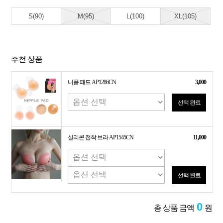
S(90)
M(95)
L(100)
XL(105)
추천 상품
니플 패드 AP1286CN
3,000
선택 완료
실리콘 접착 브라 AP1545CN
11,000
선택 완료
0
총 상품 금액
원