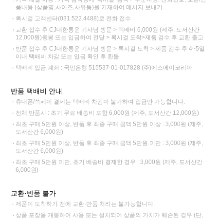
품내용 (상품명,사이즈,사유등)을 기재하여 메시지 보내기
록시걸 고객센터(031.522.4488)로 전화 접수
교환 접수 후 CJ대한통운 기사님 방문 > 택배비 6,000원 (제주, 도서산간
12,000원)동봉 또는 입금하여 전달 > 록시걸 도착>제품 검수 후 교환 출고
반품 접수 후 CJ대한통운 기사님 방문 > 록시걸 도착 > 제품 검수 후 4~5일
이내 택배비 차감 또는 입금 확인 후 환불
택배비 입금 계좌 : 국민은행 515537-01-017828 (주)에스에이코리아
반품 택배비 안내
휴대폰/쓱페이 결제는 택배비 차감이 불가하여 입금만 가능합니다.
전체 반품시 : 초기 무료 배송비 포함 6,000원 (제주, 도서산간 12,000원)
최초 구매 5만원 이상, 반품 후 최종 구매 금액 5만원 이상 : 3,000원 (제주,
도서산간 6,000원)
최초 구매 5만원 이상, 반품 후 최종 구매 금액 5만원 미만 : 3,000원 (제주,
도서산간 6,000원)
최초 구매 5만원 미만, 초기 배송비 결제한 경우 : 3,000원 (제주, 도서산간
6,000원)
교환·반품 불가
제품이 도착하기 전에 교환·반품 처리는 불가능합니다.
상품 포장을 개봉하여 사용 또는 설치되어 상품의 가치가 훼손된 경우 (단,