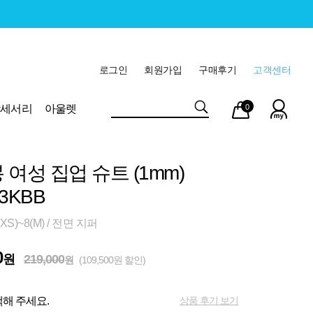
로그인
회원가입
구매후기
고객센터
마이
장바
악세서리
아울렛
0
페이
구니
 여성 집업 슈트 (1mm)
3KBB
XS)~8(M) / 전면 지퍼
0
원
219,000
원
(109,500원 할인)
상품 후기 보기
해 주세요.