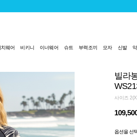
비치웨어
비키니
이너웨어
슈트
부력조끼
모자
신발
빌라봉
WS21
사이즈 2(X
109,50
옵션을 선택