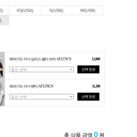
2)
XS(US4)
S(US6)
M(US8)
)
래쉬가드 이너 심리스 멀티 브라 AP1273CN
12,800
선택 완료
래쉬가드 이너 팬티 AP1276CN
11,200
선택 완료
0
총 상품 금액
원