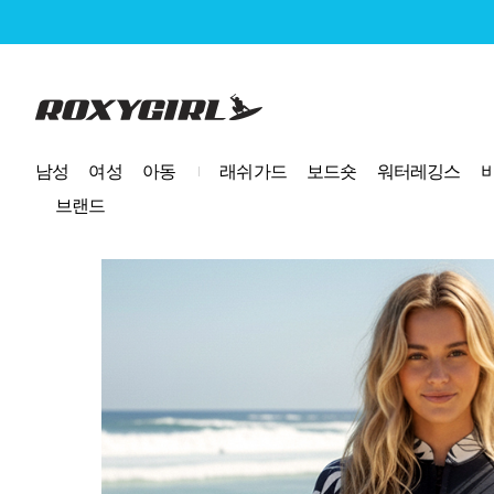
로고
남성
여성
아동
래쉬가드
보드숏
워터레깅스
브랜드