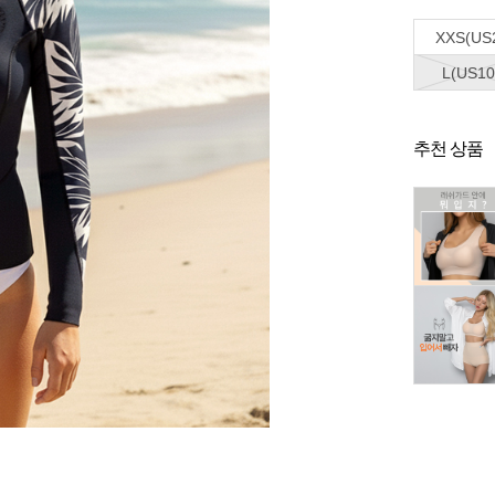
XXS(US
L(US10
추천 상품