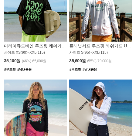
마리아쥬드비엔 루즈핏 래쉬가드 JMT004B
플래닛서프 루즈핏 래쉬가드 UMT008WPS
사이즈 XS(90)~XXL(115)
사이즈 S(95)~XXL(115)
35,100원
35,600원
(46%)
65,000원
(55%)
79,000원