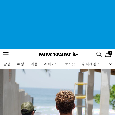
0
로고
메뉴
검색
메뉴
남성
여성
아동
래쉬가드
보드숏
워터레깅스
비치