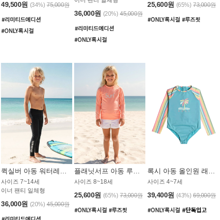
49,500원
25,600원
(34%)
75,000원
(65%)
73,000원
36,000원
(20%)
45,000원
퀵실버 아동 워터레깅스 BB776BQS
플래닛서프 아동 루즈핏 래쉬가드 UGT012CPS
록시 아동 올인원 래쉬가드 GT811BRX
사이즈 7~14세
사이즈 8~18세
사이즈 4~7세
이너 팬티 일체형
25,600원
39,400원
(65%)
73,000원
(43%)
69,000원
36,000원
(20%)
45,000원