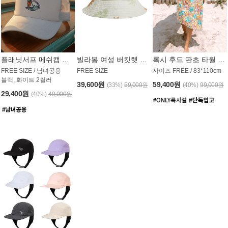
플래닛서프 메쉬캡 모자 UAC008PS
빌라봉 여성 버킷햇 AC1971MBB
록시 후드 판초 타월 AT1765WRX
FREE SIZE / 남녀공용
FREE SIZE
사이즈 FREE / 83*110cm
블랙, 화이트 2컬러
39,600원
59,400원
(33%)
59,000원
(40%)
99,000원
29,400원
(40%)
49,000원