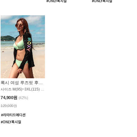
록시 여성 루즈핏 후드 래쉬가드 WT900BRX
사이즈 M(95)~3XL(115) / 롱기장 타입
74,900원
(42%)
129,000원