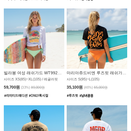
빌라봉 여성 래쉬가드 WT992WBB
마리아쥬드비엔 루즈핏 래쉬가드 JWT013O
사이즈 XS(85)~XL(105) / 레귤러핏
사이즈 S(95)~L(105)
007PS
59,700원
35,100원
(33%)
89,000원
(46%)
65,000원