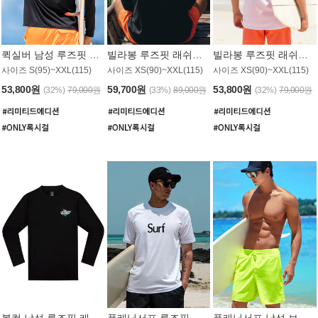
퀵실버 남성 루즈핏 래쉬가드 MT1017BQS
빌라봉 루즈핏 래쉬가드 MT1129BBB
빌라봉 루즈핏 래쉬가드 MT1135WBB
사이즈 S(95)~XXL(115)
사이즈 XS(90)~XXL(115)
사이즈 XS(90)~XXL(115)
53,800원
59,700원
53,800원
(32%)
79,000원
(33%)
89,000원
(32%)
79,000원
볼컴 남성 루즈핏 래쉬가드 MT1008BVC
플래닛서프 루즈핏 래쉬가드 UMT026WPS
플래닛서프 남성 보드숏 UMB002GPS