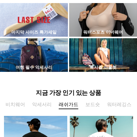
마지막 사이즈 특가세일
워터스포츠 이너웨어
여행 필수 악세사리
록시걸 아울렛
지금 가장 인기 있는 상품
비치웨어
악세서리
래쉬가드
보드숏
워터레깅스