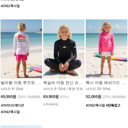
빌라봉 아동 루즈핏 래쉬가드 BT804WBB
퀵실버 아동 전신 슈트 (3/2mm) BS023KQS
록시 아동 래쉬가드 GT815MRX
사이즈 8~16세
사이즈 8~16세 / 후면 지퍼
사이즈 10~16세
49,500원
69,900원
52,000원
(34%)
75,000원
(61%)
(20%)
65,000원
179,000원