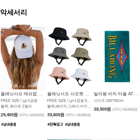
악세서리
플래닛서프 메쉬캡 모자 UAC009PS
플래닛서프 서프햇 모자 UAC002PS
빌라봉 비치 타올 AT1768PBB
FREE SIZE / 남녀공용
FREE SIZE / 남녀공용 6컬러
사이즈 160*80cm
블랙, 화이트 2컬러
블랙,베이지,그레이,카키,핑크,화이트
38,500원
(30%)
55,000원
29,400원
39,600원
(40%)
49,000원
(48%)
76,000원