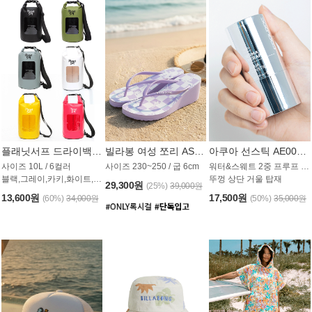
플래닛서프 드라이백 UAB009PS
빌라봉 여성 쪼리 AS1862PBB
아쿠아 선스틱 AE008MG
사이즈 10L / 6컬러
사이즈 230~250 / 굽 6cm
워터&스웨트 2중 프루프 / SPF 50+
블랙,그레이,카키,화이트,옐로우,핑크
뚜껑 상단 거울 탑재
29,300원
(25%)
39,000원
13,600원
17,500원
(60%)
34,000원
(50%)
35,000원