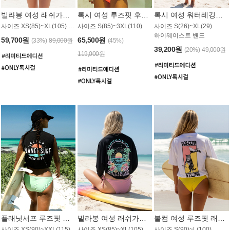
빌라봉 여성 래쉬가드 WT992WBB
록시 여성 루즈핏 후드 래쉬가드 WT556BRX
록시 여성 워터레깅스 WB1016BRX
사이즈 XS(85)~XL(105) / 레귤러핏
사이즈 S(85)~3XL(110)
사이즈 S(26)~XL(29)
하이웨이스트 밴드
59,700원
65,500원
(33%)
89,000원
(45%)
39,200원
(20%)
49,000원
119,000원
플래닛서프 루즈핏 래쉬가드 UWT044BPS
빌라봉 여성 래쉬가드 WT988BBB
볼컴 여성 루즈핏 래쉬가드 MT1005VC
사이즈 XS(90)~XXL(115)
사이즈 XS(85)~XL(105) / 오버핏
사이즈 S(90)~L(100)