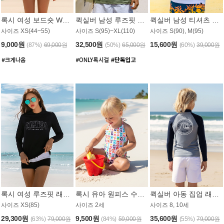
록시 여성 보드숏 WB791PRX
퀵실버 남성 루즈핏 래쉬가드 MT1072GQS
퀵실버 남성 티셔츠 MST356WQS
사이즈 XS(44~55)
사이즈 S(95)~XL(110)
사이즈 S(90), M(95)
9,000원
32,500원
15,600원
(87%)
69,000원
(50%)
65,000원
(60%)
39,000원
록시 여성 루즈핏 래쉬가드 WT909BRX
록시 유아 원피스 수영복 B588W
퀵실버 아동 집업 래쉬가드 BT682LQS
사이즈 XS(85)
사이즈 2세
사이즈 8, 10세
29,300원
9,500원
35,600원
(63%)
79,000원
(84%)
59,000원
(55%)
79,000원