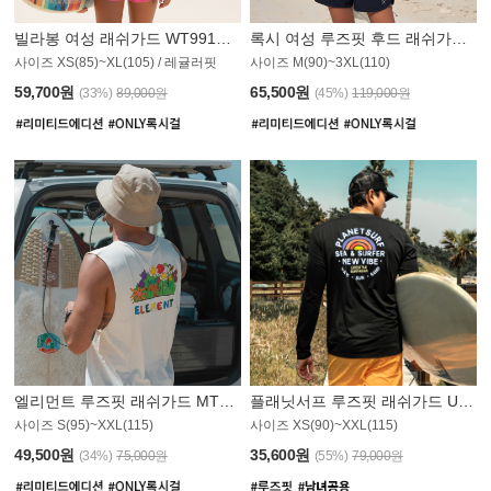
빌라봉 여성 래쉬가드 WT991BBB
록시 여성 루즈핏 후드 래쉬가드 WT555WRX
PS
사이즈 XS(85)~XL(105) / 레귤러핏
사이즈 M(90)~3XL(110)
59,700원
65,500원
(33%)
89,000원
(45%)
119,000원
엘리먼트 루즈핏 래쉬가드 MT1114WEM
플래닛서프 루즈핏 래쉬가드 UMT010BPS
사이즈 S(95)~XXL(115)
사이즈 XS(90)~XXL(115)
49,500원
35,600원
(34%)
75,000원
(55%)
79,000원