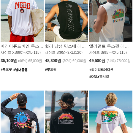
마리아쥬드비엔 루즈핏 래쉬가드 JMT005W
헐리 남성 민소매 래쉬가드 MT1155BHL
엘리먼트 루즈핏 래쉬가드 MT1114WEM
사이즈 XS(90)~XXL(115)
사이즈 S(95)~3XL(120)
사이즈 S(95)~XXL(115)
35,100원
48,300원
49,500원
(46%)
65,000원
(30%)
69,000원
(34%)
75,000원