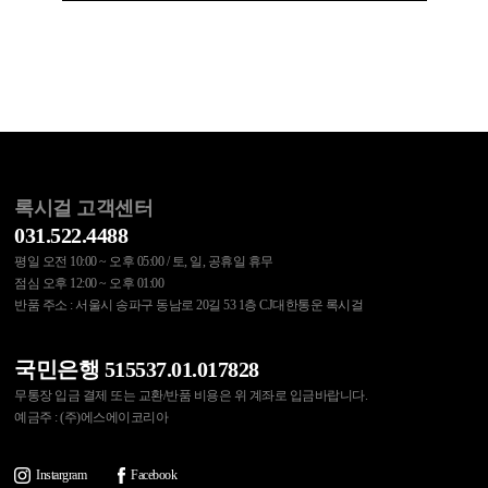
록시걸 고객센터
031.522.4488
평일 오전 10:00 ~ 오후 05:00 / 토, 일, 공휴일 휴무
점심 오후 12:00 ~ 오후 01:00
반품 주소 : 서울시 송파구 동남로 20길 53 1층 CJ대한통운 록시걸
국민은행 515537.01.017828
무통장 입금 결제 또는 교환/반품 비용은 위 계좌로 입금바랍니다.
예금주 : (주)에스에이코리아
Instargram
Facebook