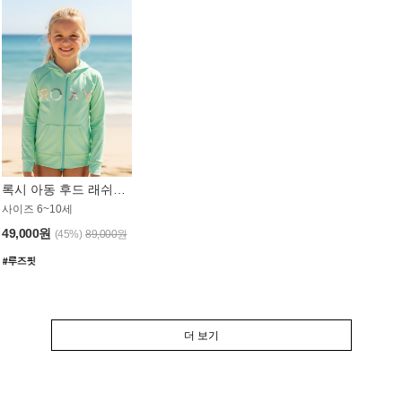
록시 아동 후드 래쉬가드 GT764MRX
사이즈 6~10세
49,000원
(45%)
89,000원
더 보기