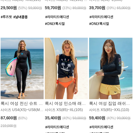
29,500원
59,700원
39,700원
(50%)
59,000원
(33%)
89,000원
(39%)
65,000원
록시 여성 전신 슈트 (4/3mm) WS221KRX
록시 여성 민소매 래쉬가드 WT907BRX
록시 여성 집업 래쉬가드 WT868BRX
사이즈 US4(XS)~US8(M) / 후면 지퍼
사이즈 XS(85)~XL(105)
사이즈 XS(85)~XXL(110)
87,600원
35,400원
59,400원
(60%)
(40%)
59,000원
(40%)
99,000원
219,000원