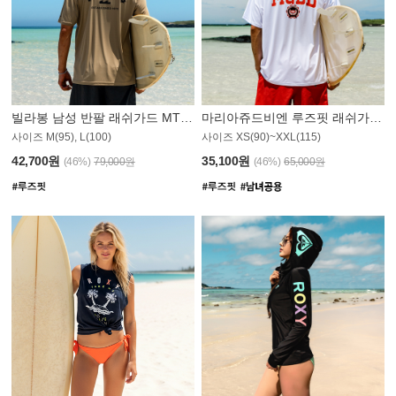
빌라봉 남성 반팔 래쉬가드 MT1082GBB
마리아쥬드비엔 루즈핏 래쉬가드 JMT005W
사이즈 M(95), L(100)
사이즈 XS(90)~XXL(115)
42,700원
35,100원
(46%)
79,000원
(46%)
65,000원
S