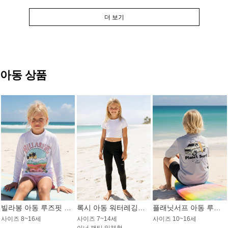
더 보기
아동 상품
빌라봉 아동 루즈핏 래쉬가드 GT813WBB
록시 아동 워터레깅스 GB672BRX
플래닛서프 아동 루즈핏 래쉬가드 UBT009GPS
사이즈 8~16세
사이즈 7~14세
사이즈 10~16세
이너 팬티 일체형