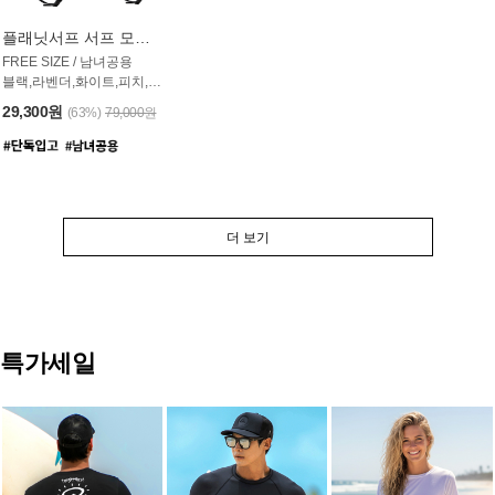
플래닛서프 서프 모자 UAC007PS
FREE SIZE / 남녀공용
블랙,라벤더,화이트,피치,그레이,오트밀 6컬러
29,300원
(63%)
79,000원
더 보기
특가세일