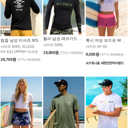
헐리 남성 래쉬가드 MT521CHL
립컬 남성 티셔츠 MST445BRC
록시 여성 보드숏 WB773KRX
사이즈 S(95)
사이즈 S(95), XL(110)
사이즈 44~55
UV 차단 UPF50+ 티셔츠
19,800원
(75%)
79,000원
9,000원
(87%)
69,000원
29,700원
(57%)
69,000원