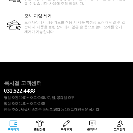
할 수 있습니다. 사용에 주의 바랍니다.
모래 끼임 제거
모래사장에서 래쉬가드를 착용 시 제품 특성상 모래가 끼일 수 있
습니다. 제품을 늘린 상태에서 얇은 솔 등으로 쓸어 모래를 쉽게
제거가 가능합니다.
록시걸 고객센터
031.522.4488
평일 오전 10:00 ~ 오후 05:00 / 토, 일, 공휴일 휴무
점심 오후 12:00 ~ 오후 01:00
반품 주소 : 서울시 송파구 동남로 20길 53 1층 CJ대한통운 록시걸
국민은행 515537.01.017828
구매하기
관련상품
상품후기
문의하기
고객센터