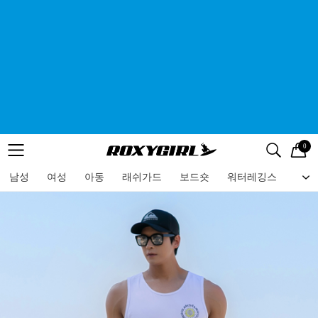
0
로고
메뉴
검색
메뉴
남성
여성
아동
래쉬가드
보드숏
워터레깅스
비치