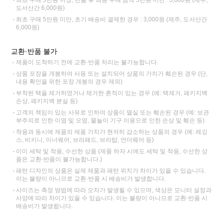
도서산간 6,000원)
최초 구매 5만원 미만, 초기 배송비 결제한 경우 : 3,000원 (제주, 도서산간
6,000원)
교환·반품 불가
제품이 도착하기 전에 교환·반품 처리는 불가능합니다.
상품 포장을 개봉하여 사용 또는 설치되어 상품의 가치가 훼손된 경우 (단,
내용 확인을 위한 포장 개봉의 경우 제외)
부착된 택을 제거하였거나 제거한 흔적이 있는 경우 (예: 택제거, 패키지백
손상, 패키지백 분실 등)
고객의 책임이 있는 사유로 인하여 상품이 멸실 또는 훼손된 경우 (예: 보관
부주의로 인한 이염 및 오염, 물놀이 기구 이용으로 인한 손상 및 훼손 등)
착용과 동시에 제품의 제품 가치가 현저히 감소하는 상품의 경우 (예: 레깅
스, 비키니, 이너웨어, 브라패드, 브라탑, 언더웨어 등)
이미 세탁 및 착용, 수선한 상품 (제품 하자 시에도 세탁 및 착용, 수선한 상
품은 교환·반품이 불가능합니다.)
패턴 디자인의 상품은 실제 제품과 패턴 위치가 차이가 있을 수 있습니다.
이는 불량이 아니므로 교환·반품 시 배송비가 발생합니다.
사이즈는 측정 방법에 따라 오차가 발생될 수 있으며, 색상은 모니터 설정과
사양에 따라 차이가 있을 수 있습니다. 이는 불량이 아니므로 교환·반품 시
배송비가 발생됩니다.