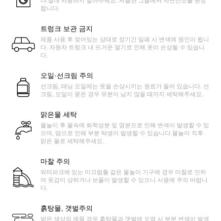
다.절대 사용하지 말아주세요. 서늘한 그늘에서 자연건조를 권장
합니다.
트렁크 보관 금지
제품 사용 후 젖어있는 상태로 장기간 밀폐 시 변색에 원인이 됩니
다. 자동차 트렁크 내 뜨거운 열기로 인해 옷이 손상될 수 있습니
다.
오일·선크림 주의
선크림, 태닝 오일에는 옷을 손상시키는 원료가 들어 있습니다. 선
크림, 오일이 묻은 경우 유분이 남지 않을 때까지 세탁해주세요.
맑은물 세탁
물놀이 후 물속에 화학성분 및 염분으로 인해 변색이 발생할 수 있
으며, 땀으로 인해 부분 탁생이 발생할 수 있습니다.물놀이 직후
맑은 물로 세탁해주세요.
마찰 주의
워터파크에 있는 미끄럼틀 같은 물놀이 기구에 경우 마찰로 인하
여 옷감이 상하거나 보풀이 발생할 수 있으니 사용에 주의 바랍니
다.
흙탕물, 갯벌주의
밝은 색상의 제품 경우 흙탕물과 갯벌에 오염 시 부분 변색이 발생