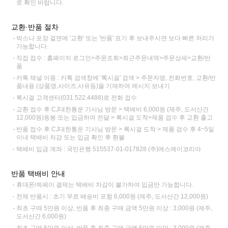
로 확인 바랍니다.
교환·반품 절차
박스나 포장 겉면에 '교환' 또는 '반품' 표기 후 보내주시면 보다 빠른 처리가
가능합니다.
직접 접수 : 홈페이지 로그인>주문조회>최근주문내역>주문상세>교환/반
품
카톡 채널 이용 : 카톡 검색창에 '록시걸' 검색 > 주문자명, 전화번호, 교환/반
품내용 (상품명,사이즈,사유등)을 기재하여 메시지 보내기
록시걸 고객센터(031.522.4488)로 전화 접수
교환 접수 후 CJ대한통운 기사님 방문 > 택배비 6,000원 (제주, 도서산간
12,000원)동봉 또는 입금하여 전달 > 록시걸 도착>제품 검수 후 교환 출고
반품 접수 후 CJ대한통운 기사님 방문 > 록시걸 도착 > 제품 검수 후 4~5일
이내 택배비 차감 또는 입금 확인 후 환불
택배비 입금 계좌 : 국민은행 515537-01-017828 (주)에스에이코리아
반품 택배비 안내
휴대폰/쓱페이 결제는 택배비 차감이 불가하여 입금만 가능합니다.
전체 반품시 : 초기 무료 배송비 포함 6,000원 (제주, 도서산간 12,000원)
최초 구매 5만원 이상, 반품 후 최종 구매 금액 5만원 이상 : 3,000원 (제주,
도서산간 6,000원)
최초 구매 5만원 이상, 반품 후 최종 구매 금액 5만원 미만 : 3,000원 (제주,