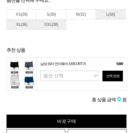
옵션을 선택해 주세요.
XS(28)
S(30)
M(32)
L(34)
XL(36)
XXL(38)
추천 상품
남성 워터 언더웨어 AME1397CN
9,800
선택 완료
0
총 상품 금액
원
바로구매