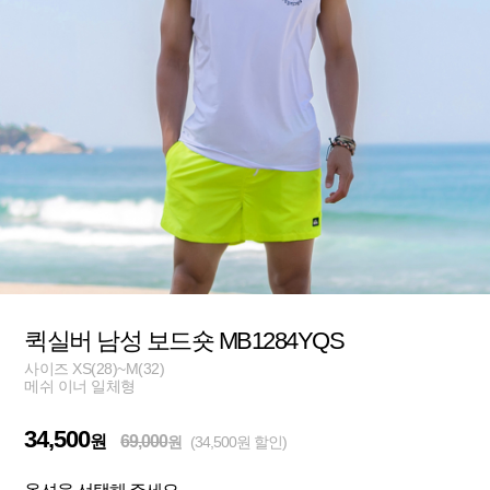
퀵실버 남성 보드숏 MB1284YQS
사이즈 XS(28)~M(32)
메쉬 이너 일체형
34,500
원
69,000
원
(34,500원 할인)