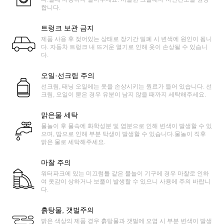
합니다.
트렁크 보관 금지
제품 사용 후 젖어있는 상태로 장기간 밀폐 시 변색에 원인이 됩니
다. 자동차 트렁크 내 뜨거운 열기로 인해 옷이 손상될 수 있습니
다.
오일·선크림 주의
선크림, 태닝 오일에는 옷을 손상시키는 원료가 들어 있습니다. 선
크림, 오일이 묻은 경우 유분이 남지 않을 때까지 세탁해주세요.
맑은물 세탁
물놀이 후 물속에 화학성분 및 염분으로 인해 변색이 발생할 수 있
으며, 땀으로 인해 부분 탁생이 발생할 수 있습니다.물놀이 직후
맑은 물로 세탁해주세요.
마찰 주의
워터파크에 있는 미끄럼틀 같은 물놀이 기구에 경우 마찰로 인하
여 옷감이 상하거나 보풀이 발생할 수 있으니 사용에 주의 바랍니
다.
흙탕물, 갯벌주의
밝은 색상의 제품 경우 흙탕물과 갯벌에 오염 시 부분 변색이 발생