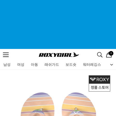
0
로고
메뉴
검색
메뉴
남성
여성
아동
래쉬가드
보드숏
워터레깅스
비치