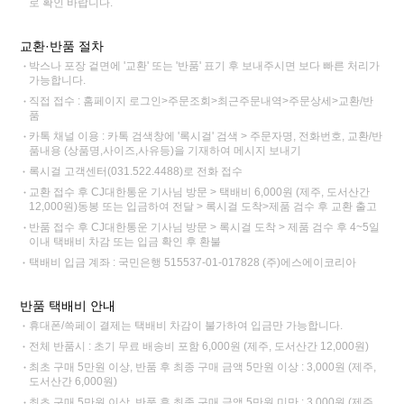
로 확인 바랍니다.
교환·반품 절차
박스나 포장 겉면에 '교환' 또는 '반품' 표기 후 보내주시면 보다 빠른 처리가
가능합니다.
직접 접수 : 홈페이지 로그인>주문조회>최근주문내역>주문상세>교환/반
품
카톡 채널 이용 : 카톡 검색창에 '록시걸' 검색 > 주문자명, 전화번호, 교환/반
품내용 (상품명,사이즈,사유등)을 기재하여 메시지 보내기
록시걸 고객센터(031.522.4488)로 전화 접수
교환 접수 후 CJ대한통운 기사님 방문 > 택배비 6,000원 (제주, 도서산간
12,000원)동봉 또는 입금하여 전달 > 록시걸 도착>제품 검수 후 교환 출고
반품 접수 후 CJ대한통운 기사님 방문 > 록시걸 도착 > 제품 검수 후 4~5일
이내 택배비 차감 또는 입금 확인 후 환불
택배비 입금 계좌 : 국민은행 515537-01-017828 (주)에스에이코리아
반품 택배비 안내
휴대폰/쓱페이 결제는 택배비 차감이 불가하여 입금만 가능합니다.
전체 반품시 : 초기 무료 배송비 포함 6,000원 (제주, 도서산간 12,000원)
최초 구매 5만원 이상, 반품 후 최종 구매 금액 5만원 이상 : 3,000원 (제주,
도서산간 6,000원)
최초 구매 5만원 이상, 반품 후 최종 구매 금액 5만원 미만 : 3,000원 (제주,