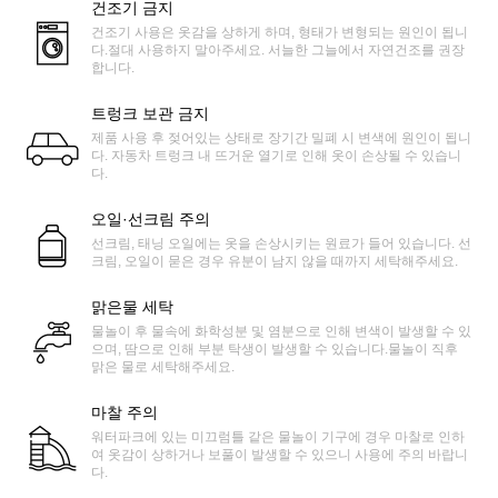
건조기 금지
건조기 사용은 옷감을 상하게 하며, 형태가 변형되는 원인이 됩니
다.절대 사용하지 말아주세요. 서늘한 그늘에서 자연건조를 권장
합니다.
트렁크 보관 금지
제품 사용 후 젖어있는 상태로 장기간 밀폐 시 변색에 원인이 됩니
다. 자동차 트렁크 내 뜨거운 열기로 인해 옷이 손상될 수 있습니
다.
오일·선크림 주의
선크림, 태닝 오일에는 옷을 손상시키는 원료가 들어 있습니다. 선
크림, 오일이 묻은 경우 유분이 남지 않을 때까지 세탁해주세요.
맑은물 세탁
물놀이 후 물속에 화학성분 및 염분으로 인해 변색이 발생할 수 있
으며, 땀으로 인해 부분 탁생이 발생할 수 있습니다.물놀이 직후
맑은 물로 세탁해주세요.
마찰 주의
워터파크에 있는 미끄럼틀 같은 물놀이 기구에 경우 마찰로 인하
여 옷감이 상하거나 보풀이 발생할 수 있으니 사용에 주의 바랍니
다.