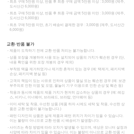
최초 구매 5만원 이상, 반품 후 최종 구매 금액 5만원 이상 : 3,000원 (제주,
도서산간 6,000원)
최초 구매 5만원 이상, 반품 후 최종 구매 금액 5만원 미만 : 3,000원 (제주,
도서산간 6,000원)
최초 구매 5만원 미만, 초기 배송비 결제한 경우 : 3,000원 (제주, 도서산간
6,000원)
교환·반품 불가
제품이 도착하기 전에 교환·반품 처리는 불가능합니다.
상품 포장을 개봉하여 사용 또는 설치되어 상품의 가치가 훼손된 경우 (단,
내용 확인을 위한 포장 개봉의 경우 제외)
부착된 택을 제거하였거나 제거한 흔적이 있는 경우 (예: 택제거, 패키지백
손상, 패키지백 분실 등)
고객의 책임이 있는 사유로 인하여 상품이 멸실 또는 훼손된 경우 (예: 보관
부주의로 인한 이염 및 오염, 물놀이 기구 이용으로 인한 손상 및 훼손 등)
착용과 동시에 제품의 제품 가치가 현저히 감소하는 상품의 경우 (예: 레깅
스, 비키니, 이너웨어, 브라패드, 브라탑, 언더웨어 등)
이미 세탁 및 착용, 수선한 상품 (제품 하자 시에도 세탁 및 착용, 수선한 상
품은 교환·반품이 불가능합니다.)
패턴 디자인의 상품은 실제 제품과 패턴 위치가 차이가 있을 수 있습니다.
이는 불량이 아니므로 교환·반품 시 배송비가 발생합니다.
사이즈는 측정 방법에 따라 오차가 발생될 수 있으며, 색상은 모니터 설정과
사양에 따라 차이가 있을 수 있습니다. 이는 불량이 아니므로 교환·반품 시