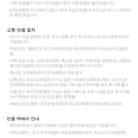
교환·반품불가 사전 고지 상품인 경우 교환·반품이 불가능합니다.
CJ대한통운 외 타택배 이용 시 택배 요금과 반품 주소가 상이하니 고객센터
로 확인 바랍니다.
교환·반품 절차
박스나 포장 겉면에 '교환' 또는 '반품' 표기 후 보내주시면 보다 빠른 처리가
가능합니다.
직접 접수 : 홈페이지 로그인>주문조회>최근주문내역>주문상세>교환/반
품
카톡 채널 이용 : 카톡 검색창에 '록시걸' 검색 > 주문자명, 전화번호, 교환/반
품내용 (상품명,사이즈,사유등)을 기재하여 메시지 보내기
록시걸 고객센터(031.522.4488)로 전화 접수
교환 접수 후 CJ대한통운 기사님 방문 > 택배비 6,000원 (제주, 도서산간
12,000원)동봉 또는 입금하여 전달 > 록시걸 도착>제품 검수 후 교환 출고
반품 접수 후 CJ대한통운 기사님 방문 > 록시걸 도착 > 제품 검수 후 4~5일
이내 택배비 차감 또는 입금 확인 후 환불
택배비 입금 계좌 : 국민은행 515537-01-017828 (주)에스에이코리아
반품 택배비 안내
휴대폰/쓱페이 결제는 택배비 차감이 불가하여 입금만 가능합니다.
전체 반품시 : 초기 무료 배송비 포함 6,000원 (제주, 도서산간 12,000원)