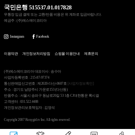
국민은행 515537.01.017828
무통장 입금 결제 또는 교환/반품 비용은 위 계좌로 입금바랍니다.
예금주 : (주)에스에이코리아
Instargram
Facebook
이용약관
개인정보처리방침
쇼핑몰 이용안내
제휴문의
(주)에스에이코리아 대표이사 : 송수아
사업자등록번호 : 215-87-97374
통신판매업신고번호 : 제2020-다산-0607호
[사업자정보확인]
주소 : 경기도 남양주시 가운로153 (다산동)
반품주소 : 서울시 송파구 동남로20길 53 1층 CJ대한통운 록시걸
고객센터 : 031.522.4488
개인정보관리보호책임자 : 김영석
Copyright 2007 Roxygirl.tv Inc. All rights reserved.