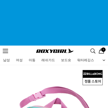
0
로고
메뉴
검색
메뉴
남성
여성
아동
래쉬가드
보드숏
워터레깅스
비치