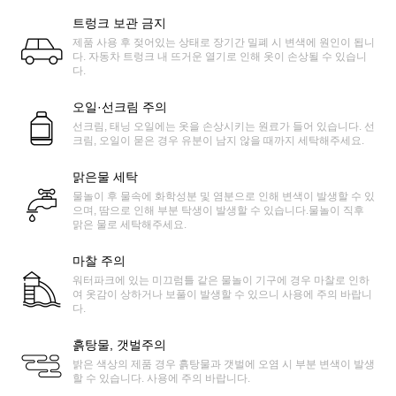
트렁크 보관 금지
제품 사용 후 젖어있는 상태로 장기간 밀폐 시 변색에 원인이 됩니
다. 자동차 트렁크 내 뜨거운 열기로 인해 옷이 손상될 수 있습니
다.
오일·선크림 주의
선크림, 태닝 오일에는 옷을 손상시키는 원료가 들어 있습니다. 선
크림, 오일이 묻은 경우 유분이 남지 않을 때까지 세탁해주세요.
맑은물 세탁
물놀이 후 물속에 화학성분 및 염분으로 인해 변색이 발생할 수 있
으며, 땀으로 인해 부분 탁생이 발생할 수 있습니다.물놀이 직후
맑은 물로 세탁해주세요.
마찰 주의
워터파크에 있는 미끄럼틀 같은 물놀이 기구에 경우 마찰로 인하
여 옷감이 상하거나 보풀이 발생할 수 있으니 사용에 주의 바랍니
다.
흙탕물, 갯벌주의
밝은 색상의 제품 경우 흙탕물과 갯벌에 오염 시 부분 변색이 발생
할 수 있습니다. 사용에 주의 바랍니다.