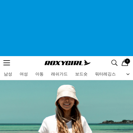
0
로고
메뉴
검색
메뉴
남성
여성
아동
래쉬가드
보드숏
워터레깅스
비치