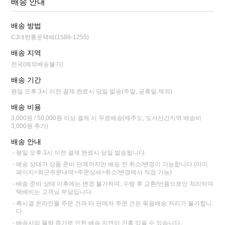
배송 안내
배송 방법
CJ대한통운택배(1588-1255)
배송 지역
전국(해외배송불가)
배송 기간
평일 오후 3시 이전 결제 완료시 당일 발송(주말, 공휴일 제외)
배송 비용
3,000원 / 50,000원 이상 결제 시 무료배송(제주도, 도서산간지역 배송비
3,000원 추가)
배송 안내
평일 오후 3시 이전 결제 완료시 당일 발송됩니다.
배송 상태가 상품 준비 단계까지만 배송 전 취소/변경이 가능합니다.(마이
페이지>최근주문내역>주문상세>취소/변경에서 직접 가능)
배송 준비 상태 이후에는 변경 불가하며, 수령 후 교환/반품으로만 처리되며
택배비는 고객님 부담입니다.
록시걸 온라인몰 주문 건과 타 판매처 주문 건은 묶음배송 처리가 불가합니
다.
배송사의 물량 증가로 인한 배송 지연이 간혹 있을 수 있습니다.