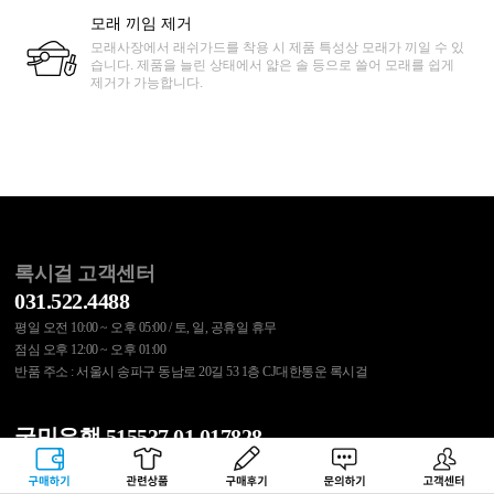
모래 끼임 제거
모래사장에서 래쉬가드를 착용 시 제품 특성상 모래가 끼일 수 있
습니다. 제품을 늘린 상태에서 얇은 솔 등으로 쓸어 모래를 쉽게
제거가 가능합니다.
록시걸 고객센터
031.522.4488
평일 오전 10:00 ~ 오후 05:00 / 토, 일, 공휴일 휴무
점심 오후 12:00 ~ 오후 01:00
반품 주소 : 서울시 송파구 동남로 20길 53 1층 CJ대한통운 록시걸
국민은행 515537.01.017828
무통장 입금 결제 또는 교환/반품 비용은 위 계좌로 입금바랍니다.
구매하기
관련상품
상품후기
문의하기
고객센터
예금주 : (주)에스에이코리아