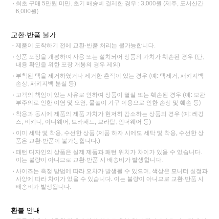
최초 구매 5만원 미만, 초기 배송비 결제한 경우 : 3,000원 (제주, 도서산간
6,000원)
교환·반품 불가
제품이 도착하기 전에 교환·반품 처리는 불가능합니다.
상품 포장을 개봉하여 사용 또는 설치되어 상품의 가치가 훼손된 경우 (단,
내용 확인을 위한 포장 개봉의 경우 제외)
부착된 택을 제거하였거나 제거한 흔적이 있는 경우 (예: 택제거, 패키지백
손상, 패키지백 분실 등)
고객의 책임이 있는 사유로 인하여 상품이 멸실 또는 훼손된 경우 (예: 보관
부주의로 인한 이염 및 오염, 물놀이 기구 이용으로 인한 손상 및 훼손 등)
착용과 동시에 제품의 제품 가치가 현저히 감소하는 상품의 경우 (예: 레깅
스, 비키니, 이너웨어, 브라패드, 브라탑, 언더웨어 등)
이미 세탁 및 착용, 수선한 상품 (제품 하자 시에도 세탁 및 착용, 수선한 상
품은 교환·반품이 불가능합니다.)
패턴 디자인의 상품은 실제 제품과 패턴 위치가 차이가 있을 수 있습니다.
이는 불량이 아니므로 교환·반품 시 배송비가 발생합니다.
사이즈는 측정 방법에 따라 오차가 발생될 수 있으며, 색상은 모니터 설정과
사양에 따라 차이가 있을 수 있습니다. 이는 불량이 아니므로 교환·반품 시
배송비가 발생됩니다.
환불 안내