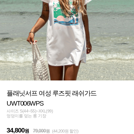
플래닛서프 여성 루즈핏 래쉬가드
UWT006WPS
사이즈 S(44~55)~XXL(99)
엉덩이를 덮는 롱 기장
34,800
원
79,000
원
(44,200원 할인)