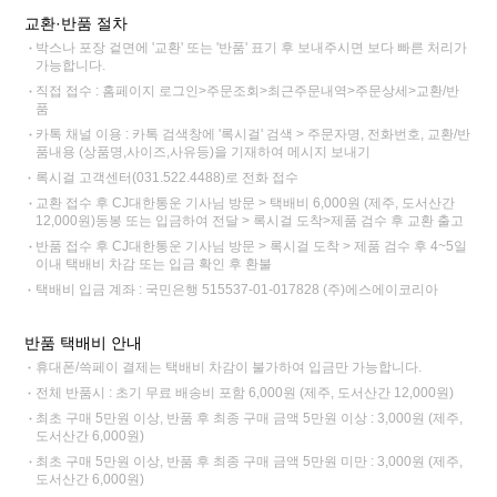
교환·반품 절차
박스나 포장 겉면에 '교환' 또는 '반품' 표기 후 보내주시면 보다 빠른 처리가
가능합니다.
직접 접수 : 홈페이지 로그인>주문조회>최근주문내역>주문상세>교환/반
품
카톡 채널 이용 : 카톡 검색창에 '록시걸' 검색 > 주문자명, 전화번호, 교환/반
품내용 (상품명,사이즈,사유등)을 기재하여 메시지 보내기
록시걸 고객센터(031.522.4488)로 전화 접수
교환 접수 후 CJ대한통운 기사님 방문 > 택배비 6,000원 (제주, 도서산간
12,000원)동봉 또는 입금하여 전달 > 록시걸 도착>제품 검수 후 교환 출고
반품 접수 후 CJ대한통운 기사님 방문 > 록시걸 도착 > 제품 검수 후 4~5일
이내 택배비 차감 또는 입금 확인 후 환불
택배비 입금 계좌 : 국민은행 515537-01-017828 (주)에스에이코리아
반품 택배비 안내
휴대폰/쓱페이 결제는 택배비 차감이 불가하여 입금만 가능합니다.
전체 반품시 : 초기 무료 배송비 포함 6,000원 (제주, 도서산간 12,000원)
최초 구매 5만원 이상, 반품 후 최종 구매 금액 5만원 이상 : 3,000원 (제주,
도서산간 6,000원)
최초 구매 5만원 이상, 반품 후 최종 구매 금액 5만원 미만 : 3,000원 (제주,
도서산간 6,000원)