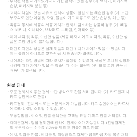
부착된 택을 제거하였거나 제거한 흔적이 있는 경우 (예: 택제거, 패키지백
손상, 패키지백 분실 등)
고객의 책임이 있는 사유로 인하여 상품이 멸실 또는 훼손된 경우 (예: 보관
부주의로 인한 이염 및 오염, 물놀이 기구 이용으로 인한 손상 및 훼손 등)
착용과 동시에 제품의 제품 가치가 현저히 감소하는 상품의 경우 (예: 레깅
스, 비키니, 이너웨어, 브라패드, 브라탑, 언더웨어 등)
이미 세탁 및 착용, 수선한 상품 (제품 하자 시에도 세탁 및 착용, 수선한 상
품은 교환·반품이 불가능합니다.)
패턴 디자인의 상품은 실제 제품과 패턴 위치가 차이가 있을 수 있습니다.
이는 불량이 아니므로 교환·반품 시 배송비가 발생합니다.
사이즈는 측정 방법에 따라 오차가 발생될 수 있으며, 색상은 모니터 설정과
사양에 따라 차이가 있을 수 있습니다. 이는 불량이 아니므로 교환·반품 시
배송비가 발생됩니다.
환불 안내
주문 결제시 이용한 결제 수단 방식으로 환불 처리 됩니다. (예: 카드결제 시
카드 승인취소로 환불)
카드결제 : 전체취소 또는 부분취소가 가능합니다. 카드 승인취소는 카드사
에 따라 1~3일 소요될 수 있습니다.
무통장입금 : 취소 및 환불 금액만큼 고객님 요청 계좌로 환불 처리됩니다.
휴대폰결제 : 당월 결제건에 한하여 전체취소가 가능합니다. (전월결제건
및 부분취소는 수수료 3.6%를 제외 후 환불계좌로 환불)
예치, 적립금 환불 : 예치금 및 적립금으로 결제한 금액만큼 자동 복원 처리