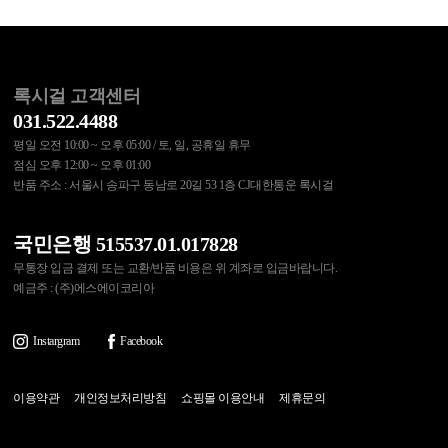
록시걸 고객센터
031.522.4488
평일 오전 10:00 ~ 오후 05:00 / 토, 일, 공휴일 휴무
점심 오후 12:00 ~ 오후 01:00
반품 주소 : 서울시 송파구 동남로 20길 53 1층 CJ대한통운 록시걸
국민은행 515537.01.017828
무통장 입금 결제 또는 교환/반품 비용은 위 계좌로 입금바랍니다.
예금주 : (주)에스에이코리아
Instargram
Facebook
이용약관
개인정보처리방침
쇼핑몰 이용안내
제휴문의