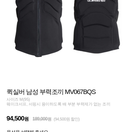
퀵실버 남성 부력조끼 MV067BQS
사이즈 M(95)
웨이크서프, 서핑시 용이하도록 배 부분 부력제가 없는 조끼
94,500
원
189,000
원
(94,500원 할인)