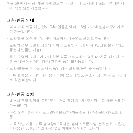
착용 전(택 제거 전) 제품 수령일로부터 7일 이내, 고객센터 또는 마이페이지
에서 직접 신청 가능합니다.
교환·반품 안내
택 제거와 제품 훼손 없이 CJ대한통운 택배로 3일 이내에 발송해주셔야 처
리 가능합니다.
교환/반품 접수 후 7일 이내 미도착시 자동으로 신청 철회됩니다.
교환의 경우 동일한 상품의 사이즈 교환만 가능합니다. (맞교환 불가 / 재고
품절시 반품만 가능)
최초 수령한 그대로가 아닌 일부 상품만 발송하는 경우 (사은품, 패키지, 포
장 등 내용이 상이한 경우) 교환·반품이 불가능합니다.
교환·반품불가 사전 고지 상품인 경우 교환·반품이 불가능합니다.
CJ대한통운 외 타택배 이용 시 택배 요금과 반품 주소가 상이하니 고객센터
로 확인 바랍니다.
교환·반품 절차
박스나 포장 겉면에 '교환' 또는 '반품' 표기 후 보내주시면 보다 빠른 처리가
가능합니다.
직접 접수 : 홈페이지 로그인>주문조회>최근주문내역>주문상세>교환/반
품
카톡 채널 이용 : 카톡 검색창에 '록시걸' 검색 > 주문자명, 전화번호, 교환/반
품내용 (상품명,사이즈,사유등)을 기재하여 메시지 보내기