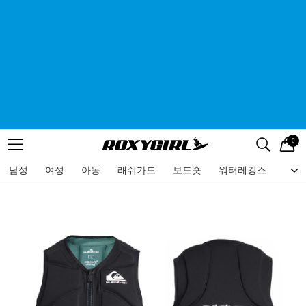
0
로고
메뉴
검색
메뉴
남성
여성
아동
래쉬가드
보드숏
워터레깅스
비치