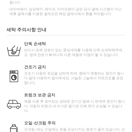
됩니다.
네이버페이, 삼성페이, 페이코, 카카오페이 같은 당사 결제 시스템이 아닌
제휴 결제사를 이용한 결제건은 해당 결제사에서 환불 처리됩니다.
세탁 주의사항 안내
단독 손세탁
반드시 표백 성분이 없는 중성세제를 사용해 단독 손세탁해주세
요. 염색 잔료가 빠져나와 다른 제품에 이염이 될 수 있습니다.
건조기 금지
건조기 사용은 옷감을 상하게 하며, 형태가 변형되는 원인이 됩니
다.절대 사용하지 말아주세요. 서늘한 그늘에서 자연건조를 권장
합니다.
트렁크 보관 금지
제품 사용 후 젖어있는 상태로 장기간 밀폐 시 변색에 원인이 됩니
다. 자동차 트렁크 내 뜨거운 열기로 인해 옷이 손상될 수 있습니
다.
오일·선크림 주의
선크림, 태닝 오일에는 옷을 손상시키는 원료가 들어 있습니다. 선