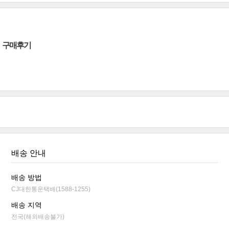
구매후기
배송 안내
배송 방법
CJ대한통운택배(1588-1255)
배송 지역
전국(해외배송불가)