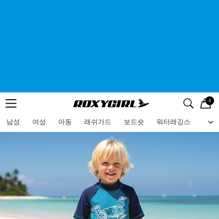
0
로고
메뉴
검색
메뉴
남성
여성
아동
래쉬가드
보드숏
워터레깅스
비치