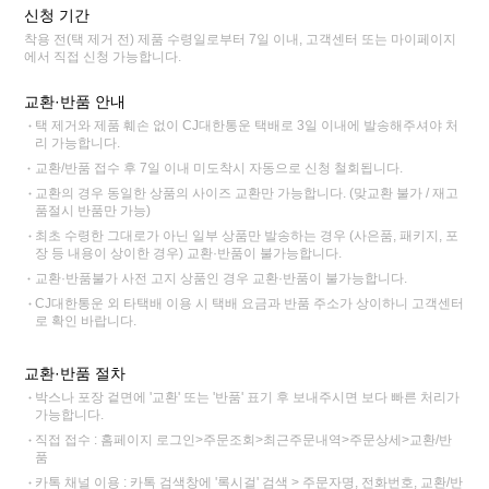
신청 기간
착용 전(택 제거 전) 제품 수령일로부터 7일 이내, 고객센터 또는 마이페이지
에서 직접 신청 가능합니다.
교환·반품 안내
택 제거와 제품 훼손 없이 CJ대한통운 택배로 3일 이내에 발송해주셔야 처
리 가능합니다.
교환/반품 접수 후 7일 이내 미도착시 자동으로 신청 철회됩니다.
교환의 경우 동일한 상품의 사이즈 교환만 가능합니다. (맞교환 불가 / 재고
품절시 반품만 가능)
최초 수령한 그대로가 아닌 일부 상품만 발송하는 경우 (사은품, 패키지, 포
장 등 내용이 상이한 경우) 교환·반품이 불가능합니다.
교환·반품불가 사전 고지 상품인 경우 교환·반품이 불가능합니다.
CJ대한통운 외 타택배 이용 시 택배 요금과 반품 주소가 상이하니 고객센터
로 확인 바랍니다.
교환·반품 절차
박스나 포장 겉면에 '교환' 또는 '반품' 표기 후 보내주시면 보다 빠른 처리가
가능합니다.
직접 접수 : 홈페이지 로그인>주문조회>최근주문내역>주문상세>교환/반
품
카톡 채널 이용 : 카톡 검색창에 '록시걸' 검색 > 주문자명, 전화번호, 교환/반