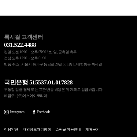
록시걸 고객센터
031.522.4488
평일 오전 10:00 ~ 오후 05:00 / 토, 일, 공휴일 휴무
점심 오후 12:00 ~ 오후 01:00
반품 주소 : 서울시 송파구 동남로 20길 53 1층 CJ대한통운 록시걸
국민은행 515537.01.017828
무통장 입금 결제 또는 교환/반품 비용은 위 계좌로 입금바랍니다.
예금주 : (주)에스에이코리아
Instargram
Facebook
이용약관
개인정보처리방침
쇼핑몰 이용안내
제휴문의