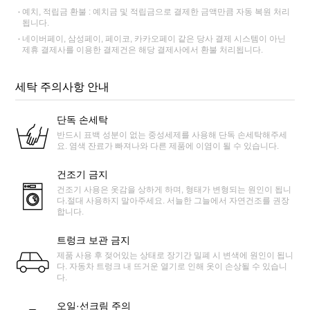
예치, 적립금 환불 : 예치금 및 적립금으로 결제한 금액만큼 자동 복원 처리
됩니다.
네이버페이, 삼성페이, 페이코, 카카오페이 같은 당사 결제 시스템이 아닌
제휴 결제사를 이용한 결제건은 해당 결제사에서 환불 처리됩니다.
세탁 주의사항 안내
단독 손세탁
반드시 표백 성분이 없는 중성세제를 사용해 단독 손세탁해주세
요. 염색 잔료가 빠져나와 다른 제품에 이염이 될 수 있습니다.
건조기 금지
건조기 사용은 옷감을 상하게 하며, 형태가 변형되는 원인이 됩니
다.절대 사용하지 말아주세요. 서늘한 그늘에서 자연건조를 권장
합니다.
트렁크 보관 금지
제품 사용 후 젖어있는 상태로 장기간 밀폐 시 변색에 원인이 됩니
다. 자동차 트렁크 내 뜨거운 열기로 인해 옷이 손상될 수 있습니
다.
오일·선크림 주의