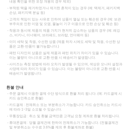
내용 확인을 위한 포장 개봉의 경우 제외)
부착된 택을 제거하였거나 제거한 흔적이 있는 경우 (예: 택제거, 패키지백
손상, 패키지백 분실 등)
고객의 책임이 있는 사유로 인하여 상품이 멸실 또는 훼손된 경우 (예: 보관
부주의로 인한 이염 및 오염, 물놀이 기구 이용으로 인한 손상 및 훼손 등)
착용과 동시에 제품의 제품 가치가 현저히 감소하는 상품의 경우 (예: 레깅
스, 비키니, 이너웨어, 브라패드, 브라탑, 언더웨어 등)
이미 세탁 및 착용, 수선한 상품 (제품 하자 시에도 세탁 및 착용, 수선한 상
품은 교환·반품이 불가능합니다.)
패턴 디자인의 상품은 실제 제품과 패턴 위치가 차이가 있을 수 있습니다.
이는 불량이 아니므로 교환·반품 시 배송비가 발생합니다.
사이즈는 측정 방법에 따라 오차가 발생될 수 있으며, 색상은 모니터 설정과
사양에 따라 차이가 있을 수 있습니다. 이는 불량이 아니므로 교환·반품 시
배송비가 발생됩니다.
환불 안내
주문 결제시 이용한 결제 수단 방식으로 환불 처리 됩니다. (예: 카드결제 시
카드 승인취소로 환불)
카드결제 : 전체취소 또는 부분취소가 가능합니다. 카드 승인취소는 카드사
에 따라 1~3일 소요될 수 있습니다.
무통장입금 : 취소 및 환불 금액만큼 고객님 요청 계좌로 환불 처리됩니다.
휴대폰결제 : 당월 결제건에 한하여 전체취소가 가능합니다. (전월결제건
및 부분취소는 수수료 3.6%를 제외 후 환불계좌로 환불)