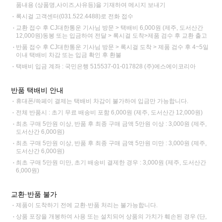
품내용 (상품명,사이즈,사유등)을 기재하여 메시지 보내기
록시걸 고객센터(031.522.4488)로 전화 접수
교환 접수 후 CJ대한통운 기사님 방문 > 택배비 6,000원 (제주, 도서산간
12,000원)동봉 또는 입금하여 전달 > 록시걸 도착>제품 검수 후 교환 출고
반품 접수 후 CJ대한통운 기사님 방문 > 록시걸 도착 > 제품 검수 후 4~5일
이내 택배비 차감 또는 입금 확인 후 환불
택배비 입금 계좌 : 국민은행 515537-01-017828 (주)에스에이코리아
반품 택배비 안내
휴대폰/쓱페이 결제는 택배비 차감이 불가하여 입금만 가능합니다.
전체 반품시 : 초기 무료 배송비 포함 6,000원 (제주, 도서산간 12,000원)
최초 구매 5만원 이상, 반품 후 최종 구매 금액 5만원 이상 : 3,000원 (제주,
도서산간 6,000원)
최초 구매 5만원 이상, 반품 후 최종 구매 금액 5만원 미만 : 3,000원 (제주,
도서산간 6,000원)
최초 구매 5만원 미만, 초기 배송비 결제한 경우 : 3,000원 (제주, 도서산간
6,000원)
교환·반품 불가
제품이 도착하기 전에 교환·반품 처리는 불가능합니다.
상품 포장을 개봉하여 사용 또는 설치되어 상품의 가치가 훼손된 경우 (단,