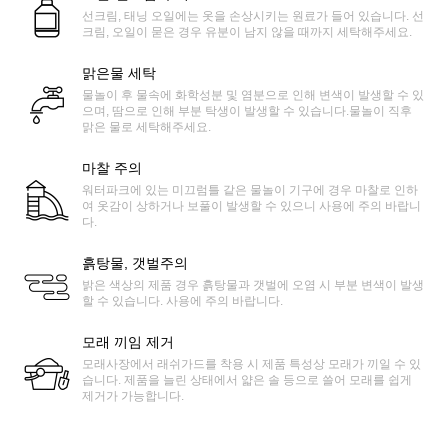
선크림, 태닝 오일에는 옷을 손상시키는 원료가 들어 있습니다. 선
크림, 오일이 묻은 경우 유분이 남지 않을 때까지 세탁해주세요.
맑은물 세탁
물놀이 후 물속에 화학성분 및 염분으로 인해 변색이 발생할 수 있
으며, 땀으로 인해 부분 탁생이 발생할 수 있습니다.물놀이 직후
맑은 물로 세탁해주세요.
마찰 주의
워터파크에 있는 미끄럼틀 같은 물놀이 기구에 경우 마찰로 인하
여 옷감이 상하거나 보풀이 발생할 수 있으니 사용에 주의 바랍니
다.
흙탕물, 갯벌주의
밝은 색상의 제품 경우 흙탕물과 갯벌에 오염 시 부분 변색이 발생
할 수 있습니다. 사용에 주의 바랍니다.
모래 끼임 제거
모래사장에서 래쉬가드를 착용 시 제품 특성상 모래가 끼일 수 있
습니다. 제품을 늘린 상태에서 얇은 솔 등으로 쓸어 모래를 쉽게
제거가 가능합니다.