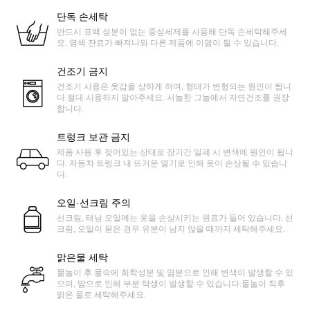
단독 손세탁
반드시 표백 성분이 없는 중성세제를 사용해 단독 손세탁해주세
요. 염색 잔료가 빠져나와 다른 제품에 이염이 될 수 있습니다.
건조기 금지
건조기 사용은 옷감을 상하게 하며, 형태가 변형되는 원인이 됩니
다.절대 사용하지 말아주세요. 서늘한 그늘에서 자연건조를 권장
합니다.
트렁크 보관 금지
제품 사용 후 젖어있는 상태로 장기간 밀폐 시 변색에 원인이 됩니
다. 자동차 트렁크 내 뜨거운 열기로 인해 옷이 손상될 수 있습니
다.
오일·선크림 주의
선크림, 태닝 오일에는 옷을 손상시키는 원료가 들어 있습니다. 선
크림, 오일이 묻은 경우 유분이 남지 않을 때까지 세탁해주세요.
맑은물 세탁
물놀이 후 물속에 화학성분 및 염분으로 인해 변색이 발생할 수 있
으며, 땀으로 인해 부분 탁생이 발생할 수 있습니다.물놀이 직후
맑은 물로 세탁해주세요.