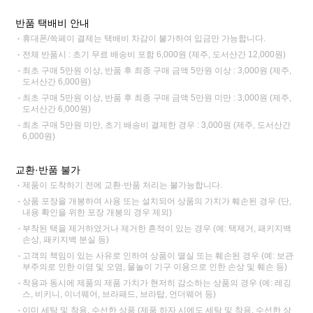
반품 택배비 안내
휴대폰/쓱페이 결제는 택배비 차감이 불가하여 입금만 가능합니다.
전체 반품시 : 초기 무료 배송비 포함 6,000원 (제주, 도서산간 12,000원)
최초 구매 5만원 이상, 반품 후 최종 구매 금액 5만원 이상 : 3,000원 (제주,
도서산간 6,000원)
최초 구매 5만원 이상, 반품 후 최종 구매 금액 5만원 미만 : 3,000원 (제주,
도서산간 6,000원)
최초 구매 5만원 미만, 초기 배송비 결제한 경우 : 3,000원 (제주, 도서산간
6,000원)
교환·반품 불가
제품이 도착하기 전에 교환·반품 처리는 불가능합니다.
상품 포장을 개봉하여 사용 또는 설치되어 상품의 가치가 훼손된 경우 (단,
내용 확인을 위한 포장 개봉의 경우 제외)
부착된 택을 제거하였거나 제거한 흔적이 있는 경우 (예: 택제거, 패키지백
손상, 패키지백 분실 등)
고객의 책임이 있는 사유로 인하여 상품이 멸실 또는 훼손된 경우 (예: 보관
부주의로 인한 이염 및 오염, 물놀이 기구 이용으로 인한 손상 및 훼손 등)
착용과 동시에 제품의 제품 가치가 현저히 감소하는 상품의 경우 (예: 레깅
스, 비키니, 이너웨어, 브라패드, 브라탑, 언더웨어 등)
이미 세탁 및 착용, 수선한 상품 (제품 하자 시에도 세탁 및 착용, 수선한 상