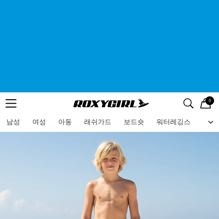
0
로고
메뉴
검색
메뉴
남성
여성
아동
래쉬가드
보드숏
워터레깅스
비치