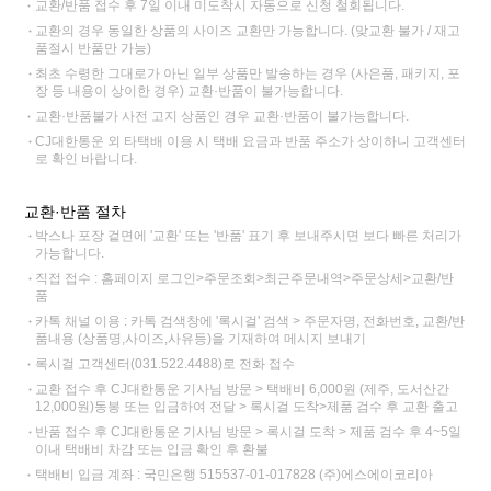
교환/반품 접수 후 7일 이내 미도착시 자동으로 신청 철회됩니다.
교환의 경우 동일한 상품의 사이즈 교환만 가능합니다. (맞교환 불가 / 재고
품절시 반품만 가능)
최초 수령한 그대로가 아닌 일부 상품만 발송하는 경우 (사은품, 패키지, 포
장 등 내용이 상이한 경우) 교환·반품이 불가능합니다.
교환·반품불가 사전 고지 상품인 경우 교환·반품이 불가능합니다.
CJ대한통운 외 타택배 이용 시 택배 요금과 반품 주소가 상이하니 고객센터
로 확인 바랍니다.
교환·반품 절차
박스나 포장 겉면에 '교환' 또는 '반품' 표기 후 보내주시면 보다 빠른 처리가
가능합니다.
직접 접수 : 홈페이지 로그인>주문조회>최근주문내역>주문상세>교환/반
품
카톡 채널 이용 : 카톡 검색창에 '록시걸' 검색 > 주문자명, 전화번호, 교환/반
품내용 (상품명,사이즈,사유등)을 기재하여 메시지 보내기
록시걸 고객센터(031.522.4488)로 전화 접수
교환 접수 후 CJ대한통운 기사님 방문 > 택배비 6,000원 (제주, 도서산간
12,000원)동봉 또는 입금하여 전달 > 록시걸 도착>제품 검수 후 교환 출고
반품 접수 후 CJ대한통운 기사님 방문 > 록시걸 도착 > 제품 검수 후 4~5일
이내 택배비 차감 또는 입금 확인 후 환불
택배비 입금 계좌 : 국민은행 515537-01-017828 (주)에스에이코리아