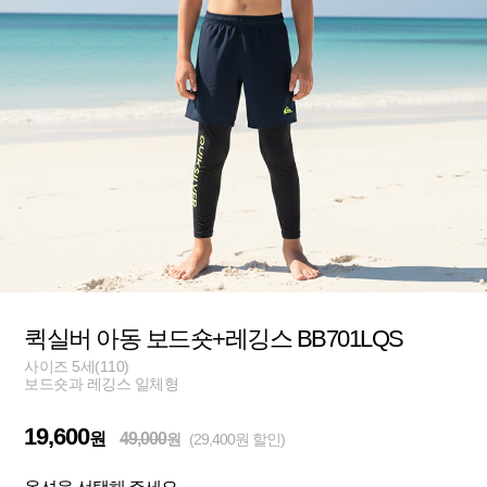
퀵실버 아동 보드숏+레깅스 BB701LQS
사이즈 5세(110)
보드숏과 레깅스 일체형
19,600
원
49,000
원
(29,400원 할인)