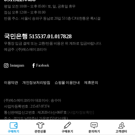
평일 오전 10:00 ~ 오후 05:00 / 토, 일, 공휴일 휴무
점심 오후 12:00 ~ 오후 01:00
반품 주소 : 서울시 송파구 동남로 20길 53 1층 CJ대한통운 록시걸
국민은행 515537.01.017828
무통장 입금 결제 또는 교환/반품 비용은 위 계좌로 입금바랍니다.
예금주 : (주)에스에이코리아
Instargram
Facebook
이용약관
개인정보처리방침
쇼핑몰 이용안내
제휴문의
(주)에스에이코리아 대표이사 : 송수아
사업자등록번호 : 215-87-97374
통신판매업신고번호 : 제2020-다산-0607호
[사업자정보확인]
주소 : 경기도 남양주시 가운로153 (다산동)
반품주소 : 서울시 송파구 동남로20길 53 1층 CJ대한통운 록시걸
고객센터 : 031.522.4488
구매하기
관련상품
상품후기
문의하기
고객센터