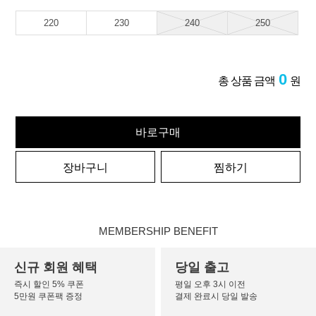
220
230
240
250
0
총 상품 금액
원
바로구매
장바구니
찜하기
MEMBERSHIP BENEFIT
신규 회원 혜택
당일 출고
즉시 할인 5% 쿠폰
평일 오후 3시 이전
5만원 쿠폰팩 증정
결제 완료시 당일 발송