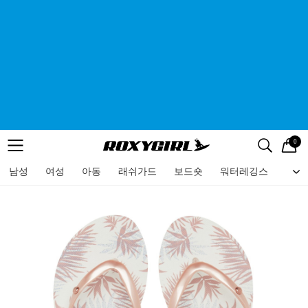
0
로고
메뉴
검색
메뉴
남성
여성
아동
래쉬가드
보드숏
워터레깅스
비치