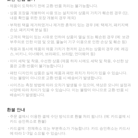
제품이 도착하기 전에 교환·반품 처리는 불가능합니다.
상품 포장을 개봉하여 사용 또는 설치되어 상품의 가치가 훼손된 경우 (단,
내용 확인을 위한 포장 개봉의 경우 제외)
부착된 택을 제거하였거나 제거한 흔적이 있는 경우 (예: 택제거, 패키지백
손상, 패키지백 분실 등)
고객의 책임이 있는 사유로 인하여 상품이 멸실 또는 훼손된 경우 (예: 보관
부주의로 인한 이염 및 오염, 물놀이 기구 이용으로 인한 손상 및 훼손 등)
착용과 동시에 제품의 제품 가치가 현저히 감소하는 상품의 경우 (예: 레깅
스, 비키니, 이너웨어, 브라패드, 브라탑, 언더웨어 등)
이미 세탁 및 착용, 수선한 상품 (제품 하자 시에도 세탁 및 착용, 수선한 상
품은 교환·반품이 불가능합니다.)
패턴 디자인의 상품은 실제 제품과 패턴 위치가 차이가 있을 수 있습니다.
이는 불량이 아니므로 교환·반품 시 배송비가 발생합니다.
사이즈는 측정 방법에 따라 오차가 발생될 수 있으며, 색상은 모니터 설정과
사양에 따라 차이가 있을 수 있습니다. 이는 불량이 아니므로 교환·반품 시
배송비가 발생됩니다.
환불 안내
주문 결제시 이용한 결제 수단 방식으로 환불 처리 됩니다. (예: 카드결제 시
카드 승인취소로 환불)
카드결제 : 전체취소 또는 부분취소가 가능합니다. 카드 승인취소는 카드사
에 따라 1~3일 소요될 수 있습니다.