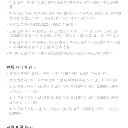
직접 접수 : 홈페이지 로그인>주문조회>최근주문내역>주문상세>교환/반
품
카톡 채널 이용 : 카톡 검색창에 '록시걸' 검색 > 주문자명, 전화번호, 교환/반
품내용 (상품명,사이즈,사유등)을 기재하여 메시지 보내기
록시걸 고객센터(031.522.4488)로 전화 접수
교환 접수 후 CJ대한통운 기사님 방문 > 택배비 6,000원 (제주, 도서산간
12,000원)동봉 또는 입금하여 전달 > 록시걸 도착>제품 검수 후 교환 출고
반품 접수 후 CJ대한통운 기사님 방문 > 록시걸 도착 > 제품 검수 후 4~5일
이내 택배비 차감 또는 입금 확인 후 환불
택배비 입금 계좌 : 국민은행 515537-01-017828 (주)에스에이코리아
반품 택배비 안내
휴대폰/쓱페이 결제는 택배비 차감이 불가하여 입금만 가능합니다.
전체 반품시 : 초기 무료 배송비 포함 6,000원 (제주, 도서산간 12,000원)
최초 구매 5만원 이상, 반품 후 최종 구매 금액 5만원 이상 : 3,000원 (제주,
도서산간 6,000원)
최초 구매 5만원 이상, 반품 후 최종 구매 금액 5만원 미만 : 3,000원 (제주,
도서산간 6,000원)
최초 구매 5만원 미만, 초기 배송비 결제한 경우 : 3,000원 (제주, 도서산간
6,000원)
교환·반품 불가