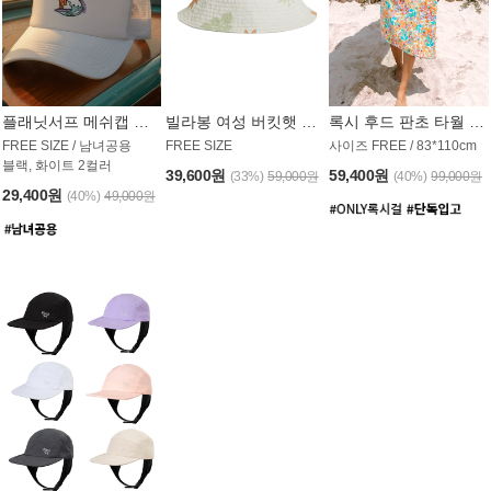
플래닛서프 메쉬캡 모자 UAC008PS
빌라봉 여성 버킷햇 AC1971MBB
록시 후드 판초 타월 AT1765WRX
FREE SIZE / 남녀공용
FREE SIZE
사이즈 FREE / 83*110cm
블랙, 화이트 2컬러
39,600원
59,400원
(33%)
59,000원
(40%)
99,000원
29,400원
(40%)
49,000원