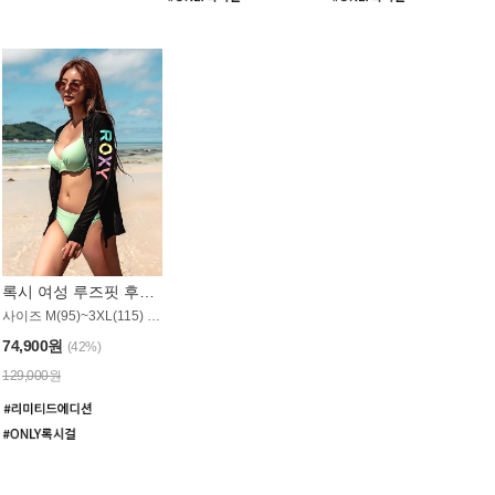
록시 여성 루즈핏 후드 래쉬가드 WT900BRX
사이즈 M(95)~3XL(115) / 롱기장 타입
74,900원
(42%)
129,000원