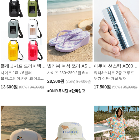
플래닛서프 드라이백 UAB009PS
빌라봉 여성 쪼리 AS1862PBB
아쿠아 선스틱 AE008MG
사이즈 10L / 6컬러
사이즈 230~250 / 굽 6cm
워터&스웨트 2중 프루프 / SPF 50+
블랙,그레이,카키,화이트,옐로우,핑크
뚜껑 상단 거울 탑재
29,300원
(25%)
39,000원
13,600원
17,500원
(60%)
34,000원
(50%)
35,000원