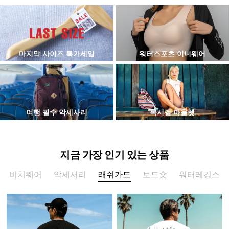
마지막 사이즈 특가세일
워터스포츠 이너웨어
여행 필수 악세사리
록시걸 아울렛
지금 가장 인기 있는 상품
비치웨어
악세서리
래쉬가드
보드숏
워터레깅스