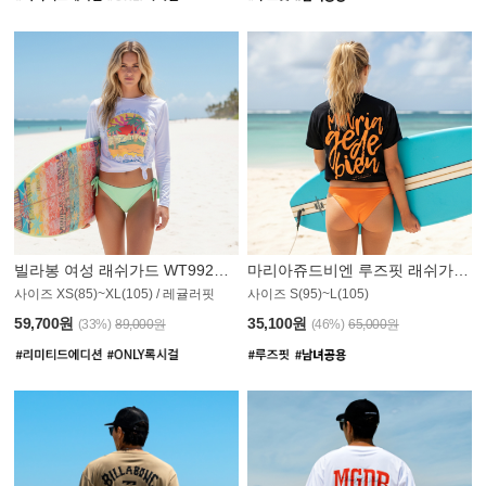
빌라봉 여성 래쉬가드 WT992WBB
마리아쥬드비엔 루즈핏 래쉬가드 JWT013O
사이즈 XS(85)~XL(105) / 레귤러핏
사이즈 S(95)~L(105)
011PS
59,700원
35,100원
(33%)
89,000원
(46%)
65,000원