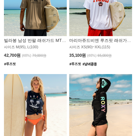
빌라봉 남성 반팔 래쉬가드 MT1082GBB
마리아쥬드비엔 루즈핏 래쉬가드 JMT005W
사이즈 M(95), L(100)
사이즈 XS(90)~XXL(115)
42,700원
35,100원
(46%)
79,000원
(46%)
65,000원
N