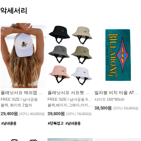
악세서리
플래닛서프 메쉬캡 모자 UAC009PS
플래닛서프 서프햇 모자 UAC002PS
빌라봉 비치 타올 AT1768PBB
FREE SIZE / 남녀공용
FREE SIZE / 남녀공용 6컬러
사이즈 160*80cm
블랙, 화이트 2컬러
블랙,베이지,그레이,카키,핑크,화이트
38,500원
(30%)
55,000원
29,400원
39,600원
(40%)
49,000원
(48%)
76,000원