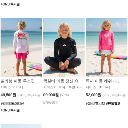
빌라봉 아동 루즈핏 래쉬가드 BT804WBB
퀵실버 아동 전신 슈트 (3/2mm) BS023KQS
록시 아동 래쉬가드 GT815MRX
사이즈 8~16세
사이즈 8~16세 / 후면 지퍼
사이즈 10~16세
49,500원
69,900원
52,000원
(34%)
75,000원
(61%)
(20%)
65,000원
179,000원