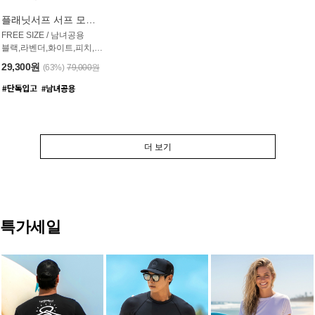
플래닛서프 서프 모자 UAC007PS
FREE SIZE / 남녀공용
블랙,라벤더,화이트,피치,그레이,오트밀 6컬러
29,300원
(63%)
79,000원
더 보기
특가세일