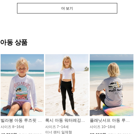
더 보기
아동 상품
빌라봉 아동 루즈핏 래쉬가드 GT813WBB
록시 아동 워터레깅스 GB672BRX
플래닛서프 아동 루즈핏 래쉬가드 UBT009GPS
사이즈 8~16세
사이즈 7~14세
사이즈 10~18세
이너 팬티 일체형