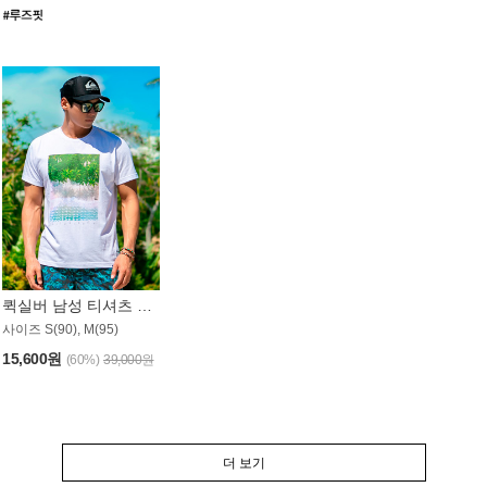
퀵실버 남성 티셔츠 MST357WQS
사이즈 S(90), M(95)
15,600원
(60%)
39,000원
더 보기