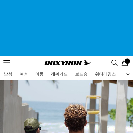
0
로고
메뉴
검색
메뉴
남성
여성
아동
래쉬가드
보드숏
워터레깅스
비치