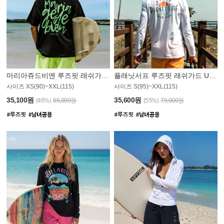
마리아쥬드비엔 루즈핏 래쉬가드 JMT004B
플래닛서프 루즈핏 래쉬가드 UMT008WPS
사이즈 XS(90)~XXL(115)
사이즈 S(95)~XXL(115)
35,100원
35,600원
(46%)
65,000원
(55%)
79,000원