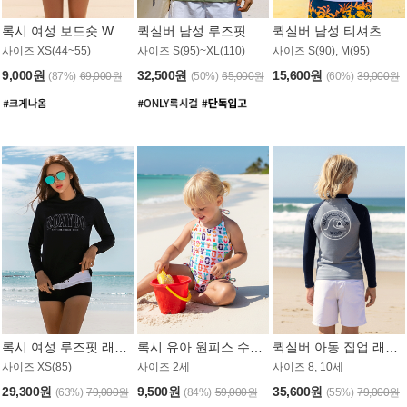
록시 여성 보드숏 WB791PRX
퀵실버 남성 루즈핏 래쉬가드 MT1072GQS
퀵실버 남성 티셔츠 MST356WQS
사이즈 XS(44~55)
사이즈 S(95)~XL(110)
사이즈 S(90), M(95)
9,000원
32,500원
15,600원
(87%)
69,000원
(50%)
65,000원
(60%)
39,000원
록시 여성 루즈핏 래쉬가드 WT909BRX
록시 유아 원피스 수영복 B588W
퀵실버 아동 집업 래쉬가드 BT682LQS
사이즈 XS(85)
사이즈 2세
사이즈 8, 10세
29,300원
9,500원
35,600원
(63%)
79,000원
(84%)
59,000원
(55%)
79,000원