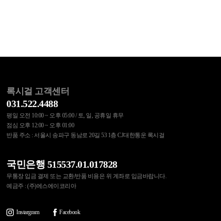
록시걸 고객센터
031.522.4488
평일 오전 10:00 ~ 오후 05:00 / 토, 일, 공휴일 휴무
점심 오후 12:00 ~ 오후 01:00
반품 주소 : 서울시 송파구 동남로 20길 53 1층 CJ대한통운 록시걸
국민은행 515537.01.017828
무통장 입금 결제 또는 교환/반품 비용은 위 계좌로 입금바랍니다.
예금주 : (주)에스에이코리아
Instargram
Facebook