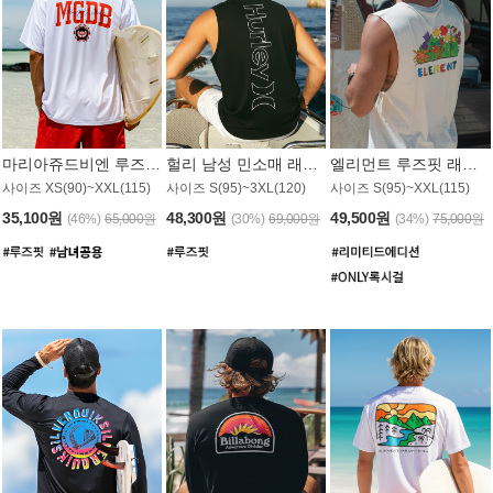
마리아쥬드비엔 루즈핏 래쉬가드 JMT005W
헐리 남성 민소매 래쉬가드 MT1155BHL
엘리먼트 루즈핏 래쉬가드 MT1114WEM
사이즈 XS(90)~XXL(115)
사이즈 S(95)~3XL(120)
사이즈 S(95)~XXL(115)
35,100원
48,300원
49,500원
(46%)
65,000원
(30%)
69,000원
(34%)
75,000원