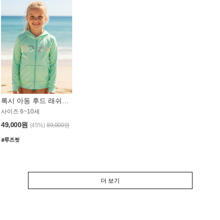
록시 아동 후드 래쉬가드 GT764MRX
사이즈 6~10세
49,000원
(45%)
89,000원
더 보기