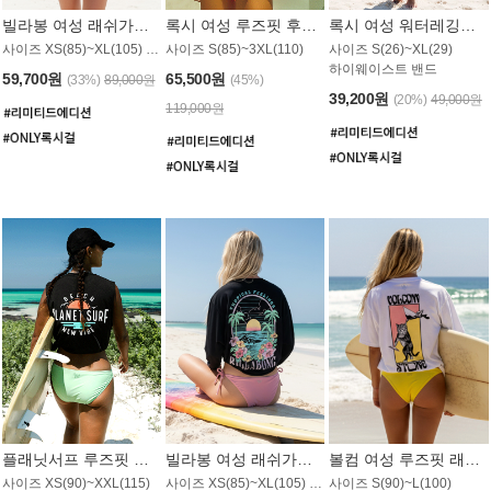
빌라봉 여성 래쉬가드 WT992WBB
록시 여성 루즈핏 후드 래쉬가드 WT556BRX
록시 여성 워터레깅스 WB1016BRX
사이즈 XS(85)~XL(105) / 레귤러핏
사이즈 S(85)~3XL(110)
사이즈 S(26)~XL(29)
하이웨이스트 밴드
59,700원
65,500원
(33%)
89,000원
(45%)
39,200원
(20%)
49,000원
119,000원
플래닛서프 루즈핏 래쉬가드 UWT044BPS
빌라봉 여성 래쉬가드 WT988BBB
볼컴 여성 루즈핏 래쉬가드 MT1005VC
사이즈 XS(90)~XXL(115)
사이즈 XS(85)~XL(105) / 오버핏
사이즈 S(90)~L(100)