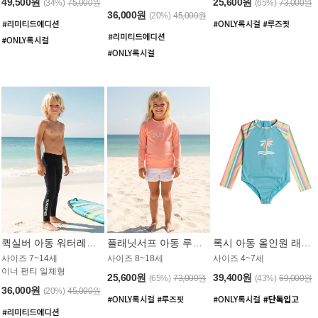
49,500원
25,600원
(34%)
75,000원
(65%)
73,000원
36,000원
(20%)
45,000원
퀵실버 아동 워터레깅스 BB776BQS
플래닛서프 아동 루즈핏 래쉬가드 UGT012CPS
록시 아동 올인원 래쉬가드 GT811BRX
사이즈 7~14세
사이즈 8~18세
사이즈 4~7세
이너 팬티 일체형
25,600원
39,400원
(65%)
73,000원
(43%)
69,000원
36,000원
(20%)
45,000원