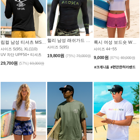
헐리 남성 래쉬가드 MT521CHL
립컬 남성 티셔츠 MST445BRC
록시 여성 보드숏 WB773KRX
사이즈 S(95)
사이즈 S(95), XL(110)
사이즈 44~55
UV 차단 UPF50+ 티셔츠
19,800원
(75%)
79,000원
9,000원
(87%)
69,000원
29,700원
(57%)
69,000원