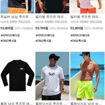
퀵실버 남성 루즈핏 래쉬가드 MT1017BQS
빌라봉 루즈핏 래쉬가드 MT1129BBB
빌라봉 루즈핏 래쉬가드 MT1135WBB
사이즈 S(95)~XXL(115)
사이즈 XS(90)~XXL(115)
사이즈 XS(90)~XXL(115)
53,800원
59,700원
53,800원
(32%)
79,000원
(33%)
89,000원
(32%)
79,000원
볼컴 남성 루즈핏 래쉬가드 MT1008BVC
플래닛서프 루즈핏 래쉬가드 UMT026WPS
플래닛서프 남성 보드숏 UMB002GPS