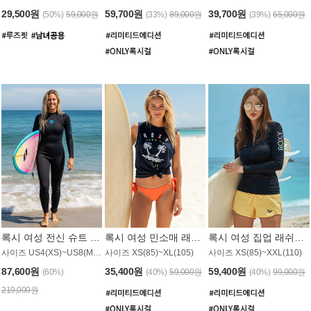
29,500원
59,700원
39,700원
(50%)
59,000원
(33%)
89,000원
(39%)
65,000원
록시 여성 전신 슈트 (4/3mm) WS221KRX
록시 여성 민소매 래쉬가드 WT907BRX
록시 여성 집업 래쉬가드 WT868BRX
사이즈 US4(XS)~US8(M) / 후면 지퍼
사이즈 XS(85)~XL(105)
사이즈 XS(85)~XXL(110)
87,600원
35,400원
59,400원
(60%)
(40%)
59,000원
(40%)
99,000원
219,000원