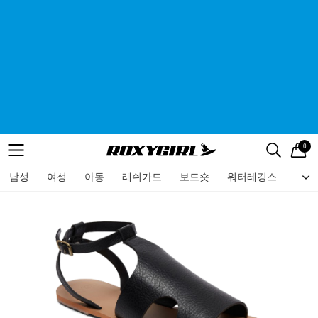
0
로고
메뉴
검색
메뉴
남성
여성
아동
래쉬가드
보드숏
워터레깅스
비치