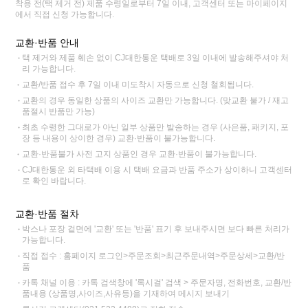
착용 전(택 제거 전) 제품 수령일로부터 7일 이내, 고객센터 또는 마이페이지
에서 직접 신청 가능합니다.
교환·반품 안내
택 제거와 제품 훼손 없이 CJ대한통운 택배로 3일 이내에 발송해주셔야 처
리 가능합니다.
교환/반품 접수 후 7일 이내 미도착시 자동으로 신청 철회됩니다.
교환의 경우 동일한 상품의 사이즈 교환만 가능합니다. (맞교환 불가 / 재고
품절시 반품만 가능)
최초 수령한 그대로가 아닌 일부 상품만 발송하는 경우 (사은품, 패키지, 포
장 등 내용이 상이한 경우) 교환·반품이 불가능합니다.
교환·반품불가 사전 고지 상품인 경우 교환·반품이 불가능합니다.
CJ대한통운 외 타택배 이용 시 택배 요금과 반품 주소가 상이하니 고객센터
로 확인 바랍니다.
교환·반품 절차
박스나 포장 겉면에 '교환' 또는 '반품' 표기 후 보내주시면 보다 빠른 처리가
가능합니다.
직접 접수 : 홈페이지 로그인>주문조회>최근주문내역>주문상세>교환/반
품
카톡 채널 이용 : 카톡 검색창에 '록시걸' 검색 > 주문자명, 전화번호, 교환/반
품내용 (상품명,사이즈,사유등)을 기재하여 메시지 보내기