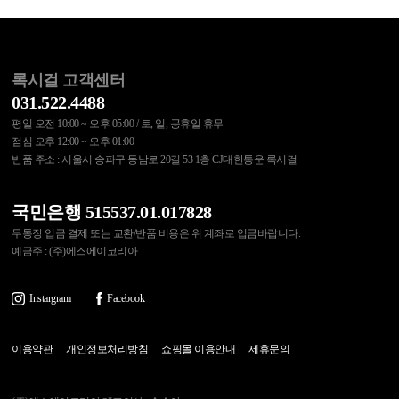
록시걸 고객센터
031.522.4488
평일 오전 10:00 ~ 오후 05:00 / 토, 일, 공휴일 휴무
점심 오후 12:00 ~ 오후 01:00
반품 주소 : 서울시 송파구 동남로 20길 53 1층 CJ대한통운 록시걸
국민은행 515537.01.017828
무통장 입금 결제 또는 교환/반품 비용은 위 계좌로 입금바랍니다.
예금주 : (주)에스에이코리아
Instargram
Facebook
이용약관
개인정보처리방침
쇼핑몰 이용안내
제휴문의