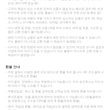
손상, 패키지백 분실 등)
고객의 책임이 있는 사유로 인하여 상품이 멸실 또는 훼손된 경우 (예: 보관
부주의로 인한 이염 및 오염, 물놀이 기구 이용으로 인한 손상 및 훼손 등)
착용과 동시에 제품의 제품 가치가 현저히 감소하는 상품의 경우 (예: 레깅
스, 비키니, 이너웨어, 브라패드, 브라탑, 언더웨어 등)
이미 세탁 및 착용, 수선한 상품 (제품 하자 시에도 세탁 및 착용, 수선한 상
품은 교환·반품이 불가능합니다.)
패턴 디자인의 상품은 실제 제품과 패턴 위치가 차이가 있을 수 있습니다.
이는 불량이 아니므로 교환·반품 시 배송비가 발생합니다.
사이즈는 측정 방법에 따라 오차가 발생될 수 있으며, 색상은 모니터 설정과
사양에 따라 차이가 있을 수 있습니다. 이는 불량이 아니므로 교환·반품 시
배송비가 발생됩니다.
환불 안내
주문 결제시 이용한 결제 수단 방식으로 환불 처리 됩니다. (예: 카드결제 시
카드 승인취소로 환불)
카드결제 : 전체취소 또는 부분취소가 가능합니다. 카드 승인취소는 카드사
에 따라 1~3일 소요될 수 있습니다.
무통장입금 : 취소 및 환불 금액만큼 고객님 요청 계좌로 환불 처리됩니다.
휴대폰결제 : 당월 결제건에 한하여 전체취소가 가능합니다. (전월결제건
및 부분취소는 수수료 3.6%를 제외 후 환불계좌로 환불)
예치, 적립금 환불 : 예치금 및 적립금으로 결제한 금액만큼 자동 복원 처리