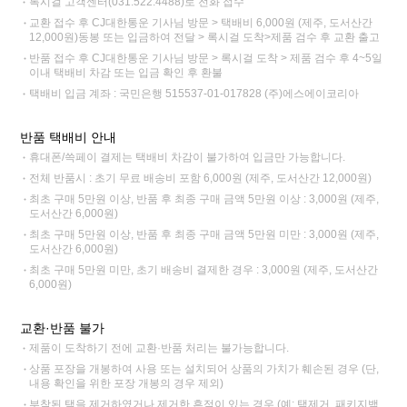
록시걸 고객센터(031.522.4488)로 전화 접수
교환 접수 후 CJ대한통운 기사님 방문 > 택배비 6,000원 (제주, 도서산간
12,000원)동봉 또는 입금하여 전달 > 록시걸 도착>제품 검수 후 교환 출고
반품 접수 후 CJ대한통운 기사님 방문 > 록시걸 도착 > 제품 검수 후 4~5일
이내 택배비 차감 또는 입금 확인 후 환불
택배비 입금 계좌 : 국민은행 515537-01-017828 (주)에스에이코리아
반품 택배비 안내
휴대폰/쓱페이 결제는 택배비 차감이 불가하여 입금만 가능합니다.
전체 반품시 : 초기 무료 배송비 포함 6,000원 (제주, 도서산간 12,000원)
최초 구매 5만원 이상, 반품 후 최종 구매 금액 5만원 이상 : 3,000원 (제주,
도서산간 6,000원)
최초 구매 5만원 이상, 반품 후 최종 구매 금액 5만원 미만 : 3,000원 (제주,
도서산간 6,000원)
최초 구매 5만원 미만, 초기 배송비 결제한 경우 : 3,000원 (제주, 도서산간
6,000원)
교환·반품 불가
제품이 도착하기 전에 교환·반품 처리는 불가능합니다.
상품 포장을 개봉하여 사용 또는 설치되어 상품의 가치가 훼손된 경우 (단,
내용 확인을 위한 포장 개봉의 경우 제외)
부착된 택을 제거하였거나 제거한 흔적이 있는 경우 (예: 택제거, 패키지백