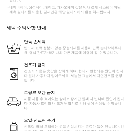
됩니다.
네이버페이, 삼성페이, 페이코, 카카오페이 같은 당사 결제 시스템이 아닌
제휴 결제사를 이용한 결제건은 해당 결제사에서 환불 처리됩니다.
세탁 주의사항 안내
단독 손세탁
반드시 표백 성분이 없는 중성세제를 사용해 단독 손세탁해주세
요. 염색 잔료가 빠져나와 다른 제품에 이염이 될 수 있습니다.
건조기 금지
건조기 사용은 옷감을 상하게 하며, 형태가 변형되는 원인이 됩니
다.절대 사용하지 말아주세요. 서늘한 그늘에서 자연건조를 권장
합니다.
트렁크 보관 금지
제품 사용 후 젖어있는 상태로 장기간 밀폐 시 변색에 원인이 됩니
다. 자동차 트렁크 내 뜨거운 열기로 인해 옷이 손상될 수 있습니
다.
오일·선크림 주의
선크림, 태닝 오일에는 옷을 손상시키는 원료가 들어 있습니다. 선