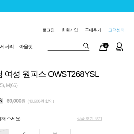
로그인
회원가입
구매후기
고객센터
마이
장바
악세서리
아울렛
0
페이
구니
 여성 원피스 OWST268YSL
), M(66)
원
69,000
원
(49,600원 할인)
상품 후기 보기
해 주세요.