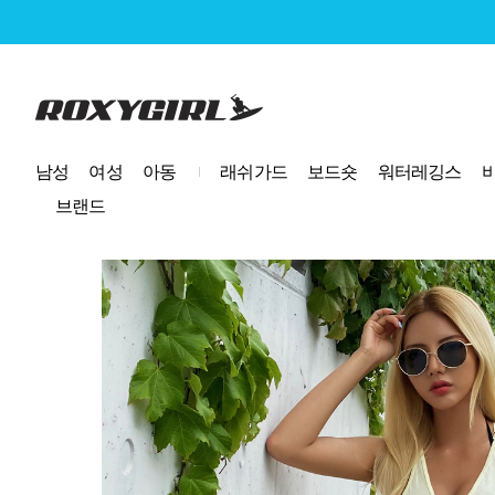
로고
남성
여성
아동
래쉬가드
보드숏
워터레깅스
브랜드