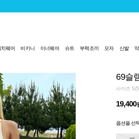
비치웨어
비키니
이너웨어
슈트
부력조끼
모자
신발
69슬램
사이즈 S(55
19,400
옵션을 선택