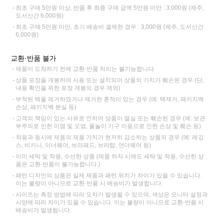
최초 구매 5만원 이상, 반품 후 최종 구매 금액 5만원 미만 : 3,000원 (제주,
도서산간 6,000원)
최초 구매 5만원 미만, 초기 배송비 결제한 경우 : 3,000원 (제주, 도서산간
6,000원)
교환·반품 불가
제품이 도착하기 전에 교환·반품 처리는 불가능합니다.
상품 포장을 개봉하여 사용 또는 설치되어 상품의 가치가 훼손된 경우 (단,
내용 확인을 위한 포장 개봉의 경우 제외)
부착된 택을 제거하였거나 제거한 흔적이 있는 경우 (예: 택제거, 패키지백
손상, 패키지백 분실 등)
고객의 책임이 있는 사유로 인하여 상품이 멸실 또는 훼손된 경우 (예: 보관
부주의로 인한 이염 및 오염, 물놀이 기구 이용으로 인한 손상 및 훼손 등)
착용과 동시에 제품의 제품 가치가 현저히 감소하는 상품의 경우 (예: 레깅
스, 비키니, 이너웨어, 브라패드, 브라탑, 언더웨어 등)
이미 세탁 및 착용, 수선한 상품 (제품 하자 시에도 세탁 및 착용, 수선한 상
품은 교환·반품이 불가능합니다.)
패턴 디자인의 상품은 실제 제품과 패턴 위치가 차이가 있을 수 있습니다.
이는 불량이 아니므로 교환·반품 시 배송비가 발생합니다.
사이즈는 측정 방법에 따라 오차가 발생될 수 있으며, 색상은 모니터 설정과
사양에 따라 차이가 있을 수 있습니다. 이는 불량이 아니므로 교환·반품 시
배송비가 발생됩니다.