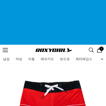
0
로고
메뉴
검색
메뉴
남성
여성
아동
래쉬가드
보드숏
워터레깅스
비치