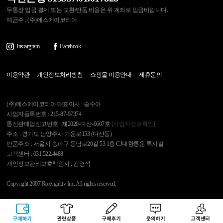
무통장 입금 결제 또는 교환/반품 비용은 위 계좌로 입금바랍니다.
예금주 : (주)에스에이코리아
Instargram
Facebook
이용약관
개인정보처리방침
쇼핑몰 이용안내
제휴문의
(주)에스에이코리아 대표이사 : 송수아
사업자등록번호 : 215-87-97374
통신판매업신고번호 : 제2020-다산-0607호
[사업자정보확인]
주소 : 경기도 남양주시 가운로153 (다산동)
반품주소 : 서울시 송파구 동남로20길 53 1층 CJ대한통운 록시걸
고객센터 : 031.522.4488
개인정보관리보호책임자 : 김영석
Copyright 2007 Roxygirl.tv Inc. All rights reserved.
록시걸
PC Ver
구매하기
관련상품
상품후기
문의하기
고객센터