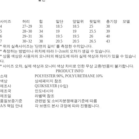
사이즈
허리
힙
밑단
앞밑위
뒷밑위
총기장
모델
4
27~29
31
18.5
18.5
25
38
5
28~30
34
19
19
25.5
39
6
29~31
36
19.5
19.5
26
40
7
30~32
38
20.5
20.5
26.5
43
* 위의 실측사이즈는 '단면의 길이' 를 측정한 수치입니다.
* 측정하는 방법이나 위치에 따라 1~2cm의 오차가 생길 수 있습니다.
* 상품 색상은 사용자의 모니터의 해상도에 따라 실제 색상과 차이가 있을 수 있습니
다.
* 사이즈 오차, 실제 색상과 모니터 색상 차이로 인한 무상 교환/반품이 불가합니다.
PRODUCT INFO
소재
POLYESTER 90%, POLYURETHANE 10%
색상
상세페이지 참조
제조사
QUIKSILVER (수입)
제조국
인도네시아
제조일
라벨택 참조
품질보증기준
관련법 및 소비자분쟁해결기준에 따름
A/S 책임 안내
각 브랜드 본사 규정에 따라 진행됩니다.