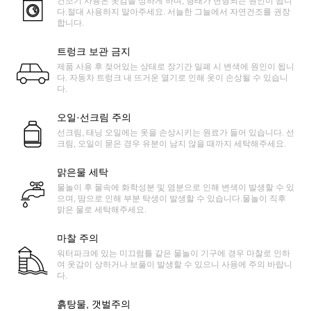
건조기 사용은 옷감을 상하게 하며, 형태가 변형되는 원인이 됩니
다.절대 사용하지 말아주세요. 서늘한 그늘에서 자연건조를 권장
합니다.
트렁크 보관 금지
제품 사용 후 젖어있는 상태로 장기간 밀폐 시 변색에 원인이 됩니
다. 자동차 트렁크 내 뜨거운 열기로 인해 옷이 손상될 수 있습니
다.
오일·선크림 주의
선크림, 태닝 오일에는 옷을 손상시키는 원료가 들어 있습니다. 선
크림, 오일이 묻은 경우 유분이 남지 않을 때까지 세탁해주세요.
맑은물 세탁
물놀이 후 물속에 화학성분 및 염분으로 인해 변색이 발생할 수 있
으며, 땀으로 인해 부분 탁생이 발생할 수 있습니다.물놀이 직후
맑은 물로 세탁해주세요.
마찰 주의
워터파크에 있는 미끄럼틀 같은 물놀이 기구에 경우 마찰로 인하
여 옷감이 상하거나 보풀이 발생할 수 있으니 사용에 주의 바랍니
다.
흙탕물, 갯벌주의