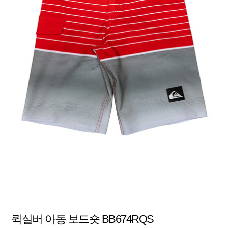
퀵실버 아동 보드숏 BB674RQS