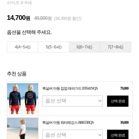
사이즈 4~5세
14,700
원
49,000
원
(34,300원 할인)
옵션을 선택해 주세요.
4(4~5세)
5(5~6세)
6(6~7세)
7(7~8세)
추천 상품
퀵실버 아동 집업 래쉬가드 BT641NQS
79,000
선택 완료
퀵실버 아동 워터레깅스 BB655BQS
39,000
선택 완료