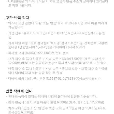
CJ대한통운 외 타택배 이용 시 택배 요금과 반품 주소가 상이하니 고객센터
로 확인 바랍니다.
교환·반품 절차
박스나 포장 겉면에 '교환' 또는 '반품' 표기 후 보내주시면 보다 빠른 처리가
가능합니다.
직접 접수 : 홈페이지 로그인>주문조회>최근주문내역>주문상세>교환/반
품
카톡 채널 이용 : 카톡 검색창에 '록시걸' 검색 > 주문자명, 전화번호, 교환/반
품내용 (상품명,사이즈,사유등)을 기재하여 메시지 보내기
록시걸 고객센터(031.522.4488)로 전화 접수
교환 접수 후 CJ대한통운 기사님 방문 > 택배비 6,000원 (제주, 도서산간
12,000원)동봉 또는 입금하여 전달 > 록시걸 도착>제품 검수 후 교환 출고
반품 접수 후 CJ대한통운 기사님 방문 > 록시걸 도착 > 제품 검수 후 4~5일
이내 택배비 차감 또는 입금 확인 후 환불
택배비 입금 계좌 : 국민은행 515537-01-017828 (주)에스에이코리아
반품 택배비 안내
휴대폰/쓱페이 결제는 택배비 차감이 불가하여 입금만 가능합니다.
전체 반품시 : 초기 무료 배송비 포함 6,000원 (제주, 도서산간 12,000원)
최초 구매 5만원 이상, 반품 후 최종 구매 금액 5만원 이상 : 3,000원 (제주,
도서산간 6,000원)