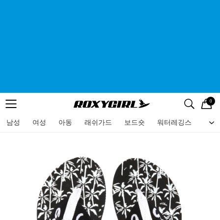
0
로고
메뉴
검색
메뉴
남성
여성
아동
래쉬가드
보드숏
워터레깅스
비치