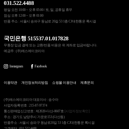
031.522.4488
평일 오전 10:00 ~ 오후 05:00 / 토, 일, 공휴일 휴무
점심 오후 12:00 ~ 오후 01:00
반품 주소 : 서울시 송파구 동남로 20길 53 1층 CJ대한통운 록시걸
국민은행 515537.01.017828
무통장 입금 결제 또는 교환/반품 비용은 위 계좌로 입금바랍니다.
예금주 : (주)에스에이코리아
Instargram
Facebook
이용약관
개인정보처리방침
쇼핑몰 이용안내
제휴문의
(주)에스에이코리아 대표이사 : 송수아
사업자등록번호 : 215-87-97374
통신판매업신고번호 : 제2020-다산-0607호
[사업자정보확인]
주소 : 경기도 남양주시 가운로153 (다산동)
반품주소 : 서울시 송파구 동남로20길 53 1층 CJ대한통운 록시걸
고객센터 : 031.522.4488