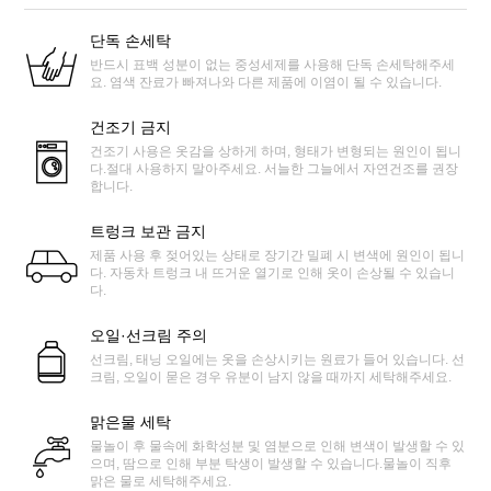
단독 손세탁
반드시 표백 성분이 없는 중성세제를 사용해 단독 손세탁해주세
요. 염색 잔료가 빠져나와 다른 제품에 이염이 될 수 있습니다.
건조기 금지
건조기 사용은 옷감을 상하게 하며, 형태가 변형되는 원인이 됩니
다.절대 사용하지 말아주세요. 서늘한 그늘에서 자연건조를 권장
합니다.
트렁크 보관 금지
제품 사용 후 젖어있는 상태로 장기간 밀폐 시 변색에 원인이 됩니
다. 자동차 트렁크 내 뜨거운 열기로 인해 옷이 손상될 수 있습니
다.
오일·선크림 주의
선크림, 태닝 오일에는 옷을 손상시키는 원료가 들어 있습니다. 선
크림, 오일이 묻은 경우 유분이 남지 않을 때까지 세탁해주세요.
맑은물 세탁
물놀이 후 물속에 화학성분 및 염분으로 인해 변색이 발생할 수 있
으며, 땀으로 인해 부분 탁생이 발생할 수 있습니다.물놀이 직후
맑은 물로 세탁해주세요.