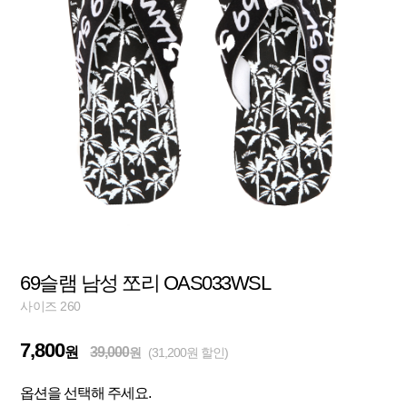
69슬램 남성 쪼리 OAS033WSL
사이즈 260
7,800
원
39,000
원
(31,200원 할인)
옵션을 선택해 주세요.