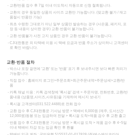
교환/반품 접수 후 7일 이내 미도착시 자동으로 신청 철회됩니다.
교환의 경우 동일한 상품의 사이즈 교환만 가능합니다. (맞교환 불가 / 재고
품절시 반품만 가능)
최초 수령한 그대로가 아닌 일부 상품만 발송하는 경우 (사은품, 패키지, 포
장 등 내용이 상이한 경우) 교환·반품이 불가능합니다.
교환·반품불가 사전 고지 상품인 경우 교환·반품이 불가능합니다.
CJ대한통운 외 타택배 이용 시 택배 요금과 반품 주소가 상이하니 고객센터
로 확인 바랍니다.
교환·반품 절차
박스나 포장 겉면에 '교환' 또는 '반품' 표기 후 보내주시면 보다 빠른 처리가
가능합니다.
직접 접수 : 홈페이지 로그인>주문조회>최근주문내역>주문상세>교환/반
품
카톡 채널 이용 : 카톡 검색창에 '록시걸' 검색 > 주문자명, 전화번호, 교환/반
품내용 (상품명,사이즈,사유등)을 기재하여 메시지 보내기
록시걸 고객센터(031.522.4488)로 전화 접수
교환 접수 후 CJ대한통운 기사님 방문 > 택배비 6,000원 (제주, 도서산간
12,000원)동봉 또는 입금하여 전달 > 록시걸 도착>제품 검수 후 교환 출고
반품 접수 후 CJ대한통운 기사님 방문 > 록시걸 도착 > 제품 검수 후 4~5일
이내 택배비 차감 또는 입금 확인 후 환불
택배비 입금 계좌 : 국민은행 515537-01-017828 (주)에스에이코리아