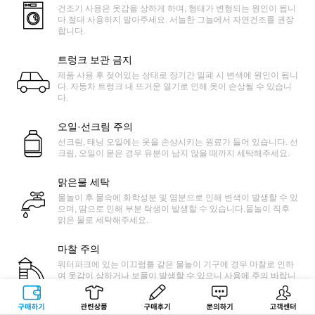
건조기 사용은 옷감을 상하게 하며, 형태가 변형되는 원인이 됩니
다.절대 사용하지 말아주세요. 서늘한 그늘에서 자연건조를 권장
합니다.
트렁크 보관 금지
제품 사용 후 젖어있는 상태로 장기간 밀폐 시 변색에 원인이 됩니
다. 자동차 트렁크 내 뜨거운 열기로 인해 옷이 손상될 수 있습니
다.
오일·선크림 주의
선크림, 태닝 오일에는 옷을 손상시키는 원료가 들어 있습니다. 선
크림, 오일이 묻은 경우 유분이 남지 않을 때까지 세탁해주세요.
맑은물 세탁
물놀이 후 물속에 화학성분 및 염분으로 인해 변색이 발생할 수 있
으며, 땀으로 인해 부분 탁생이 발생할 수 있습니다.물놀이 직후
맑은 물로 세탁해주세요.
마찰 주의
워터파크에 있는 미끄럼틀 같은 물놀이 기구에 경우 마찰로 인하
여 옷감이 상하거나 보풀이 발생할 수 있으니 사용에 주의 바랍니
다.
구매하기
관련상품
상품후기
문의하기
고객센터