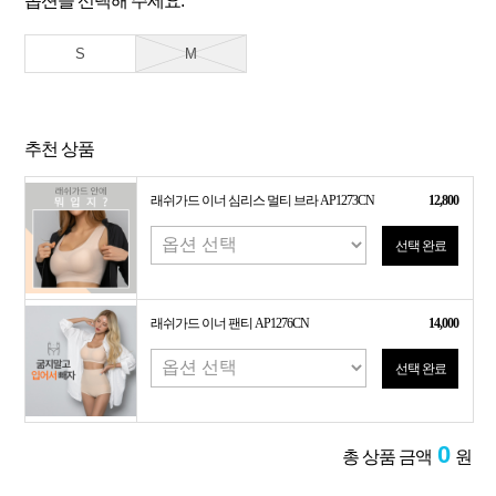
옵션을 선택해 주세요.
S
M
추천 상품
래쉬가드 이너 심리스 멀티 브라 AP1273CN
12,800
선택 완료
래쉬가드 이너 팬티 AP1276CN
14,000
선택 완료
0
총 상품 금액
원