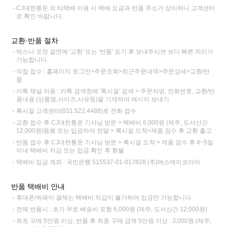
CJ대한통운 외 타택배 이용 시 택배 요금과 반품 주소가 상이하니 고객센터
로 확인 바랍니다.
교환·반품 절차
박스나 포장 겉면에 '교환' 또는 '반품' 표기 후 보내주시면 보다 빠른 처리가
가능합니다.
직접 접수 : 홈페이지 로그인>주문조회>최근주문내역>주문상세>교환/반
품
카톡 채널 이용 : 카톡 검색창에 '록시걸' 검색 > 주문자명, 전화번호, 교환/반
품내용 (상품명,사이즈,사유등)을 기재하여 메시지 보내기
록시걸 고객센터(031.522.4488)로 전화 접수
교환 접수 후 CJ대한통운 기사님 방문 > 택배비 6,000원 (제주, 도서산간
12,000원)동봉 또는 입금하여 전달 > 록시걸 도착>제품 검수 후 교환 출고
반품 접수 후 CJ대한통운 기사님 방문 > 록시걸 도착 > 제품 검수 후 4~5일
이내 택배비 차감 또는 입금 확인 후 환불
택배비 입금 계좌 : 국민은행 515537-01-017828 (주)에스에이코리아
반품 택배비 안내
휴대폰/쓱페이 결제는 택배비 차감이 불가하여 입금만 가능합니다.
전체 반품시 : 초기 무료 배송비 포함 6,000원 (제주, 도서산간 12,000원)
최초 구매 5만원 이상, 반품 후 최종 구매 금액 5만원 이상 : 3,000원 (제주,