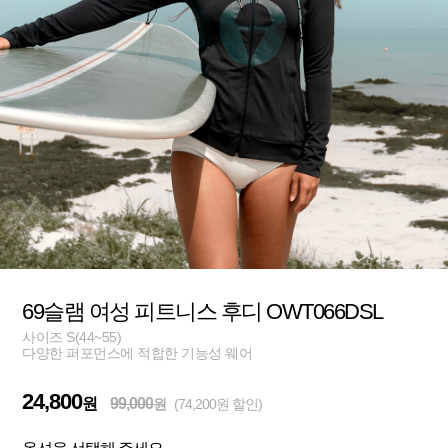
69슬램 여성 피트니스 후디 OWT066DSL
사이즈 S(44~55)
다양한 퍼포먼스에 적합한 기능성 웨어
24,800
원
99,000
원
(74,200원 할인)