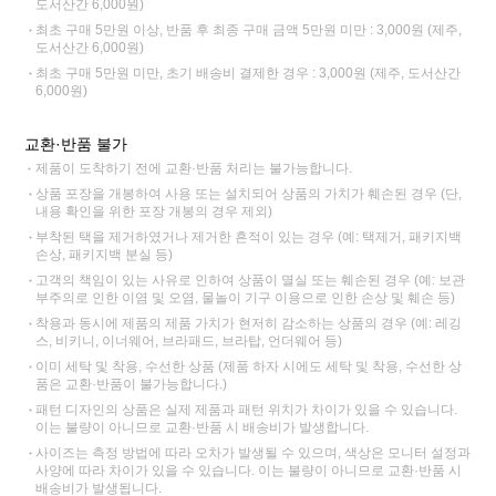
도서산간 6,000원)
최초 구매 5만원 이상, 반품 후 최종 구매 금액 5만원 미만 : 3,000원 (제주,
도서산간 6,000원)
최초 구매 5만원 미만, 초기 배송비 결제한 경우 : 3,000원 (제주, 도서산간
6,000원)
교환·반품 불가
제품이 도착하기 전에 교환·반품 처리는 불가능합니다.
상품 포장을 개봉하여 사용 또는 설치되어 상품의 가치가 훼손된 경우 (단,
내용 확인을 위한 포장 개봉의 경우 제외)
부착된 택을 제거하였거나 제거한 흔적이 있는 경우 (예: 택제거, 패키지백
손상, 패키지백 분실 등)
고객의 책임이 있는 사유로 인하여 상품이 멸실 또는 훼손된 경우 (예: 보관
부주의로 인한 이염 및 오염, 물놀이 기구 이용으로 인한 손상 및 훼손 등)
착용과 동시에 제품의 제품 가치가 현저히 감소하는 상품의 경우 (예: 레깅
스, 비키니, 이너웨어, 브라패드, 브라탑, 언더웨어 등)
이미 세탁 및 착용, 수선한 상품 (제품 하자 시에도 세탁 및 착용, 수선한 상
품은 교환·반품이 불가능합니다.)
패턴 디자인의 상품은 실제 제품과 패턴 위치가 차이가 있을 수 있습니다.
이는 불량이 아니므로 교환·반품 시 배송비가 발생합니다.
사이즈는 측정 방법에 따라 오차가 발생될 수 있으며, 색상은 모니터 설정과
사양에 따라 차이가 있을 수 있습니다. 이는 불량이 아니므로 교환·반품 시
배송비가 발생됩니다.