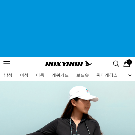
0
로고
메뉴
검색
메뉴
남성
여성
아동
래쉬가드
보드숏
워터레깅스
비치