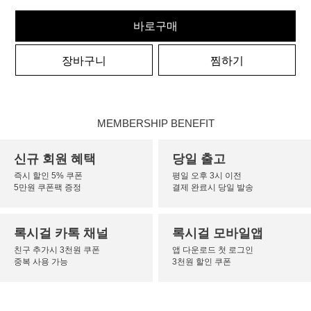
바로구매
장바구니
찜하기
MEMBERSHIP BENEFIT
신규 회원 혜택
당일 출고
즉시 할인 5% 쿠폰
평일 오후 3시 이전
5만원 쿠폰팩 증정
결제 완료시 당일 발송
록시걸 카톡 채널
록시걸 모바일앱
친구 추가시 3천원 쿠폰
앱 다운로드 첫 로그인
중복 사용 가능
3천원 할인 쿠폰