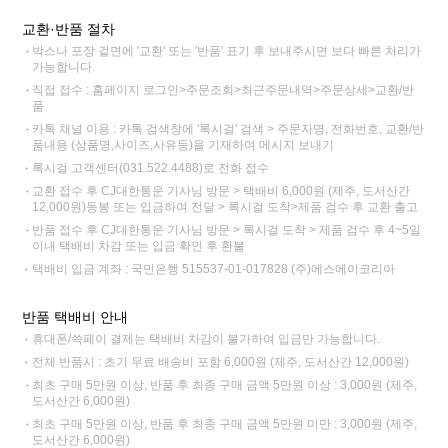
교환·반품 절차
박스나 포장 겉면에 '교환' 또는 '반품' 표기 후 보내주시면 보다 빠른 처리가
가능합니다.
직접 접수 : 홈페이지 로그인>주문조회>최근주문내역>주문상세>교환/반
품
카톡 채널 이용 : 카톡 검색창에 '록시걸' 검색 > 주문자명, 전화번호, 교환/반
품내용 (상품명,사이즈,사유등)을 기재하여 메시지 보내기
록시걸 고객센터(031.522.4488)로 전화 접수
교환 접수 후 CJ대한통운 기사님 방문 > 택배비 6,000원 (제주, 도서산간
12,000원)동봉 또는 입금하여 전달 > 록시걸 도착>제품 검수 후 교환 출고
반품 접수 후 CJ대한통운 기사님 방문 > 록시걸 도착 > 제품 검수 후 4~5일
이내 택배비 차감 또는 입금 확인 후 환불
택배비 입금 계좌 : 국민은행 515537-01-017828 (주)에스에이코리아
반품 택배비 안내
휴대폰/쓱페이 결제는 택배비 차감이 불가하여 입금만 가능합니다.
전체 반품시 : 초기 무료 배송비 포함 6,000원 (제주, 도서산간 12,000원)
최초 구매 5만원 이상, 반품 후 최종 구매 금액 5만원 이상 : 3,000원 (제주,
도서산간 6,000원)
최초 구매 5만원 이상, 반품 후 최종 구매 금액 5만원 미만 : 3,000원 (제주,
도서산간 6,000원)