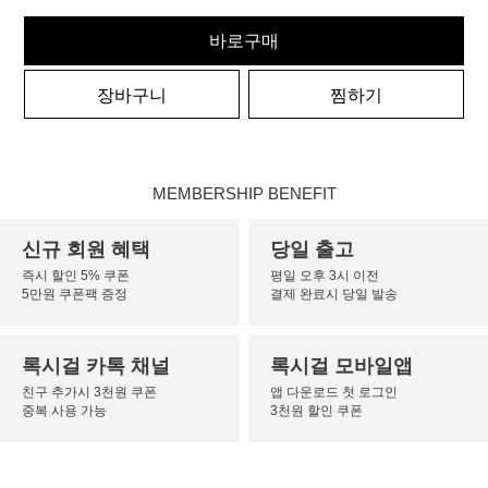
바로구매
장바구니
찜하기
MEMBERSHIP BENEFIT
신규 회원 혜택
당일 출고
즉시 할인 5% 쿠폰
평일 오후 3시 이전
5만원 쿠폰팩 증정
결제 완료시 당일 발송
록시걸 카톡 채널
록시걸 모바일앱
친구 추가시 3천원 쿠폰
앱 다운로드 첫 로그인
중복 사용 가능
3천원 할인 쿠폰