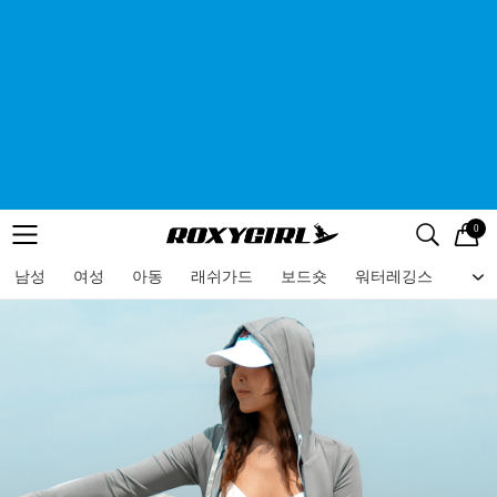
0
로고
메뉴
검색
메뉴
남성
여성
아동
래쉬가드
보드숏
워터레깅스
비치