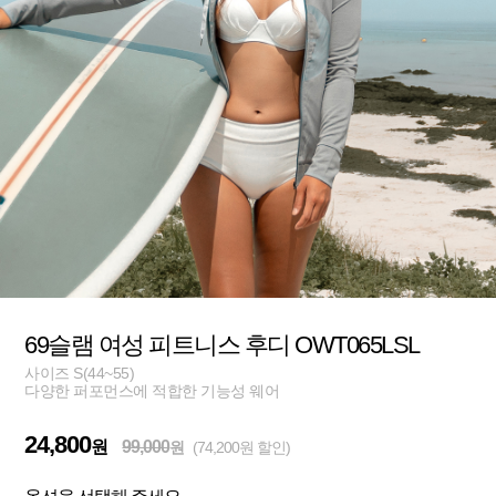
69슬램 여성 피트니스 후디 OWT065LSL
사이즈 S(44~55)
다양한 퍼포먼스에 적합한 기능성 웨어
24,800
원
99,000
원
(74,200원 할인)