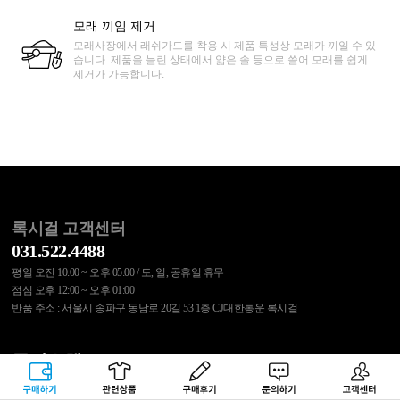
모래 끼임 제거
모래사장에서 래쉬가드를 착용 시 제품 특성상 모래가 끼일 수 있
습니다. 제품을 늘린 상태에서 얇은 솔 등으로 쓸어 모래를 쉽게
제거가 가능합니다.
록시걸 고객센터
031.522.4488
평일 오전 10:00 ~ 오후 05:00 / 토, 일, 공휴일 휴무
점심 오후 12:00 ~ 오후 01:00
반품 주소 : 서울시 송파구 동남로 20길 53 1층 CJ대한통운 록시걸
국민은행 515537.01.017828
무통장 입금 결제 또는 교환/반품 비용은 위 계좌로 입금바랍니다.
구매하기
관련상품
상품후기
문의하기
고객센터
예금주 : (주)에스에이코리아