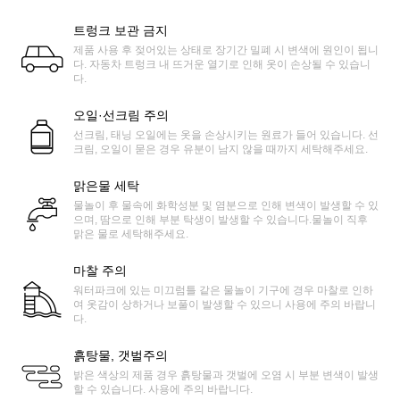
트렁크 보관 금지
제품 사용 후 젖어있는 상태로 장기간 밀폐 시 변색에 원인이 됩니
다. 자동차 트렁크 내 뜨거운 열기로 인해 옷이 손상될 수 있습니
다.
오일·선크림 주의
선크림, 태닝 오일에는 옷을 손상시키는 원료가 들어 있습니다. 선
크림, 오일이 묻은 경우 유분이 남지 않을 때까지 세탁해주세요.
맑은물 세탁
물놀이 후 물속에 화학성분 및 염분으로 인해 변색이 발생할 수 있
으며, 땀으로 인해 부분 탁생이 발생할 수 있습니다.물놀이 직후
맑은 물로 세탁해주세요.
마찰 주의
워터파크에 있는 미끄럼틀 같은 물놀이 기구에 경우 마찰로 인하
여 옷감이 상하거나 보풀이 발생할 수 있으니 사용에 주의 바랍니
다.
흙탕물, 갯벌주의
밝은 색상의 제품 경우 흙탕물과 갯벌에 오염 시 부분 변색이 발생
할 수 있습니다. 사용에 주의 바랍니다.