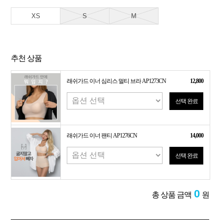
XS
S
M
추천 상품
래쉬가드 이너 심리스 멀티 브라 AP1273CN
12,800
선택 완료
래쉬가드 이너 팬티 AP1276CN
14,000
선택 완료
0
총 상품 금액
원