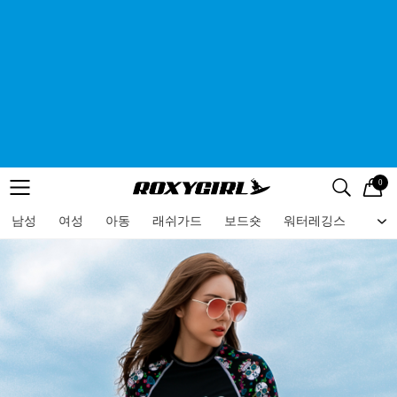
0
로고
메뉴
검색
메뉴
남성
여성
아동
래쉬가드
보드숏
워터레깅스
비치