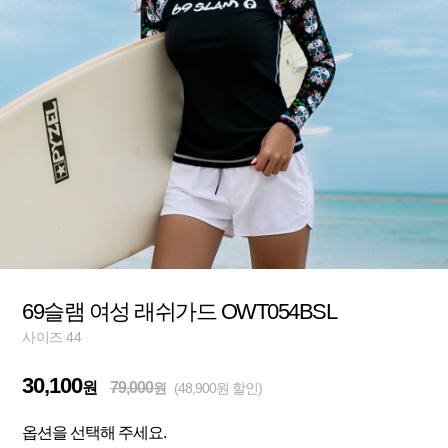
69슬램 여성 래쉬가드 OWT054BSL
사이즈 44
30,100
원
79,000
원
(48,900원 할인)
옵션을 선택해 주세요.