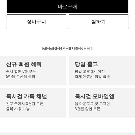
바로구매
장바구니
찜하기
MEMBERSHIP BENEFIT
신규 회원 혜택
당일 출고
즉시 할인 5% 쿠폰
평일 오후 3시 이전
5만원 쿠폰팩 증정
결제 완료시 당일 발송
록시걸 카톡 채널
록시걸 모바일앱
친구 추가시 3천원 쿠폰
앱 다운로드 첫 로그인
중복 사용 가능
3천원 할인 쿠폰