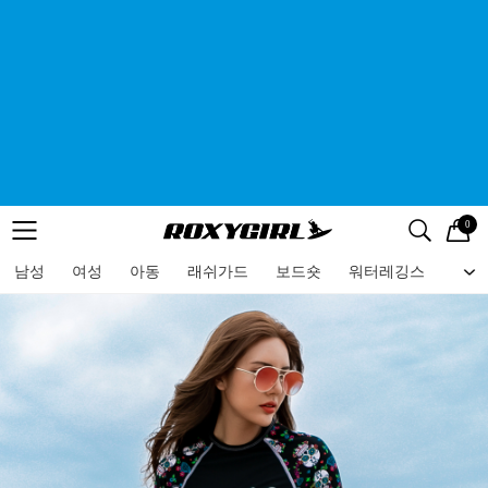
0
로고
메뉴
검색
메뉴
남성
여성
아동
래쉬가드
보드숏
워터레깅스
비치