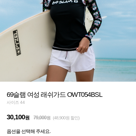
69슬램 여성 래쉬가드 OWT054BSL
사이즈 44
30,100
원
79,000
원
(48,900원 할인)
옵션을 선택해 주세요.