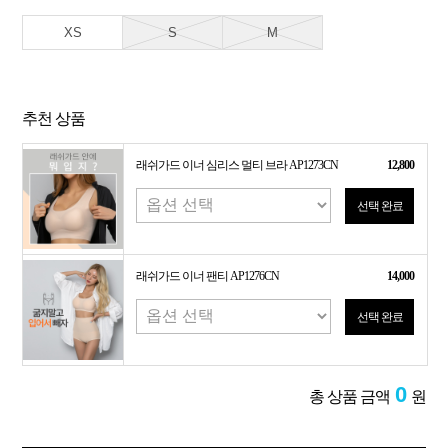
XS
S
M
추천 상품
래쉬가드 이너 심리스 멀티 브라 AP1273CN
12,800
선택 완료
래쉬가드 이너 팬티 AP1276CN
14,000
선택 완료
0
총 상품 금액
원