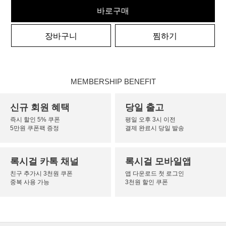
바로구매
장바구니
찜하기
MEMBERSHIP BENEFIT
신규 회원 혜택
당일 출고
즉시 할인 5% 쿠폰
평일 오후 3시 이전
5만원 쿠폰팩 증정
결제 완료시 당일 발송
록시걸 카톡 채널
록시걸 모바일앱
친구 추가시 3천원 쿠폰
앱 다운로드 첫 로그인
중복 사용 가능
3천원 할인 쿠폰