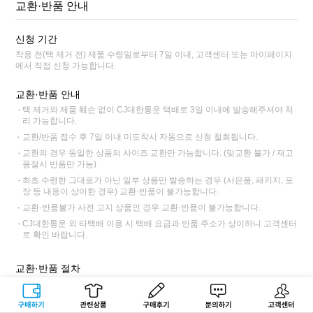
교환·반품 안내
신청 기간
착용 전(택 제거 전) 제품 수령일로부터 7일 이내, 고객센터 또는 마이페이지
에서 직접 신청 가능합니다.
교환·반품 안내
택 제거와 제품 훼손 없이 CJ대한통운 택배로 3일 이내에 발송해주셔야 처
리 가능합니다.
교환/반품 접수 후 7일 이내 미도착시 자동으로 신청 철회됩니다.
교환의 경우 동일한 상품의 사이즈 교환만 가능합니다. (맞교환 불가 / 재고
품절시 반품만 가능)
최초 수령한 그대로가 아닌 일부 상품만 발송하는 경우 (사은품, 패키지, 포
장 등 내용이 상이한 경우) 교환·반품이 불가능합니다.
교환·반품불가 사전 고지 상품인 경우 교환·반품이 불가능합니다.
CJ대한통운 외 타택배 이용 시 택배 요금과 반품 주소가 상이하니 고객센터
로 확인 바랍니다.
교환·반품 절차
박스나 포장 겉면에 '교환' 또는 '반품' 표기 후 보내주시면 보다 빠른 처리가
가능합니다.
구매하기
관련상품
상품후기
문의하기
고객센터
직접 접수 : 홈페이지 로그인>주문조회>최근주문내역>주문상세>교환/반