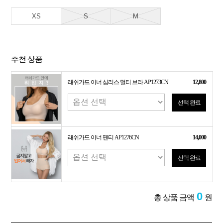
XS
S
M
추천 상품
래쉬가드 이너 심리스 멀티 브라 AP1273CN
12,800
선택 완료
래쉬가드 이너 팬티 AP1276CN
14,000
선택 완료
0
총 상품 금액
원