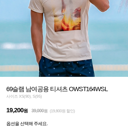
69슬램 남여공용 티셔츠 OWST164WSL
사이즈 XS(90), S(95)
19,200
원
39,000
원
(19,800원 할인)
옵션을 선택해 주세요.