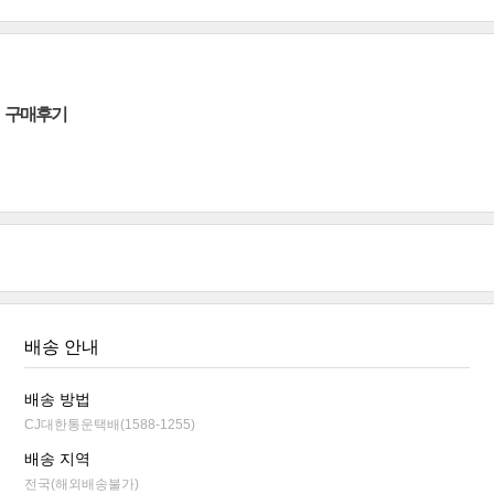
구매후기
배송 안내
배송 방법
CJ대한통운택배(1588-1255)
배송 지역
전국(해외배송불가)