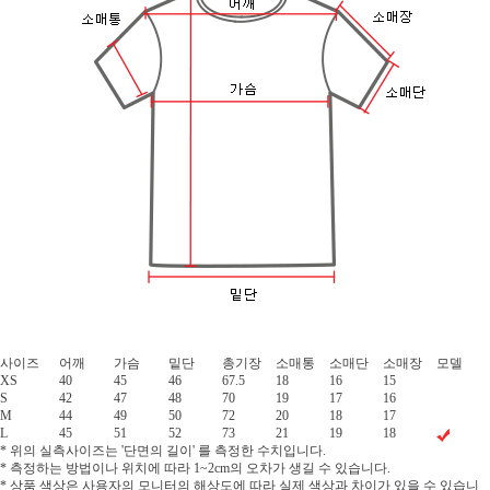
사이즈
어깨
가슴
밑단
총기장
소매통
소매단
소매장
모델
XS
40
45
46
67.5
18
16
15
S
42
47
48
70
19
17
16
M
44
49
50
72
20
18
17
L
45
51
52
73
21
19
18
* 위의 실측사이즈는 '단면의 길이' 를 측정한 수치입니다.
* 측정하는 방법이나 위치에 따라 1~2cm의 오차가 생길 수 있습니다.
* 상품 색상은 사용자의 모니터의 해상도에 따라 실제 색상과 차이가 있을 수 있습니