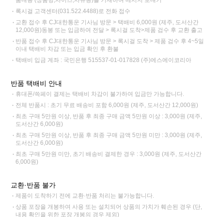
품내용 (상품명,사이즈,사유등)을 기재하여 메시지 보내기
록시걸 고객센터(031.522.4488)로 전화 접수
교환 접수 후 CJ대한통운 기사님 방문 > 택배비 6,000원 (제주, 도서산간
12,000원)동봉 또는 입금하여 전달 > 록시걸 도착>제품 검수 후 교환 출고
반품 접수 후 CJ대한통운 기사님 방문 > 록시걸 도착 > 제품 검수 후 4~5일
이내 택배비 차감 또는 입금 확인 후 환불
택배비 입금 계좌 : 국민은행 515537-01-017828 (주)에스에이코리아
반품 택배비 안내
휴대폰/쓱페이 결제는 택배비 차감이 불가하여 입금만 가능합니다.
전체 반품시 : 초기 무료 배송비 포함 6,000원 (제주, 도서산간 12,000원)
최초 구매 5만원 이상, 반품 후 최종 구매 금액 5만원 이상 : 3,000원 (제주,
도서산간 6,000원)
최초 구매 5만원 이상, 반품 후 최종 구매 금액 5만원 미만 : 3,000원 (제주,
도서산간 6,000원)
최초 구매 5만원 미만, 초기 배송비 결제한 경우 : 3,000원 (제주, 도서산간
6,000원)
교환·반품 불가
제품이 도착하기 전에 교환·반품 처리는 불가능합니다.
상품 포장을 개봉하여 사용 또는 설치되어 상품의 가치가 훼손된 경우 (단,
내용 확인을 위한 포장 개봉의 경우 제외)