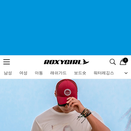
0
로고
메뉴
검색
메뉴
남성
여성
아동
래쉬가드
보드숏
워터레깅스
비치