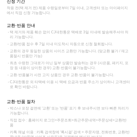
신청 기간
착용 전(택 제거 전) 제품 수령일로부터 7일 이내, 고객센터 또는 마이페이지
에서 직접 신청 가능합니다.
교환·반품 안내
택 제거와 제품 훼손 없이 CJ대한통운 택배로 3일 이내에 발송해주셔야 처
리 가능합니다.
교환/반품 접수 후 7일 이내 미도착시 자동으로 신청 철회됩니다.
교환의 경우 동일한 상품의 사이즈 교환만 가능합니다. (맞교환 불가 / 재고
품절시 반품만 가능)
최초 수령한 그대로가 아닌 일부 상품만 발송하는 경우 (사은품, 패키지, 포
장 등 내용이 상이한 경우) 교환·반품이 불가능합니다.
교환·반품불가 사전 고지 상품인 경우 교환·반품이 불가능합니다.
CJ대한통운 외 타택배 이용 시 택배 요금과 반품 주소가 상이하니 고객센터
로 확인 바랍니다.
교환·반품 절차
박스나 포장 겉면에 '교환' 또는 '반품' 표기 후 보내주시면 보다 빠른 처리가
가능합니다.
직접 접수 : 홈페이지 로그인>주문조회>최근주문내역>주문상세>교환/반
품
카톡 채널 이용 : 카톡 검색창에 '록시걸' 검색 > 주문자명, 전화번호, 교환/반