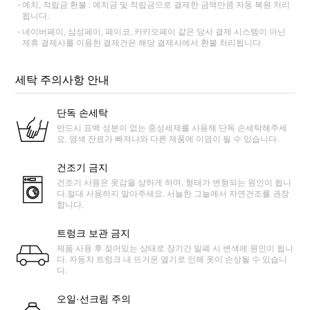
예치, 적립금 환불 : 예치금 및 적립금으로 결제한 금액만큼 자동 복원 처리
됩니다.
네이버페이, 삼성페이, 페이코, 카카오페이 같은 당사 결제 시스템이 아닌
제휴 결제사를 이용한 결제건은 해당 결제사에서 환불 처리됩니다.
세탁 주의사항 안내
단독 손세탁
반드시 표백 성분이 없는 중성세제를 사용해 단독 손세탁해주세
요. 염색 잔료가 빠져나와 다른 제품에 이염이 될 수 있습니다.
건조기 금지
건조기 사용은 옷감을 상하게 하며, 형태가 변형되는 원인이 됩니
다.절대 사용하지 말아주세요. 서늘한 그늘에서 자연건조를 권장
합니다.
트렁크 보관 금지
제품 사용 후 젖어있는 상태로 장기간 밀폐 시 변색에 원인이 됩니
다. 자동차 트렁크 내 뜨거운 열기로 인해 옷이 손상될 수 있습니
다.
오일·선크림 주의