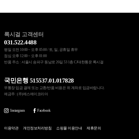
록시걸 고객센터
031.522.4488
평일 오전 10:00 ~ 오후 05:00 / 토, 일, 공휴일 휴무
점심 오후 12:00 ~ 오후 01:00
반품 주소 : 서울시 송파구 동남로 20길 53 1층 CJ대한통운 록시걸
국민은행 515537.01.017828
무통장 입금 결제 또는 교환/반품 비용은 위 계좌로 입금바랍니다.
예금주 : (주)에스에이코리아
Instargram
Facebook
이용약관
개인정보처리방침
쇼핑몰 이용안내
제휴문의