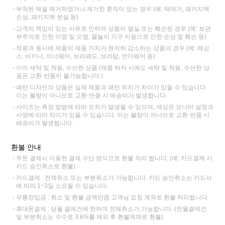
부착된 택을 제거하였거나 제거한 흔적이 있는 경우 (예: 택제거, 패키지백
손상, 패키지백 분실 등)
고객의 책임이 있는 사유로 인하여 상품이 멸실 또는 훼손된 경우 (예: 보관
부주의로 인한 이염 및 오염, 물놀이 기구 이용으로 인한 손상 및 훼손 등)
착용과 동시에 제품의 제품 가치가 현저히 감소하는 상품의 경우 (예: 레깅
스, 비키니, 이너웨어, 브라패드, 브라탑, 언더웨어 등)
이미 세탁 및 착용, 수선한 상품 (제품 하자 시에도 세탁 및 착용, 수선한 상
품은 교환·반품이 불가능합니다.)
패턴 디자인의 상품은 실제 제품과 패턴 위치가 차이가 있을 수 있습니다.
이는 불량이 아니므로 교환·반품 시 배송비가 발생합니다.
사이즈는 측정 방법에 따라 오차가 발생될 수 있으며, 색상은 모니터 설정과
사양에 따라 차이가 있을 수 있습니다. 이는 불량이 아니므로 교환·반품 시
배송비가 발생됩니다.
환불 안내
주문 결제시 이용한 결제 수단 방식으로 환불 처리 됩니다. (예: 카드결제 시
카드 승인취소로 환불)
카드결제 : 전체취소 또는 부분취소가 가능합니다. 카드 승인취소는 카드사
에 따라 1~3일 소요될 수 있습니다.
무통장입금 : 취소 및 환불 금액만큼 고객님 요청 계좌로 환불 처리됩니다.
휴대폰결제 : 당월 결제건에 한하여 전체취소가 가능합니다. (전월결제건
및 부분취소는 수수료 3.6%를 제외 후 환불계좌로 환불)