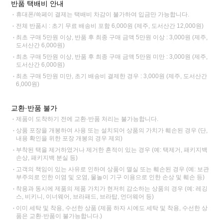
반품 택배비 안내
휴대폰/쓱페이 결제는 택배비 차감이 불가하여 입금만 가능합니다.
전체 반품시 : 초기 무료 배송비 포함 6,000원 (제주, 도서산간 12,000원)
최초 구매 5만원 이상, 반품 후 최종 구매 금액 5만원 이상 : 3,000원 (제주,
도서산간 6,000원)
최초 구매 5만원 이상, 반품 후 최종 구매 금액 5만원 미만 : 3,000원 (제주,
도서산간 6,000원)
최초 구매 5만원 미만, 초기 배송비 결제한 경우 : 3,000원 (제주, 도서산간
6,000원)
교환·반품 불가
제품이 도착하기 전에 교환·반품 처리는 불가능합니다.
상품 포장을 개봉하여 사용 또는 설치되어 상품의 가치가 훼손된 경우 (단,
내용 확인을 위한 포장 개봉의 경우 제외)
부착된 택을 제거하였거나 제거한 흔적이 있는 경우 (예: 택제거, 패키지백
손상, 패키지백 분실 등)
고객의 책임이 있는 사유로 인하여 상품이 멸실 또는 훼손된 경우 (예: 보관
부주의로 인한 이염 및 오염, 물놀이 기구 이용으로 인한 손상 및 훼손 등)
착용과 동시에 제품의 제품 가치가 현저히 감소하는 상품의 경우 (예: 레깅
스, 비키니, 이너웨어, 브라패드, 브라탑, 언더웨어 등)
이미 세탁 및 착용, 수선한 상품 (제품 하자 시에도 세탁 및 착용, 수선한 상
품은 교환·반품이 불가능합니다.)