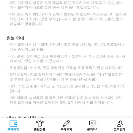
패턴 디자인의 상품은 실제 제품과 패턴 위치가 차이가 있을 수 있습니다.
이는 불량이 아니므로 교환·반품 시 배송비가 발생합니다.
사이즈는 측정 방법에 따라 오차가 발생될 수 있으며, 색상은 모니터 설정과
사양에 따라 차이가 있을 수 있습니다. 이는 불량이 아니므로 교환·반품 시
배송비가 발생됩니다.
환불 안내
주문 결제시 이용한 결제 수단 방식으로 환불 처리 됩니다. (예: 카드결제 시
카드 승인취소로 환불)
카드결제 : 전체취소 또는 부분취소가 가능합니다. 카드 승인취소는 카드사
에 따라 1~3일 소요될 수 있습니다.
무통장입금 : 취소 및 환불 금액만큼 고객님 요청 계좌로 환불 처리됩니다.
휴대폰결제 : 당월 결제건에 한하여 전체취소가 가능합니다. (전월결제건
및 부분취소는 수수료 3.6%를 제외 후 환불계좌로 환불)
예치, 적립금 환불 : 예치금 및 적립금으로 결제한 금액만큼 자동 복원 처리
됩니다.
네이버페이, 삼성페이, 페이코, 카카오페이 같은 당사 결제 시스템이 아닌
제휴 결제사를 이용한 결제건은 해당 결제사에서 환불 처리됩니다.
세탁 주의사항 안내
구매하기
관련상품
상품후기
문의하기
고객센터
단독 손세탁