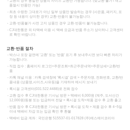
교환의 경우 동일한 상품의 사이즈 교환만 가능합니다. (맞교환 불가 / 재고
품절시 반품만 가능)
최초 수령한 그대로가 아닌 일부 상품만 발송하는 경우 (사은품, 패키지, 포
장 등 내용이 상이한 경우) 교환·반품이 불가능합니다.
교환·반품불가 사전 고지 상품인 경우 교환·반품이 불가능합니다.
CJ대한통운 외 타택배 이용 시 택배 요금과 반품 주소가 상이하니 고객센터
로 확인 바랍니다.
교환·반품 절차
박스나 포장 겉면에 '교환' 또는 '반품' 표기 후 보내주시면 보다 빠른 처리가
가능합니다.
직접 접수 : 홈페이지 로그인>주문조회>최근주문내역>주문상세>교환/반
품
카톡 채널 이용 : 카톡 검색창에 '록시걸' 검색 > 주문자명, 전화번호, 교환/반
품내용 (상품명,사이즈,사유등)을 기재하여 메시지 보내기
록시걸 고객센터(031.522.4488)로 전화 접수
교환 접수 후 CJ대한통운 기사님 방문 > 택배비 6,000원 (제주, 도서산간
12,000원)동봉 또는 입금하여 전달 > 록시걸 도착>제품 검수 후 교환 출고
반품 접수 후 CJ대한통운 기사님 방문 > 록시걸 도착 > 제품 검수 후 4~5일
이내 택배비 차감 또는 입금 확인 후 환불
택배비 입금 계좌 : 국민은행 515537-01-017828 (주)에스에이코리아