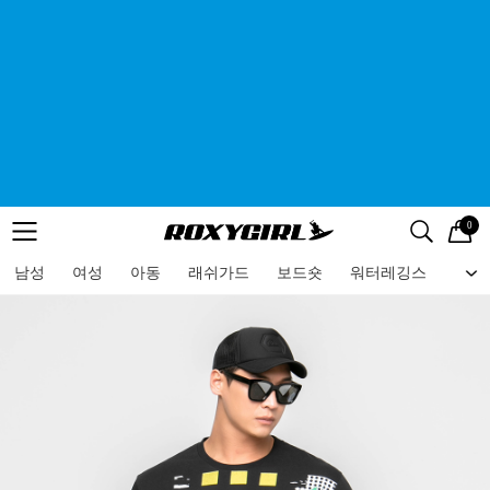
0
로고
메뉴
검색
메뉴
남성
여성
아동
래쉬가드
보드숏
워터레깅스
비치