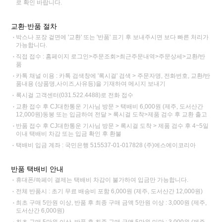
로 확인 바랍니다.
교환·반품 절차
박스나 포장 겉면에 '교환' 또는 '반품' 표기 후 보내주시면 보다 빠른 처리가
가능합니다.
직접 접수 : 홈페이지 로그인>주문조회>최근주문내역>주문상세>교환/반
품
카톡 채널 이용 : 카톡 검색창에 '록시걸' 검색 > 주문자명, 전화번호, 교환/반
품내용 (상품명,사이즈,사유등)을 기재하여 메시지 보내기
록시걸 고객센터(031.522.4488)로 전화 접수
교환 접수 후 CJ대한통운 기사님 방문 > 택배비 6,000원 (제주, 도서산간
12,000원)동봉 또는 입금하여 전달 > 록시걸 도착>제품 검수 후 교환 출고
반품 접수 후 CJ대한통운 기사님 방문 > 록시걸 도착 > 제품 검수 후 4~5일
이내 택배비 차감 또는 입금 확인 후 환불
택배비 입금 계좌 : 국민은행 515537-01-017828 (주)에스에이코리아
반품 택배비 안내
휴대폰/쓱페이 결제는 택배비 차감이 불가하여 입금만 가능합니다.
전체 반품시 : 초기 무료 배송비 포함 6,000원 (제주, 도서산간 12,000원)
최초 구매 5만원 이상, 반품 후 최종 구매 금액 5만원 이상 : 3,000원 (제주,
도서산간 6,000원)