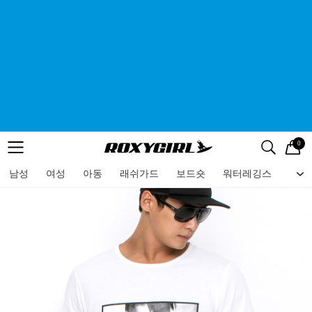
0
로고
메뉴
검색
메뉴
남성
여성
아동
래쉬가드
보드숏
워터레깅스
비치