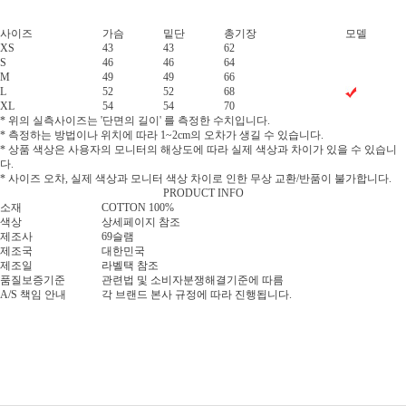
사이즈
가슴
밑단
총기장
모델
XS
43
43
62
S
46
46
64
M
49
49
66
L
52
52
68
XL
54
54
70
* 위의 실측사이즈는 '단면의 길이' 를 측정한 수치입니다.
* 측정하는 방법이나 위치에 따라 1~2cm의 오차가 생길 수 있습니다.
* 상품 색상은 사용자의 모니터의 해상도에 따라 실제 색상과 차이가 있을 수 있습니
다.
* 사이즈 오차, 실제 색상과 모니터 색상 차이로 인한 무상 교환/반품이 불가합니다.
PRODUCT INFO
소재
COTTON 100%
색상
상세페이지 참조
제조사
69슬램
제조국
대한민국
제조일
라벨택 참조
품질보증기준
관련법 및 소비자분쟁해결기준에 따름
A/S 책임 안내
각 브랜드 본사 규정에 따라 진행됩니다.