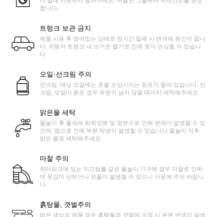
다.절대 사용하지 말아주세요. 서늘한 그늘에서 자연건조를 권장
합니다.
트렁크 보관 금지
제품 사용 후 젖어있는 상태로 장기간 밀폐 시 변색에 원인이 됩니
다. 자동차 트렁크 내 뜨거운 열기로 인해 옷이 손상될 수 있습니
다.
오일·선크림 주의
선크림, 태닝 오일에는 옷을 손상시키는 원료가 들어 있습니다. 선
크림, 오일이 묻은 경우 유분이 남지 않을 때까지 세탁해주세요.
맑은물 세탁
물놀이 후 물속에 화학성분 및 염분으로 인해 변색이 발생할 수 있
으며, 땀으로 인해 부분 탁생이 발생할 수 있습니다.물놀이 직후
맑은 물로 세탁해주세요.
마찰 주의
워터파크에 있는 미끄럼틀 같은 물놀이 기구에 경우 마찰로 인하
여 옷감이 상하거나 보풀이 발생할 수 있으니 사용에 주의 바랍니
다.
흙탕물, 갯벌주의
밝은 색상의 제품 경우 흙탕물과 갯벌에 오염 시 부분 변색이 발생