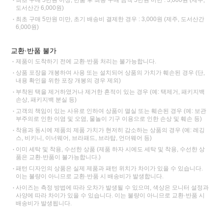
최초 구매 5만원 이상, 반품 후 최종 구매 금액 5만원 미만 : 3,000원 (제주,
도서산간 6,000원)
최초 구매 5만원 미만, 초기 배송비 결제한 경우 : 3,000원 (제주, 도서산간
6,000원)
교환·반품 불가
제품이 도착하기 전에 교환·반품 처리는 불가능합니다.
상품 포장을 개봉하여 사용 또는 설치되어 상품의 가치가 훼손된 경우 (단,
내용 확인을 위한 포장 개봉의 경우 제외)
부착된 택을 제거하였거나 제거한 흔적이 있는 경우 (예: 택제거, 패키지백
손상, 패키지백 분실 등)
고객의 책임이 있는 사유로 인하여 상품이 멸실 또는 훼손된 경우 (예: 보관
부주의로 인한 이염 및 오염, 물놀이 기구 이용으로 인한 손상 및 훼손 등)
착용과 동시에 제품의 제품 가치가 현저히 감소하는 상품의 경우 (예: 레깅
스, 비키니, 이너웨어, 브라패드, 브라탑, 언더웨어 등)
이미 세탁 및 착용, 수선한 상품 (제품 하자 시에도 세탁 및 착용, 수선한 상
품은 교환·반품이 불가능합니다.)
패턴 디자인의 상품은 실제 제품과 패턴 위치가 차이가 있을 수 있습니다.
이는 불량이 아니므로 교환·반품 시 배송비가 발생합니다.
사이즈는 측정 방법에 따라 오차가 발생될 수 있으며, 색상은 모니터 설정과
사양에 따라 차이가 있을 수 있습니다. 이는 불량이 아니므로 교환·반품 시
배송비가 발생됩니다.