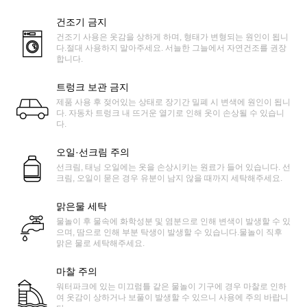
건조기 금지
건조기 사용은 옷감을 상하게 하며, 형태가 변형되는 원인이 됩니
다.절대 사용하지 말아주세요. 서늘한 그늘에서 자연건조를 권장
합니다.
트렁크 보관 금지
제품 사용 후 젖어있는 상태로 장기간 밀폐 시 변색에 원인이 됩니
다. 자동차 트렁크 내 뜨거운 열기로 인해 옷이 손상될 수 있습니
다.
오일·선크림 주의
선크림, 태닝 오일에는 옷을 손상시키는 원료가 들어 있습니다. 선
크림, 오일이 묻은 경우 유분이 남지 않을 때까지 세탁해주세요.
맑은물 세탁
물놀이 후 물속에 화학성분 및 염분으로 인해 변색이 발생할 수 있
으며, 땀으로 인해 부분 탁생이 발생할 수 있습니다.물놀이 직후
맑은 물로 세탁해주세요.
마찰 주의
워터파크에 있는 미끄럼틀 같은 물놀이 기구에 경우 마찰로 인하
여 옷감이 상하거나 보풀이 발생할 수 있으니 사용에 주의 바랍니