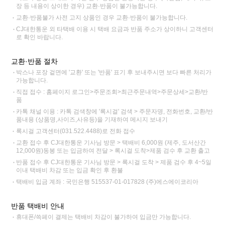
장 등 내용이 상이한 경우) 교환·반품이 불가능합니다.
교환·반품불가 사전 고지 상품인 경우 교환·반품이 불가능합니다.
CJ대한통운 외 타택배 이용 시 택배 요금과 반품 주소가 상이하니 고객센터
로 확인 바랍니다.
교환·반품 절차
박스나 포장 겉면에 '교환' 또는 '반품' 표기 후 보내주시면 보다 빠른 처리가
가능합니다.
직접 접수 : 홈페이지 로그인>주문조회>최근주문내역>주문상세>교환/반
품
카톡 채널 이용 : 카톡 검색창에 '록시걸' 검색 > 주문자명, 전화번호, 교환/반
품내용 (상품명,사이즈,사유등)을 기재하여 메시지 보내기
록시걸 고객센터(031.522.4488)로 전화 접수
교환 접수 후 CJ대한통운 기사님 방문 > 택배비 6,000원 (제주, 도서산간
12,000원)동봉 또는 입금하여 전달 > 록시걸 도착>제품 검수 후 교환 출고
반품 접수 후 CJ대한통운 기사님 방문 > 록시걸 도착 > 제품 검수 후 4~5일
이내 택배비 차감 또는 입금 확인 후 환불
택배비 입금 계좌 : 국민은행 515537-01-017828 (주)에스에이코리아
반품 택배비 안내
휴대폰/쓱페이 결제는 택배비 차감이 불가하여 입금만 가능합니다.