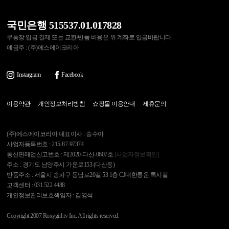
국민은행 515537.01.017828
무통장 입금 결제 또는 교환/반품 비용은 위 계좌로 입금바랍니다.
예금주 : (주)에스에이코리아
Instargram
Facebook
이용약관
개인정보처리방침
쇼핑몰 이용안내
제휴문의
(주)에스에이코리아 대표이사 : 송수아
사업자등록번호 : 215-87-97374
통신판매업신고번호 : 제2020-다산-0607호
[사업자정보확인]
주소 : 경기도 남양주시 가운로153 (다산동)
반품주소 : 서울시 송파구 동남로20길 53 1층 CJ대한통운 록시걸
고객센터 : 031.522.4488
개인정보관리보호책임자 : 김영석
Copyright 2007 Roxygirl.tv Inc. All rights reserved.