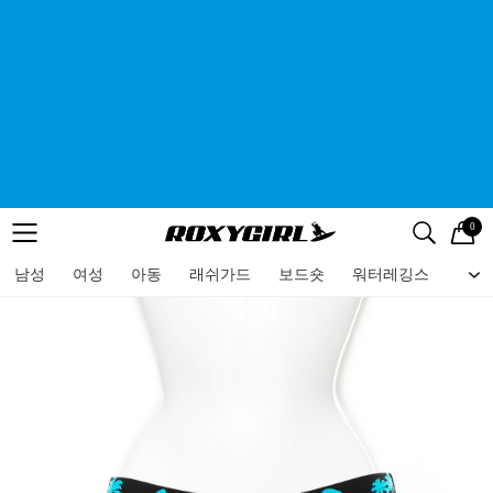
0
로고
메뉴
검색
메뉴
남성
여성
아동
래쉬가드
보드숏
워터레깅스
비치