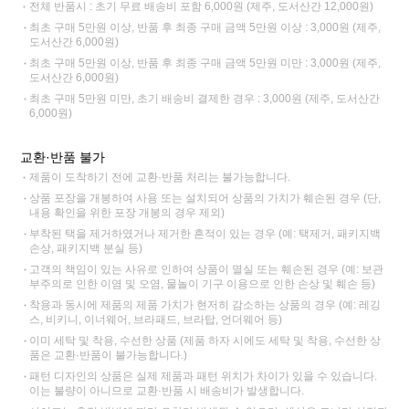
전체 반품시 : 초기 무료 배송비 포함 6,000원 (제주, 도서산간 12,000원)
최초 구매 5만원 이상, 반품 후 최종 구매 금액 5만원 이상 : 3,000원 (제주,
도서산간 6,000원)
최초 구매 5만원 이상, 반품 후 최종 구매 금액 5만원 미만 : 3,000원 (제주,
도서산간 6,000원)
최초 구매 5만원 미만, 초기 배송비 결제한 경우 : 3,000원 (제주, 도서산간
6,000원)
교환·반품 불가
제품이 도착하기 전에 교환·반품 처리는 불가능합니다.
상품 포장을 개봉하여 사용 또는 설치되어 상품의 가치가 훼손된 경우 (단,
내용 확인을 위한 포장 개봉의 경우 제외)
부착된 택을 제거하였거나 제거한 흔적이 있는 경우 (예: 택제거, 패키지백
손상, 패키지백 분실 등)
고객의 책임이 있는 사유로 인하여 상품이 멸실 또는 훼손된 경우 (예: 보관
부주의로 인한 이염 및 오염, 물놀이 기구 이용으로 인한 손상 및 훼손 등)
착용과 동시에 제품의 제품 가치가 현저히 감소하는 상품의 경우 (예: 레깅
스, 비키니, 이너웨어, 브라패드, 브라탑, 언더웨어 등)
이미 세탁 및 착용, 수선한 상품 (제품 하자 시에도 세탁 및 착용, 수선한 상
품은 교환·반품이 불가능합니다.)
패턴 디자인의 상품은 실제 제품과 패턴 위치가 차이가 있을 수 있습니다.
이는 불량이 아니므로 교환·반품 시 배송비가 발생합니다.