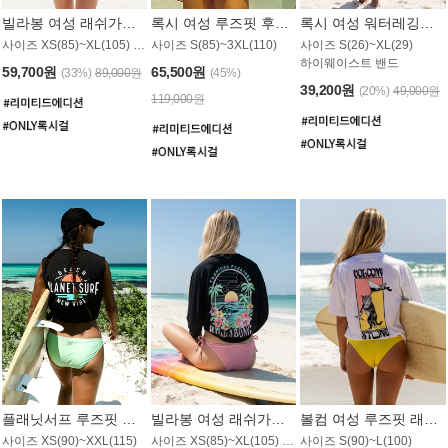
빌라봉 여성 래쉬가드 WT992WBB
록시 여성 루즈핏 후드 래쉬가드 WT556BRX
록시 여성 워터레깅스 WB1016BRX
사이즈 XS(85)~XL(105) / 레귤러핏
사이즈 S(85)~3XL(110)
사이즈 S(26)~XL(29)
하이웨이스트 밴드
59,700원
65,500원
(33%)
89,000원
(45%)
39,200원
(20%)
49,000원
119,000원
플래닛서프 루즈핏 래쉬가드 UWT044BPS
빌라봉 여성 래쉬가드 WT988BBB
볼컴 여성 루즈핏 래쉬가드 MT1005VC
사이즈 XS(90)~XXL(115)
사이즈 XS(85)~XL(105) / 오버핏
사이즈 S(90)~L(100)