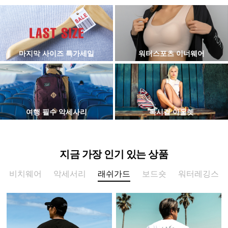
마지막 사이즈 특가세일
워터스포츠 이너웨어
여행 필수 악세사리
록시걸 아울렛
지금 가장 인기 있는 상품
비치웨어
악세서리
래쉬가드
보드숏
워터레깅스