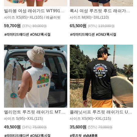
빌라봉 여성 래쉬가드 WT991BBB
록시 여성 루즈핏 후드 래쉬가드 WT555WRX
S
사이즈 XS(85)~XL(105) / 레귤러핏
사이즈 M(90)~3XL(110)
59,700원
65,500원
(33%)
89,000원
(45%)
119,000원
엘리먼트 루즈핏 래쉬가드 MT1114WEM
플래닛서프 루즈핏 래쉬가드 UMT010BPS
사이즈 S(95)~XXL(115)
사이즈 XS(90)~XXL(115)
PS
49,500원
35,600원
(34%)
75,000원
(55%)
79,000원