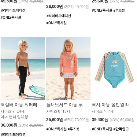
49,500원
25,600원
(34%)
75,000원
(65%)
73,000원
36,000원
(20%)
45,000원
퀵실버 아동 워터레깅스 BB776BQS
플래닛서프 아동 루즈핏 래쉬가드 UGT012CPS
록시 아동 올인원 래쉬가드 GT811BRX
사이즈 7~14세
사이즈 8~18세
사이즈 4~7세
이너 팬티 일체형
25,600원
39,400원
(65%)
73,000원
(43%)
69,000원
36,000원
(20%)
45,000원