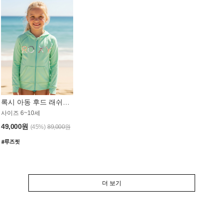
록시 아동 후드 래쉬가드 GT764MRX
사이즈 6~10세
49,000원
(45%)
89,000원
더 보기