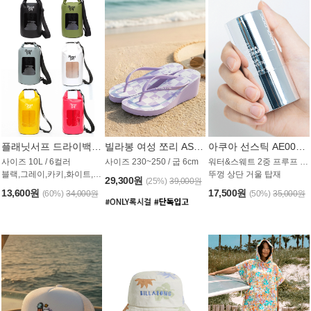
플래닛서프 드라이백 UAB009PS
빌라봉 여성 쪼리 AS1862PBB
아쿠아 선스틱 AE008MG
사이즈 10L / 6컬러
사이즈 230~250 / 굽 6cm
워터&스웨트 2중 프루프 / SPF 50+
블랙,그레이,카키,화이트,옐로우,핑크
뚜껑 상단 거울 탑재
29,300원
(25%)
39,000원
13,600원
17,500원
(60%)
34,000원
(50%)
35,000원