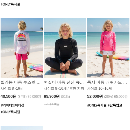
빌라봉 아동 루즈핏 래쉬가드 BT804WBB
퀵실버 아동 전신 슈트 (3/2mm) BS023KQS
록시 아동 래쉬가드 GT815MRX
사이즈 8~16세
사이즈 8~16세 / 후면 지퍼
사이즈 10~16세
49,500원
69,900원
52,000원
(34%)
75,000원
(61%)
(20%)
65,000원
179,000원