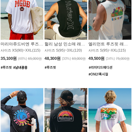
마리아쥬드비엔 루즈핏 래쉬가드 JMT005W
헐리 남성 민소매 래쉬가드 MT1155BHL
엘리먼트 루즈핏 래쉬가드 MT1114WEM
사이즈 XS(90)~XXL(115)
사이즈 S(95)~3XL(120)
사이즈 S(95)~XXL(115)
35,100원
48,300원
49,500원
(46%)
65,000원
(30%)
69,000원
(34%)
75,000원