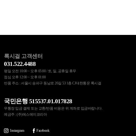
록시걸 고객센터
031.522.4488
평일 오전 10:00 ~ 오후 05:00 / 토, 일, 공휴일 휴무
점심 오후 12:00 ~ 오후 01:00
반품 주소 : 서울시 송파구 동남로 20길 53 1층 CJ대한통운 록시걸
국민은행 515537.01.017828
무통장 입금 결제 또는 교환/반품 비용은 위 계좌로 입금바랍니다.
예금주 : (주)에스에이코리아
Instargram
Facebook