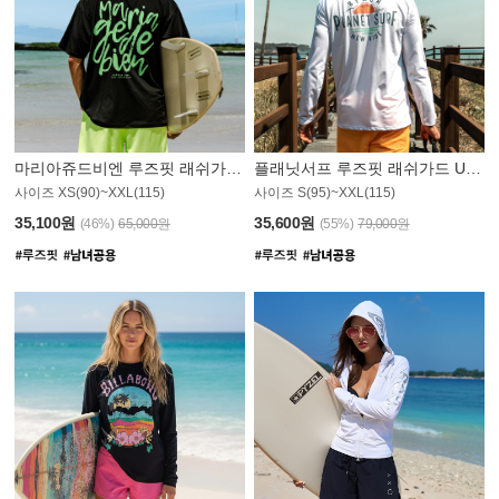
마리아쥬드비엔 루즈핏 래쉬가드 JMT004B
플래닛서프 루즈핏 래쉬가드 UMT008WPS
사이즈 XS(90)~XXL(115)
사이즈 S(95)~XXL(115)
35,100원
35,600원
(46%)
65,000원
(55%)
79,000원