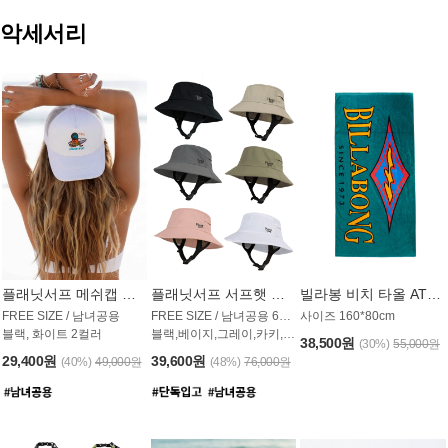
악세서리
플래닛서프 메쉬캡 모자 UAC009PS
플래닛서프 서프햇 모자 UAC002PS
빌라봉 비치 타올 AT1768PBB
FREE SIZE / 남녀공용
FREE SIZE / 남녀공용 6컬러
사이즈 160*80cm
블랙, 화이트 2컬러
블랙,베이지,그레이,카키,핑크,화이트
38,500원
(30%)
55,000원
29,400원
39,600원
(40%)
49,000원
(48%)
76,000원