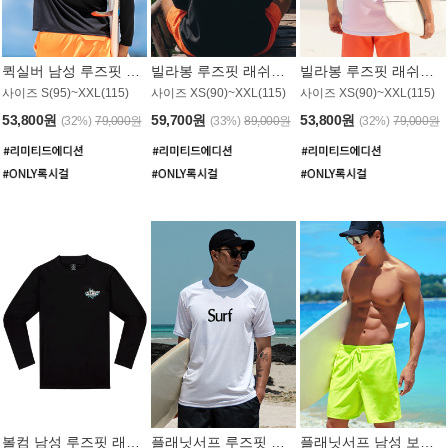
퀵실버 남성 루즈핏 래쉬가드 MT1017BQS
빌라봉 루즈핏 래쉬가드 MT1129BBB
빌라봉 루즈핏 래쉬가드 MT1135WBB
사이즈 S(95)~XXL(115)
사이즈 XS(90)~XXL(115)
사이즈 XS(90)~XXL(115)
53,800원
59,700원
53,800원
(32%)
79,000원
(33%)
89,000원
(32%)
79,000원
볼컴 남성 루즈핏 래쉬가드 MT1008BVC
플래닛서프 루즈핏 래쉬가드 UMT026WPS
플래닛서프 남성 보드숏 UMB002GPS