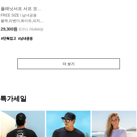
플래닛서프 서프 모자 UAC007PS
FREE SIZE / 남녀공용
블랙,라벤더,화이트,피치,그레이,오트밀 6컬러
29,300원
(63%)
79,000원
더 보기
특가세일