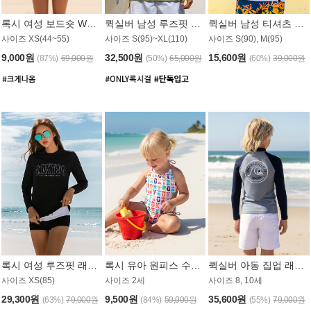
록시 여성 보드숏 WB791PRX
퀵실버 남성 루즈핏 래쉬가드 MT1072GQS
퀵실버 남성 티셔츠 MST356WQS
사이즈 XS(44~55)
사이즈 S(95)~XL(110)
사이즈 S(90), M(95)
9,000원
32,500원
15,600원
(87%)
69,000원
(50%)
65,000원
(60%)
39,000원
록시 여성 루즈핏 래쉬가드 WT909BRX
록시 유아 원피스 수영복 B588W
퀵실버 아동 집업 래쉬가드 BT682LQS
사이즈 XS(85)
사이즈 2세
사이즈 8, 10세
29,300원
9,500원
35,600원
(63%)
79,000원
(84%)
59,000원
(55%)
79,000원