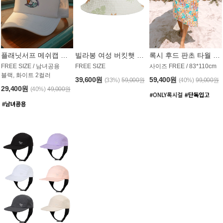
플래닛서프 메쉬캡 모자 UAC008PS
빌라봉 여성 버킷햇 AC1971MBB
록시 후드 판초 타월 AT1765WRX
FREE SIZE / 남녀공용
FREE SIZE
사이즈 FREE / 83*110cm
블랙, 화이트 2컬러
39,600원
59,400원
(33%)
59,000원
(40%)
99,000원
29,400원
(40%)
49,000원