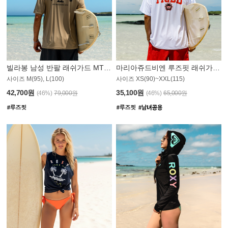
빌라봉 남성 반팔 래쉬가드 MT1082GBB
마리아쥬드비엔 루즈핏 래쉬가드 JMT005W
사이즈 M(95), L(100)
사이즈 XS(90)~XXL(115)
42,700원
35,100원
(46%)
79,000원
(46%)
65,000원
N