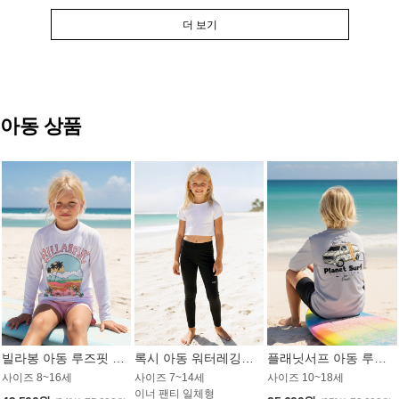
더 보기
아동 상품
빌라봉 아동 루즈핏 래쉬가드 GT813WBB
록시 아동 워터레깅스 GB672BRX
플래닛서프 아동 루즈핏 래쉬가드 UBT009GPS
사이즈 8~16세
사이즈 7~14세
사이즈 10~18세
이너 팬티 일체형