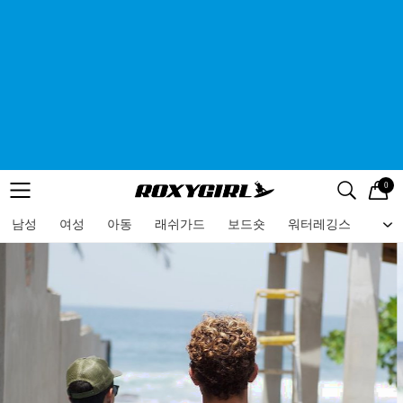
0
로고
메뉴
검색
메뉴
남성
여성
아동
래쉬가드
보드숏
워터레깅스
비치