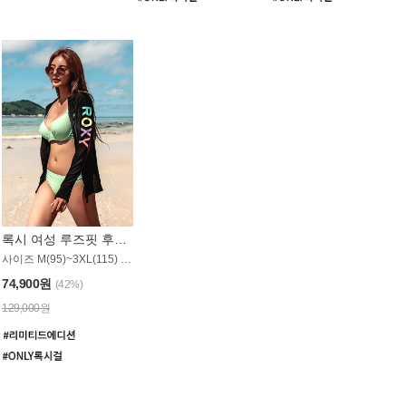
록시 여성 루즈핏 후드 래쉬가드 WT900BRX
사이즈 M(95)~3XL(115) / 롱기장 타입
74,900원
(42%)
129,000원