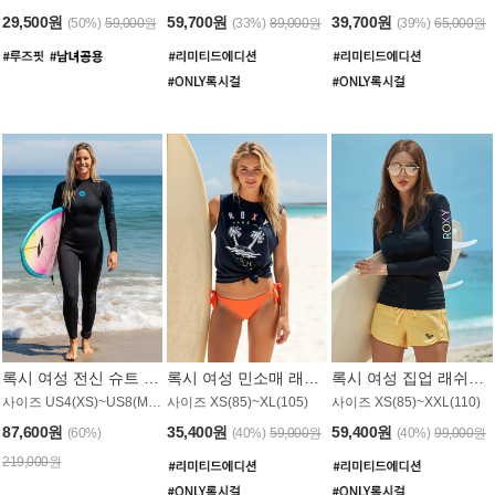
29,500원
59,700원
39,700원
(50%)
59,000원
(33%)
89,000원
(39%)
65,000원
록시 여성 전신 슈트 (4/3mm) WS221KRX
록시 여성 민소매 래쉬가드 WT907BRX
록시 여성 집업 래쉬가드 WT868BRX
사이즈 US4(XS)~US8(M) / 후면 지퍼
사이즈 XS(85)~XL(105)
사이즈 XS(85)~XXL(110)
87,600원
35,400원
59,400원
(60%)
(40%)
59,000원
(40%)
99,000원
219,000원