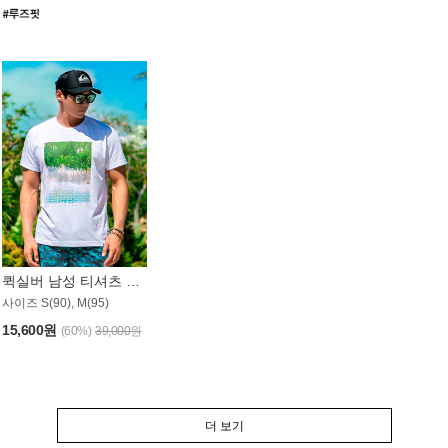
퀵실버 남성 티셔츠 MST357WQS
사이즈 S(90), M(95)
15,600원
(60%)
39,000원
더 보기