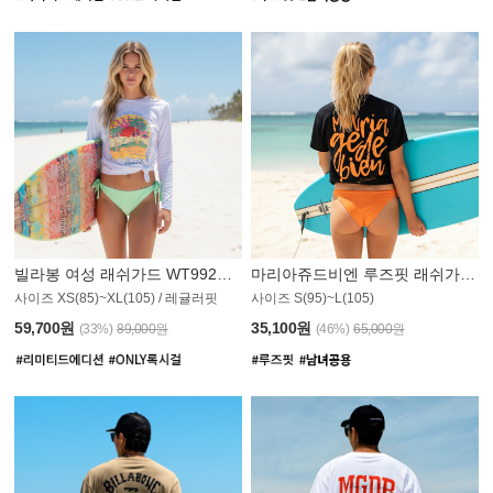
빌라봉 여성 래쉬가드 WT992WBB
마리아쥬드비엔 루즈핏 래쉬가드 JWT013O
사이즈 XS(85)~XL(105) / 레귤러핏
사이즈 S(95)~L(105)
011PS
59,700원
35,100원
(33%)
89,000원
(46%)
65,000원