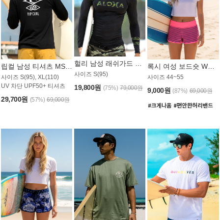
헐리 남성 래쉬가드 MT521CHL
립컬 남성 티셔츠 MST445BRC
록시 여성 보드숏 WB773KRX
사이즈 S(95)
사이즈 S(95), XL(110)
사이즈 44~55
UV 차단 UPF50+ 티셔츠
19,800원
(75%)
79,000원
9,000원
(87%)
69,000원
29,700원
(57%)
69,000원