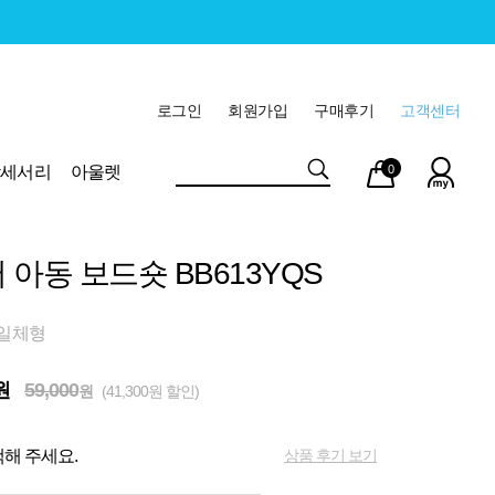
로그인
회원가입
구매후기
고객센터
마이
장바
악세서리
아울렛
0
페이
구니
 아동 보드숏 BB613YQS
 일체형
원
59,000
원
(41,300원 할인)
상품 후기 보기
해 주세요.