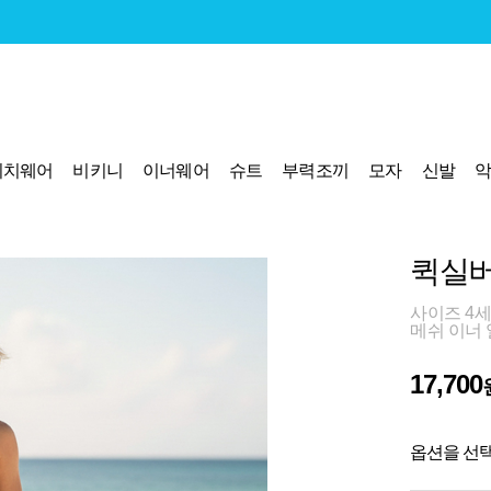
비치웨어
비키니
이너웨어
슈트
부력조끼
모자
신발
퀵실버
사이즈 4세
메쉬 이너
17,700
옵션을 선택