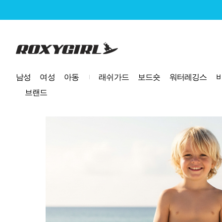
로고
남성
여성
아동
래쉬가드
보드숏
워터레깅스
브랜드