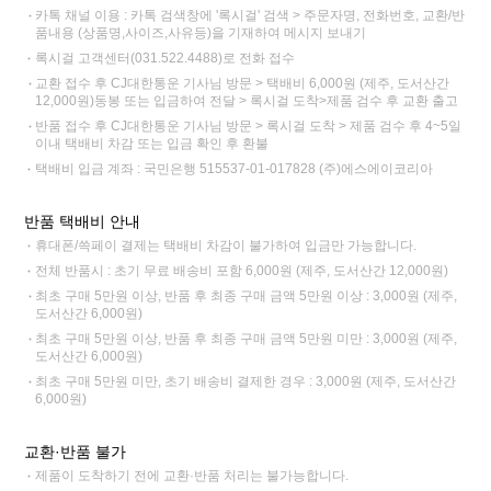
카톡 채널 이용 : 카톡 검색창에 '록시걸' 검색 > 주문자명, 전화번호, 교환/반
품내용 (상품명,사이즈,사유등)을 기재하여 메시지 보내기
록시걸 고객센터(031.522.4488)로 전화 접수
교환 접수 후 CJ대한통운 기사님 방문 > 택배비 6,000원 (제주, 도서산간
12,000원)동봉 또는 입금하여 전달 > 록시걸 도착>제품 검수 후 교환 출고
반품 접수 후 CJ대한통운 기사님 방문 > 록시걸 도착 > 제품 검수 후 4~5일
이내 택배비 차감 또는 입금 확인 후 환불
택배비 입금 계좌 : 국민은행 515537-01-017828 (주)에스에이코리아
반품 택배비 안내
휴대폰/쓱페이 결제는 택배비 차감이 불가하여 입금만 가능합니다.
전체 반품시 : 초기 무료 배송비 포함 6,000원 (제주, 도서산간 12,000원)
최초 구매 5만원 이상, 반품 후 최종 구매 금액 5만원 이상 : 3,000원 (제주,
도서산간 6,000원)
최초 구매 5만원 이상, 반품 후 최종 구매 금액 5만원 미만 : 3,000원 (제주,
도서산간 6,000원)
최초 구매 5만원 미만, 초기 배송비 결제한 경우 : 3,000원 (제주, 도서산간
6,000원)
교환·반품 불가
제품이 도착하기 전에 교환·반품 처리는 불가능합니다.