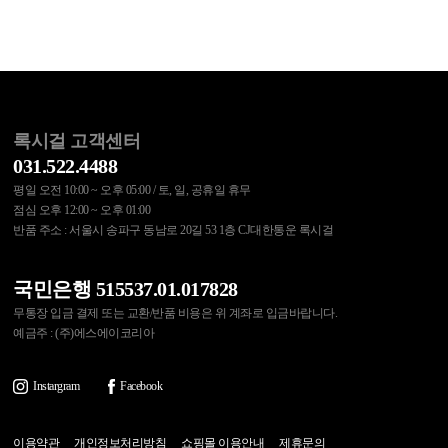
록시걸 고객센터
031.522.4488
평일 오전 10:00 ~ 오후 05:00 / 토, 일, 공휴일 휴무
점심 오후 12:00 ~ 오후 01:00
반품 주소 : 서울시 송파구 동남로 20길 53 1층 CJ대한통운 록시걸
국민은행 515537.01.017828
무통장 입금 결제 또는 교환/반품 비용은 위 계좌로 입금바랍니다.
예금주 : (주)에스에이코리아
Instargram
Facebook
이용약관
개인정보처리방침
쇼핑몰 이용안내
제휴문의