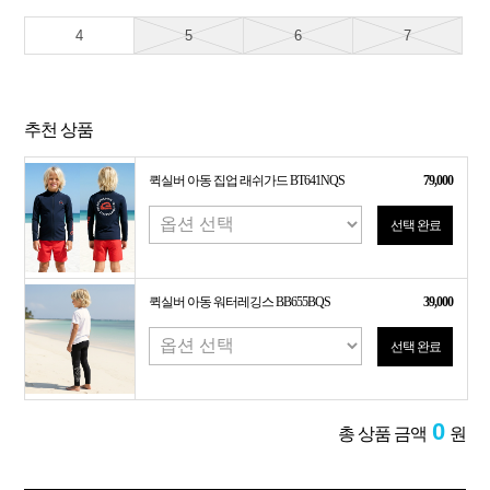
4
5
6
7
추천 상품
퀵실버 아동 집업 래쉬가드 BT641NQS
79,000
선택 완료
퀵실버 아동 워터레깅스 BB655BQS
39,000
선택 완료
0
총 상품 금액
원