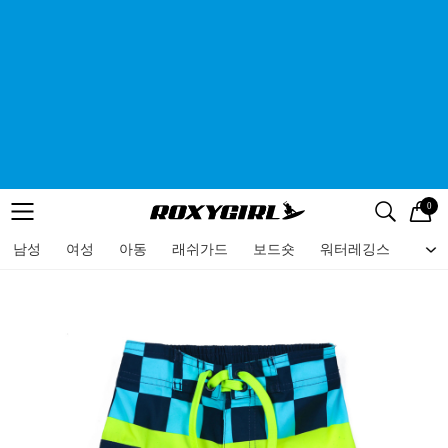
0
로고
메뉴
검색
메뉴
남성
여성
아동
래쉬가드
보드숏
워터레깅스
비치