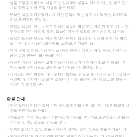
상품 포장을 개봉하여 사용 또는 설치되어 상품의 가치가 훼손된 경우 (단,
내용 확인을 위한 포장 개봉의 경우 제외)
부착된 택을 제거하였거나 제거한 흔적이 있는 경우 (예: 택제거, 패키지백
손상, 패키지백 분실 등)
고객의 책임이 있는 사유로 인하여 상품이 멸실 또는 훼손된 경우 (예: 보관
부주의로 인한 이염 및 오염, 물놀이 기구 이용으로 인한 손상 및 훼손 등)
착용과 동시에 제품의 제품 가치가 현저히 감소하는 상품의 경우 (예: 레깅
스, 비키니, 이너웨어, 브라패드, 브라탑, 언더웨어 등)
이미 세탁 및 착용, 수선한 상품 (제품 하자 시에도 세탁 및 착용, 수선한 상
품은 교환·반품이 불가능합니다.)
패턴 디자인의 상품은 실제 제품과 패턴 위치가 차이가 있을 수 있습니다.
이는 불량이 아니므로 교환·반품 시 배송비가 발생합니다.
사이즈는 측정 방법에 따라 오차가 발생될 수 있으며, 색상은 모니터 설정과
사양에 따라 차이가 있을 수 있습니다. 이는 불량이 아니므로 교환·반품 시
배송비가 발생됩니다.
환불 안내
주문 결제시 이용한 결제 수단 방식으로 환불 처리 됩니다. (예: 카드결제 시
카드 승인취소로 환불)
카드결제 : 전체취소 또는 부분취소가 가능합니다. 카드 승인취소는 카드사
에 따라 1~3일 소요될 수 있습니다.
무통장입금 : 취소 및 환불 금액만큼 고객님 요청 계좌로 환불 처리됩니다.
휴대폰결제 : 당월 결제건에 한하여 전체취소가 가능합니다. (전월결제건