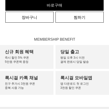
바로구매
장바구니
찜하기
MEMBERSHIP BENEFIT
신규 회원 혜택
당일 출고
즉시 할인 5% 쿠폰
평일 오후 3시 이전
5만원 쿠폰팩 증정
결제 완료시 당일 발송
록시걸 카톡 채널
록시걸 모바일앱
친구 추가시 3천원 쿠폰
앱 다운로드 첫 로그인
중복 사용 가능
3천원 할인 쿠폰