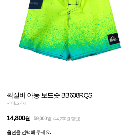
퀵실버 아동 보드숏 BB608RQS
사이즈 4세
14,800
원
59,000
원
(44,200원 할인)
옵션을 선택해 주세요.