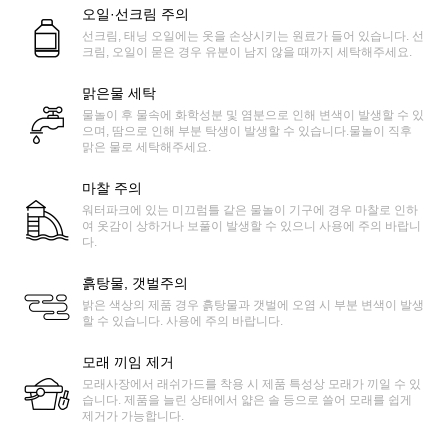
오일·선크림 주의
선크림, 태닝 오일에는 옷을 손상시키는 원료가 들어 있습니다. 선
크림, 오일이 묻은 경우 유분이 남지 않을 때까지 세탁해주세요.
맑은물 세탁
물놀이 후 물속에 화학성분 및 염분으로 인해 변색이 발생할 수 있
으며, 땀으로 인해 부분 탁생이 발생할 수 있습니다.물놀이 직후
맑은 물로 세탁해주세요.
마찰 주의
워터파크에 있는 미끄럼틀 같은 물놀이 기구에 경우 마찰로 인하
여 옷감이 상하거나 보풀이 발생할 수 있으니 사용에 주의 바랍니
다.
흙탕물, 갯벌주의
밝은 색상의 제품 경우 흙탕물과 갯벌에 오염 시 부분 변색이 발생
할 수 있습니다. 사용에 주의 바랍니다.
모래 끼임 제거
모래사장에서 래쉬가드를 착용 시 제품 특성상 모래가 끼일 수 있
습니다. 제품을 늘린 상태에서 얇은 솔 등으로 쓸어 모래를 쉽게
제거가 가능합니다.