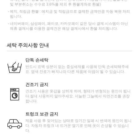
및 부분취소는 수수료 3.6%를 제외 후 환불계좌로 환불)
예치, 적립금 환불 : 예치금 및 적립금으로 결제한 금액만큼 자동 복원 처리
됩니다.
네이버페이, 삼성페이, 페이코, 카카오페이 같은 당사 결제 시스템이 아닌
제휴 결제사를 이용한 결제건은 해당 결제사에서 환불 처리됩니다.
세탁 주의사항 안내
단독 손세탁
반드시 표백 성분이 없는 중성세제를 사용해 단독 손세탁해주세
요. 염색 잔료가 빠져나와 다른 제품에 이염이 될 수 있습니다.
건조기 금지
건조기 사용은 옷감을 상하게 하며, 형태가 변형되는 원인이 됩니
다.절대 사용하지 말아주세요. 서늘한 그늘에서 자연건조를 권장
합니다.
트렁크 보관 금지
제품 사용 후 젖어있는 상태로 장기간 밀폐 시 변색에 원인이 됩니
다. 자동차 트렁크 내 뜨거운 열기로 인해 옷이 손상될 수 있습니
다.